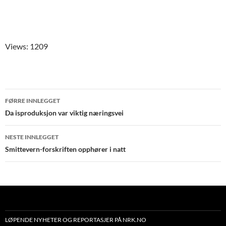
Views: 1209
Innleggsnavigering
FØRRE INNLEGGET
Da isproduksjon var viktig næringsvei
NESTE INNLEGGET
Smittevern-forskriften opphører i natt
LØPENDE NYHETER OG REPORTASJER PÅ NRK.NO