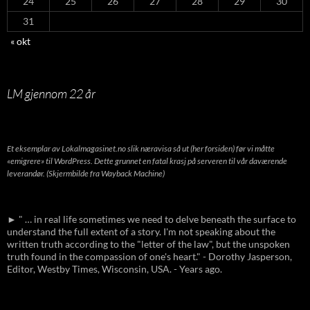
24
25
26
27
28
29
30
31
« okt
LM gjennom 22 år
Et eksemplar av Lokalmagasinet.no slik næravisa så ut (her forsiden) før vi måtte
«emigrere» til WordPress. Dette grunnet en fatal krasj på serveren til vår daværende
leverandør. (Skjermbilde fra Wayback Machine)
► " … in real life sometimes we need to delve beneath the surface to
understand the full extent of a story. I'm not speaking about the
written truth according to the "letter of the law", but the unspoken
truth found in the compassion of one's heart." - Dorothy Jasperson,
Editor, Westby Times, Wisconsin, USA. - Years ago.