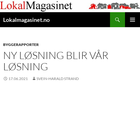
Gå
til
Søk
innhaldet
Lokalmagasinet.no
HOVUD
BYGGERAPPORTER
NY LØSNING BLIR VÅR
LØSNING
17.06.2021
SVEIN-HARALD STRAND