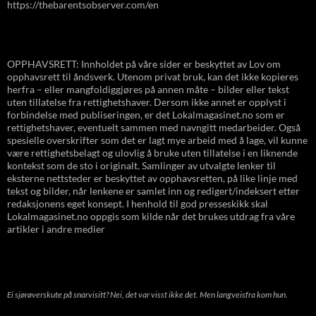
https://thebarentsobserver.com/en
OPPHAVSRETT: Innholdet på våre sider er beskyttet av Lov om
opphavsrett til åndsverk. Utenom privat bruk, kan det ikke kopieres
herfra – eller mangfoldiggjøres på annen måte – bilder eller tekst
uten tillatelse fra rettighetshaver. Dersom ikke annet er opplyst i
forbindelse med publiseringen, er det Lokalmagasinet.no som er
rettighetshaver, eventuelt sammen med navngitt medarbeider. Også
spesielle overskrifter som det er lagt mye arbeid med å lage, vil kunne
være rettighetsbelagt og ulovlig å bruke uten tillatelse i en liknende
kontekst som de sto i originalt. Samlinger av utvalgte lenker til
eksterne nettsteder er beskyttet av opphavsretten, på like linje med
tekst og bilder, når lenkene er samlet inn og redigert/indeksert etter
redaksjonens eget konsept. I henhold til god presseskikk skal
Lokalmagasinet.no oppgis som kilde når det brukes utdrag fra våre
artikler i andre medier
Ei sjørøverskute på snarvisitt? Nei, det var visst ikke det. Men langveisfra kom hun.