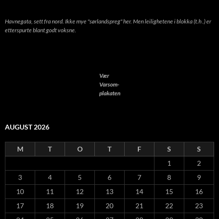
Havnegata, sett fra nord. Ikke mye "sørlandspreg" her. Men leilighetene i blokka (t.h .) er
etterspurte blant godt voksne.
Vær
Varsom-
plakaten
AUGUST 2026
M
T
O
T
F
S
S
1
2
3
4
5
6
7
8
9
10
11
12
13
14
15
16
17
18
19
20
21
22
23