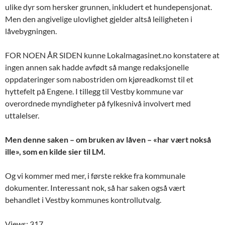
ulike dyr som hersker grunnen, inkludert et hundepensjonat.
Men den angivelige ulovlighet gjelder altså leiligheten i
låvebygningen.
FOR NOEN ÅR SIDEN kunne Lokalmagasinet.no konstatere at
ingen annen sak hadde avfødt så mange redaksjonelle
oppdateringer som nabostriden om kjøreadkomst til et
hyttefelt på Engene. I tillegg til Vestby kommune var
overordnede myndigheter på fylkesnivå involvert med
uttalelser.
Men denne saken – om bruken av låven – «har vært nokså
ille», som en kilde sier til LM.
Og vi kommer med mer, i første rekke fra kommunale
dokumenter. Interessant nok, så har saken også vært
behandlet i Vestby kommunes kontrollutvalg.
Views: 317