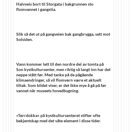
Halvveis bort til Storgata i bakgrunnen sto
flomvannet i gangstia.
Slik så det ut på gangveien bak gangbrygga, sett mot
Solsiden.
Vann kommer lett til den nordre del av tomta på
Son kystkultursenter, men riktig så langt inn har det
neppe stått før. Med tanke på de pågående
klimaendringer, så vil flomvern være et aktuelt
tiltak. Som bildet viser, er det ikke mye å gå på før
vannet når museets hovedbygning.
«Tørrdokka» på kystkultursenteret stifter ofte
bekjentskap med det våte element i disse tider.