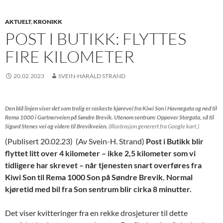
AKTUELT
,
KRONIKK
POST I BUTIKK: FLYTTES
FIRE KILOMETER
20.02.2023
SVEIN-HARALD STRAND
Den blå linjen viser det som trolig er raskeste kjørevei fra Kiwi Son i Havnegata og ned til
Rema 1000 i Gartnerveien på Søndre Brevik.
Utenom sentrum: Oppover Storgata, så til
Sigurd Stenes vei og videre til Brevikveien.
(Illustrasjon generert fra Google kart.)
(Publisert 20.02.23) (Av Svein-H. Strand)
Post i Butikk blir
flyttet litt over 4 kilometer – ikke 2,5 kilometer som vi
tidligere har skrevet – når tjenesten snart overføres fra
Kiwi Son til Rema 1000 Son på Søndre Brevik. Normal
kjøretid med bil fra Son sentrum blir cirka 8 minutter.
Det viser kvitteringer fra en rekke drosjeturer til dette