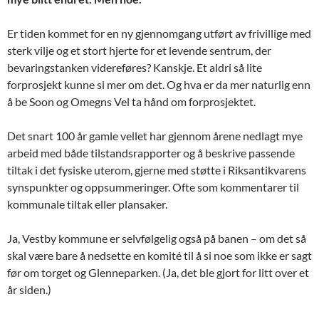
Er tiden kommet for en ny gjennomgang utført av frivillige med
sterk vilje og et stort hjerte for et levende sentrum, der
bevaringstanken videreføres? Kanskje. Et aldri så lite
forprosjekt kunne si mer om det. Og hva er da mer naturlig enn
å be Soon og Omegns Vel ta hånd om forprosjektet.
Det snart 100 år gamle vellet har gjennom årene nedlagt mye
arbeid med både tilstandsrapporter og å beskrive passende
tiltak i det fysiske uterom, gjerne med støtte i Riksantikvarens
synspunkter og oppsummeringer. Ofte som kommentarer til
kommunale tiltak eller plansaker.
Ja, Vestby kommune er selvfølgelig også på banen – om det så
skal være bare å nedsette en komité til å si noe som ikke er sagt
før om torget og Glenneparken. (Ja, det ble gjort for litt over et
år siden.)