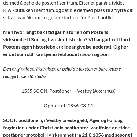
dermed å beholde posten i sentrum. Etter et par år utvidet
Kiwi-butikken i sentrum, og det ble dermed plass til å flytte dit
slik at man fikk mer regulære forhold for Post i butikk.
Men hvor langt bak i tid går historien om Postens
virksomhet i Son, og hva sier historien? Vi har gått rett inn i
Postens egen historiebok (kildeangivelse nederst). Og her
er det som står om tjenestetilbudet i Soon og Son.
Den originale språkdrakten er beholdt; teksten er bare lettere
redigert noen få steder
1555 SOON. Poståpneri – Vestby (Akershus)
Opprettet: 1856-08-21
SOON poståpneri, i Vestby prestegjeld, Ager og Folloug
fogderier, under Christiania postkontor, var ifølge en eldre
poståpnerprotokoll i virksomhet fra 21.8.1856 med sesong i