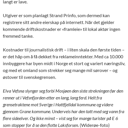
langt er lave.
Utgiver er som planlagt Strand Prinfo, som dermed kan
registrere sitt andre eierskap på internett. Når det gjelder
kommende driftskostnader er «framleie» til lokal aktør ingen
fremmed tanke.
Kostnader til journalistisk drift – i liten skala den første tiden –
er det håp om å få dekket fra reklameinntekter. Med ca 10.000
innbyggere har byen midt i Norge et stort og variert næringsliv,
og med et omland som strekker seg mange mil sørover – og
østover til svenskegrensen.
Elva Vefsna slynger seg forbi Mosjøen den siste strekningen før den
renner ut i Vefsnfjorden etter en lang, lang ferd. Helt fra
grensetraktene mot Sverige i Hattfjelldal kommune og videre
gjennom Grane kommune. Underveis har den tatt med seg vann fra
flere sideelver. Og ikke minst – vist seg for mange turister på E 6
som stopper for å se den flotte Laksforsen.
(Widerøe-foto)