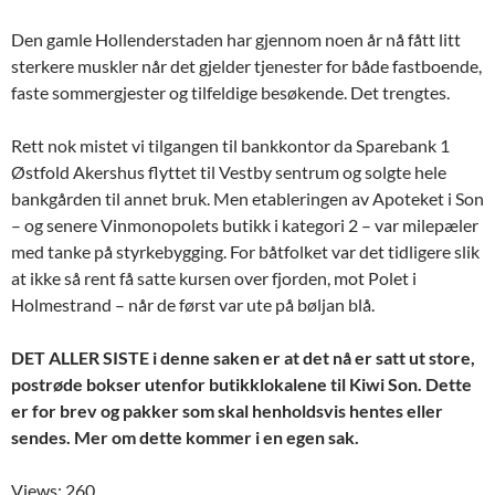
Den gamle Hollenderstaden har gjennom noen år nå fått litt
sterkere muskler når det gjelder tjenester for både fastboende,
faste sommergjester og tilfeldige besøkende. Det trengtes.
Rett nok mistet vi tilgangen til bankkontor da Sparebank 1
Østfold Akershus flyttet til Vestby sentrum og solgte hele
bankgården til annet bruk. Men etableringen av Apoteket i Son
– og senere Vinmonopolets butikk i kategori 2 – var milepæler
med tanke på styrkebygging. For båtfolket var det tidligere slik
at ikke så rent få satte kursen over fjorden, mot Polet i
Holmestrand – når de først var ute på bøljan blå.
DET ALLER SISTE i denne saken er at det nå er satt ut store,
postrøde bokser utenfor butikklokalene til Kiwi Son. Dette
er for brev og pakker som skal henholdsvis hentes eller
sendes. Mer om dette kommer i en egen sak.
Views: 260