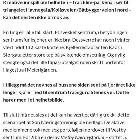
Kreative innspill om helheten – fra «Elim-parken» i sør til
triangelet Havnegata/Kolåsveien/Båtbyggerveien i nord –
kan det nesten ikke bli nok av.
Én ting er i alle fall klart: Et svekket sentrum, i betydningen
sentrumsfunksjoner, er ikke bra. Dessverre har noen i vinter
vært nødt til å kaste kortene. Kjellerrestauranten Kaos i
Storgata etter store tap på sviktende omsetning. Og nylig
stengte også det lille tapas-utsalget noen skritt bortenfor
Hagestua i Meierigården.
I tillegg må det nevnes at bussene siden sent på fjoråret ikke
lenger kjører ned til sentrum fra Sigurd Stenes vei. Dette
hører med i et helhetsbilde.
Til slutt må det sies at det kan ha vært et dårlig trekk i dette
scenarioet at Son Næringsforening ble nedlagt. De aktive
medlemmene tok med seg porteføljen nordover til Vestby
sentrum. For å bli en del av
Vestby Næringsforum
– stiftet 5.