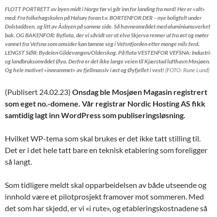
FLOTT PORTRETT av byen midt i Norge før vi går inn for landing fra nord! Her er «alt»
med: Fra folkehøgskolen på Halsøy foran t.v. BORTENFOR DER – nye boligfelt under
Dolstadåsen, og litt av Åsbyen på samme side. Så havneområdet med aluminiumsverket
bak. OG BAKENFOR: Byflata, der vi såvidt ser at elva Skjerva renner ut fra øst og møter
vannet fra Vefsna som omsider kan tømme seg i Vefsnfjorden etter mange mils ferd.
LENGST SØR: Bydelen Gildevangen/Olderskog. På flata VESTENFOR VEFSNA: Industri-
og landbruksområdet Øya. Derfra er det ikke lange veien til
Kjærstad lufthavn Mosjøen
.
Og hele motivet «innrammet» av fjellmassiv i øst og Øyfjellet i vest!
(FOTO: Rune Lund)
(Publisert 24.02.23)
Onsdag ble Mosjøen Magasin registrert
som eget no.-domene. Vår registrar Nordic Hosting AS fikk
samtidig lagt inn WordPress som publiseringsløsning.
Hvilket WP-tema som skal brukes er det ikke tatt stilling til.
Det er i det hele tatt bare en teknisk etablering som foreligger
så langt.
Som tidligere meldt skal opparbeidelsen av både utseende og
innhold være et pilotprosjekt framover mot sommeren. Med
det som har skjedd, er vi «i rute», og etableringskostnadene så