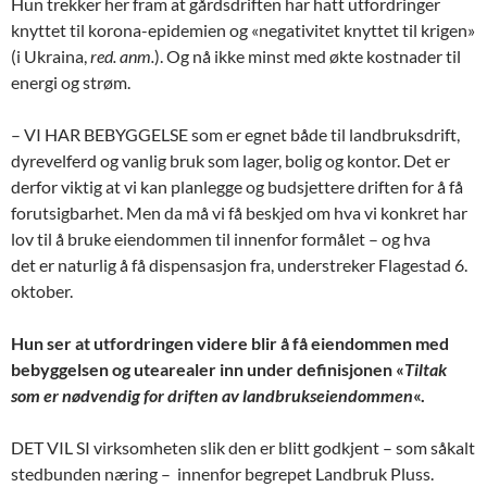
Hun trekker her fram at gårdsdriften har hatt utfordringer
knyt
tet til korona-epidemien og «negativitet knyttet til krigen»
(i Ukraina,
red. anm.
)
. O
g nå ikke minst med økte kostnader til
energi og strøm.
– VI HAR BEBYGGELSE som er egnet både til landbruksdrift,
dyrevelferd og vanlig bruk som lager, bolig og kontor.
Det er
derfor viktig at vi kan planlegge og budsjett
ere driften for å få
forutsigbarhet. Men d
a må vi få beskjed om hva vi konkret har
lov til å bruke eiendommen til innenfor formålet – og hva
det er naturlig å få dispensasjon fra, understreker Flagestad 6.
oktober.
Hun
ser at utfordringen videre blir å få eiendommen med
bebyggelse
n og utearealer inn under
definisjonen «
Tiltak
som er nødvendig for driften av landbrukseiendommen
«.
DET VIL SI
virksomheten slik den er blitt godkjent – som såkalt
stedbunden næring – innenfor begrepet Landbruk Pluss.