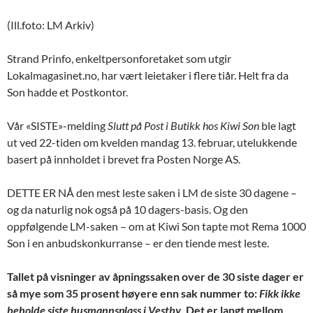
(Ill.foto: LM Arkiv)
Strand Prinfo, enkeltpersonforetaket som utgir
Lokalmagasinet.no, har vært leietaker i flere tiår. Helt fra da
Son hadde et Postkontor.
Vår «SISTE»-melding
Slutt på Post i Butikk hos Kiwi Son
ble lagt
ut ved 22-tiden om kvelden mandag 13. februar, utelukkende
basert på innholdet i brevet fra Posten Norge AS.
DETTE ER NÅ den mest leste saken i LM de siste 30 dagene –
og da naturlig nok også på 10 dagers-basis. Og den
oppfølgende LM-saken – om at Kiwi Son tapte mot Rema 1000
Son i en anbudskonkurranse – er den tiende mest leste.
Tallet på visninger av åpningssaken over de 30 siste dager er
så mye som 35 prosent høyere enn sak nummer to:
Fikk ikke
beholde siste husmannsplass i Vestby
. Det er langt mellom