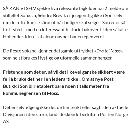
SÅ KAN VI SELV sjekke hva relevante fagkilder har å melde om
«tilfellet Son». Ja, Søndre Brevik er jo egentlig ikke i Son, selv
om det ofte kan se sånn ut når boliger skal selges. Son er et så
flott sted – med en interessant historie bakover til den såkalte
Hollendertiden – at alene navnet har en egenverdi.
De fleste voksne kjenner det gamle uttrykket
«Dra te´ Moss»,
som helst brukes i lystige og uformelle sammenhenger.
Fristende som det er, så vil det likevel ganske sikkert være
feil å bruke det her i en lederartikkel. Om at nye Post i
Butikk i Son blir etablert bare noen titalls meter fra
kommunegrensen til Moss.
Det er selvfølgelig ikke det de har tenkt eller sagt i den aktuelle
Divisjonen i den store, landsdekkende bedriften Posten Norge
AS.