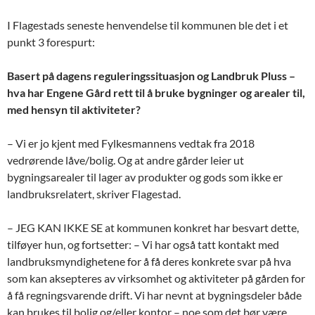
I Flagestads seneste h
envendelse til kommunen ble det i et
punkt 3 forespurt
:
Basert på dagens reguleringssituasjon og Landbruk Pluss
–
hva har Engene Gård rett til å bruke
bygninger og arealer til,
med hensyn til aktiviteter?
– Vi er jo kjent med Fylkesmannens vedtak fra
2018
vedr
ørende låve/bolig. Og at andre gårder leier ut
bygningsarealer til lager av
produkter og gods som ikke er
landbruksrelatert, skriver Flagestad.
– JEG KAN IKKE SE at kommunen konkret har besvart dette,
tilføyer hun, og fortsetter:
–
Vi har også tatt kontakt med
landbruksmyndighetene for å få deres konkrete
svar på hva
som kan aksepteres
av virksomhet og aktiviteter på gården for
å få regningsvarende drift. Vi har nevnt at
bygningsdeler både
kan brukes til bolig og/eller kontor
–
noe som det bør være