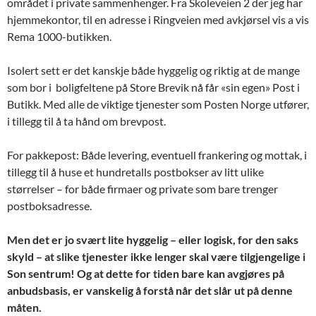
området i private sammenhenger. Fra Skoleveien 2 der jeg har
hjemmekontor, til en adresse i Ringveien med avkjørsel vis a vis
Rema 1000-butikken.
Isolert sett er det kanskje både hyggelig og riktig at de mange
som bor i boligfeltene på Store Brevik nå får «sin egen» Post i
Butikk. Med alle de viktige tjenester som Posten Norge utfører,
i tillegg til å ta hånd om brevpost.
For pakkepost: Både levering, eventuell frankering og mottak, i
tillegg til å huse et hundretalls postbokser av litt ulike
størrelser – for både firmaer og private som bare trenger
postboksadresse.
Men det er jo svært lite hyggelig – eller logisk, for den saks
skyld – at slike tjenester ikke lenger skal være tilgjengelige i
Son sentrum! Og at dette for tiden bare kan avgjøres på
anbudsbasis, er vanskelig å forstå når det slår ut på denne
måten.