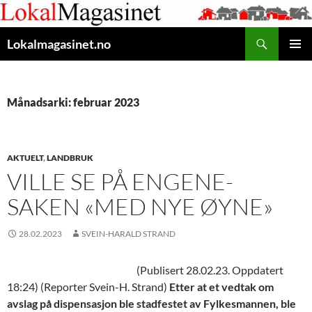
Gå
til
Søk
innhaldet
Lokalmagasinet.no
HOVUD
Månadsarki: februar 2023
AKTUELT
,
LANDBRUK
VILLE SE PÅ ENGENE-
SAKEN «MED NYE ØYNE»
28.02.2023
SVEIN-HARALD STRAND
(Publisert 28.02.23. Oppdatert
18:24) (Reporter Svein-H. Strand)
Etter at et vedtak om
avslag på dispensasjon ble stadfestet av Fylkesmannen, ble