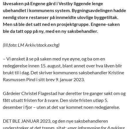
låvesaken på Engene gård i Vestby liggende lenge
ubehandlet i kommunens system. Bygningsavdelingen hadde
nemlig store restanser på innmeldte ulovlige
byggetiltak.
Men så ble det satt ned en prosjektgruppe. Engene-saken
ble da tatt opp på
ny, med en ny saksbehandler.
(Ill.foto: LM Arkiv/stock.exchg)
– Vi ønsket å se på saken med nye øyne, og ba
om
en
redegjørelse innen 15. august, blant annet over hva låven blir
brukt til i dag. Det skriver kommunens saksbehandler Kristine
Rasmussen Pind i sitt brev 9. januar 2023.
Gårdeier Christel
Flagestad har deretter tre ganger søkt om og
fått utsatt fristen for å svare. Den siste fristen utløp 5.
desember i fjor –
uten at det var kommet noen redegjørelse.
DET BLE JANUAR 2023, og den nye saksbehandleren
understreker at det trengs, sitat:
«mer informasjon
for å avklare