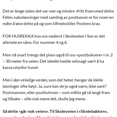
Det er lenge siden det var mer og mindre «fritt fram»med dette.
Felles naboløsninger med samling av postkasser er for noen en
måte å løse dette på og som tilfredsstiller Postens krav.
FOR HUSREKKA hos oss nederst i Skoleveien i Son er det
allerede en sånn. For nummer 4 og 6.
Men nå snart trengs det plass også til oss «postboksere» i nr. 2
– 30 meter fra veien. Det ideelle hadde selvsagt vært å ha
kassa utenfor huset.
Men
i den virkelige verden
, som det heter, henger de idelle
løsninger ofte høyt. Ja, sure kan de jo også være, ikke sant?
Postmannen, eller postkvinnen – som måtte gå så langt fram
og tilbake – ville nok mene det, skulle jeg mene.
Så dette «går nok veien». Til Skoleveien i «Skolebakken»,