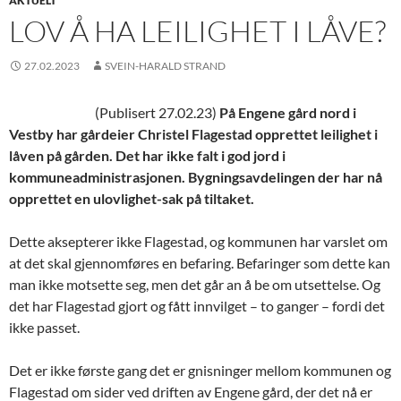
AKTUELT
LOV Å HA LEILIGHET I LÅVE?
27.02.2023
SVEIN-HARALD STRAND
(Publisert 27.02.23)
På Engene gård nord i
Vestby har gårdeier Christel Flagestad opprettet leilighet i
låven på gården. Det har ikke falt i god jord i
kommuneadministrasjonen. Bygningsavdelingen der har nå
opprettet en ulovlighet-sak på tiltaket.
Dette aksepterer ikke Flagestad, og kommunen har varslet om
at det skal gjennomføres en befaring. Befaringer som dette kan
man ikke motsette seg, men det går an å be om utsettelse. Og
det har Flagestad gjort og fått innvilget – to ganger – fordi det
ikke passet.
Det er ikke første gang det er gnisninger mellom kommunen og
Flagestad om sider ved driften av Engene gård, der det nå er