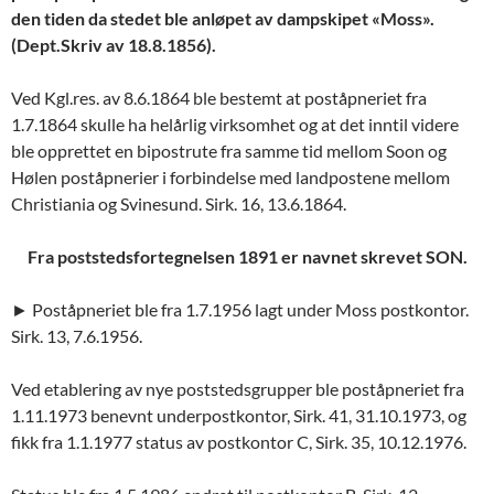
den tiden da stedet ble anløpet av dampskipet «Moss».
(Dept.Skriv av 18.8.1856).
Ved Kgl.res. av 8.6.1864 ble bestemt at poståpneriet fra
1.7.1864 skulle ha helårlig virksomhet og at det inntil videre
ble opprettet en bipostrute fra samme tid mellom Soon og
Hølen poståpnerier i forbindelse med landpostene mellom
Christiania og Svinesund. Sirk. 16, 13.6.1864.
Fra poststedsfortegnelsen 1891 er navnet skrevet SON.
► Poståpneriet ble fra 1.7.1956 lagt under Moss postkontor.
Sirk. 13, 7.6.1956.
Ved etablering av nye poststedsgrupper ble poståpneriet fra
1.11.1973 benevnt underpostkontor, Sirk. 41, 31.10.1973, og
fikk fra 1.1.1977 status av postkontor C, Sirk. 35, 10.12.1976.