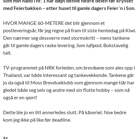
som min nabo i nr. 1 har døpt denne nedre delen før krysset
med Feierbakken – etter huset til gamle dagers Feier´n i Son.
HVOR MANGE 60-METERE det blir gjennom et
postleveringsår, får jeg regne på fram til siste hentedag på Kiwi.
Den nærmer seg dessverre med stormskritt – mens tankene
går til gamle dagers raske levering.
Som luftpost.
Bokstavelig
talt.
TV-programmet på NRK forleden, om
brevduene
som ales opp i
Thailand, var både interessant og tankevekkende. Tankene går
jo da også til Moss Brevdueklubb som gjennom mange tiår har
gledet både seg selv og andre med sin flotte hobby – som nå
også er en
sport
!
Dette ble jo en litt annerledes slutt. På kåseriet. Noe bedre
kom jeg ikke på like før deadline.
St.