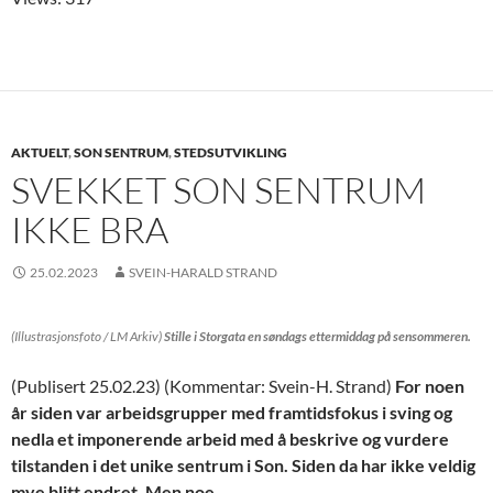
AKTUELT
,
SON SENTRUM
,
STEDSUTVIKLING
SVEKKET SON SENTRUM
IKKE BRA
25.02.2023
SVEIN-HARALD STRAND
(Illustrasjonsfoto / LM Arkiv)
Stille i Storgata en søndags ettermiddag på sensommeren.
(Publisert 25.02.23) (Kommentar: Svein-H. Strand)
For noen
år siden var arbeidsgrupper med framtidsfokus i sving og
nedla et imponerende arbeid med å beskrive og vurdere
tilstanden i det unike sentrum i Son. Siden da har ikke veldig
mye blitt endret. Men noe.