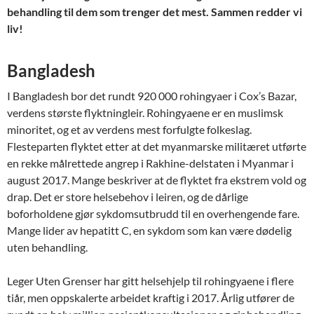
behandling til dem som trenger det mest. Sammen redder vi
liv!
Bangladesh
I Bangladesh bor det rundt 920 000 rohingyaer i Cox’s Bazar,
verdens største flyktningleir. Rohingyaene er en muslimsk
minoritet, og et av verdens mest forfulgte folkeslag.
Flesteparten flyktet etter at det myanmarske militæret utførte
en rekke målrettede angrep i Rakhine-delstaten i Myanmar i
august 2017. Mange beskriver at de flyktet fra ekstrem vold og
drap. Det er store helsebehov i leiren, og de dårlige
boforholdene gjør sykdomsutbrudd til en overhengende fare.
Mange lider av hepatitt C, en sykdom som kan være dødelig
uten behandling.
Leger Uten Grenser har gitt helsehjelp til rohingyaene i flere
tiår, men oppskalerte arbeidet kraftig i 2017. Årlig utfører de