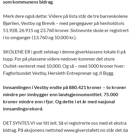
som kommunens bidrag.
Merk dere også dette: Videre på lista står de tre barneskolene
Bjørlien, Vestby og Brevik – med pengegaver på henholdsvis
51.928, 26.915 og 23.760 kroner. Sistnevnte skole er registrert
i to omganger (13.760 og 10.000 kr.).
SKOLENE ER i godt selskap i denne giverklassens lokale ti på
topp. For på plassene videre nedover kommer det store
Outlet-senteret med 10.000. Og så – med 5000 kroner hver:
Fagforbundet Vestby, Hersleth Entreprenør og JI Bygg.
Innsamlingen i Vestby endte på 880.421 kroner – to kroner
mindre per innbygger enn landsgjennomsnittet. 75.000
kroner mindre enn i fjor. Og dette i et år med nasjonal
innsamlingsrekord.
DET SYNTES VI var litt leit. Så vi registrerte oss med et ekstra
bidrag. På aksjonens nettsted www.giverstafett.no står det da