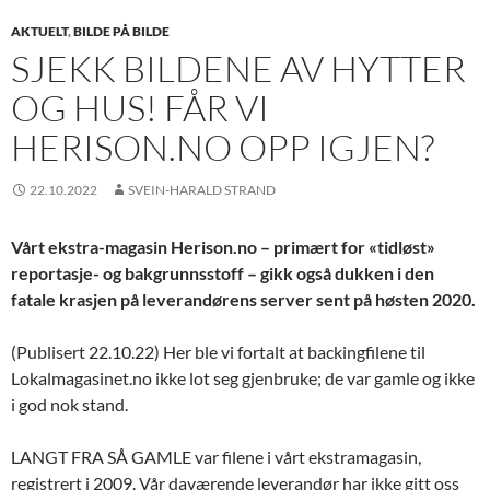
AKTUELT
,
BILDE PÅ BILDE
SJEKK BILDENE AV HYTTER
OG HUS! FÅR VI
HERISON.NO OPP IGJEN?
22.10.2022
SVEIN-HARALD STRAND
Vårt ekstra-magasin Herison.no – primært for «tidløst»
reportasje- og bakgrunnsstoff – gikk også dukken i den
fatale krasjen på leverandørens server sent på høsten 2020.
(Publisert 22.10.22) Her ble vi fortalt at backingfilene til
Lokalmagasinet.no ikke lot seg gjenbruke; de var gamle og ikke
i god nok stand.
LANGT FRA SÅ GAMLE var filene i vårt ekstramagasin,
registrert i 2009. Vår daværende leverandør har ikke gitt oss