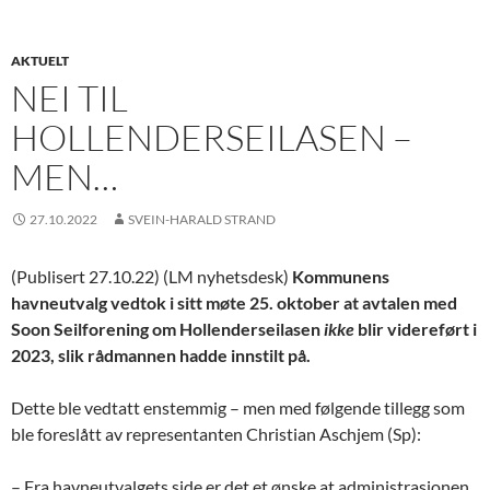
AKTUELT
NEI TIL
HOLLENDERSEILASEN –
MEN…
27.10.2022
SVEIN-HARALD STRAND
(Publisert 27.10.22) (LM nyhetsdesk)
Kommunens
havneutvalg vedtok i sitt møte 25. oktober at avtalen med
Soon Seilforening om Hollenderseilasen
ikke
blir videreført i
2023, slik rådmannen hadde innstilt på.
Dette ble vedtatt enstemmig – men med følgende tillegg som
ble foreslått av representanten Christian Aschjem (Sp):
– Fra havneutvalgets side er det et ønske at administrasjonen