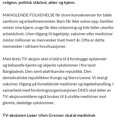
religion, politisk ståsted, alder og kjønn.
MANGLENDE FOLKEHELSE får store konsekvenser for både
samfunn og enkeltmennesker. Barn får ikke vokse opp, familier
mister sine kjære, unge får ikke utdanning og folk faller utenfor
arbeidslivet. Uten tilgang til legehjelp, vaksiner eller medisiner
mister millioner av mennesker livet hvert år. Ofte er dette
mennesker i sårbare livssituasjoner.
Med årets TV-aksjon skal vi bidra til å forebygge epidemier
og behandle kjente og ukjente sykdommer i fire land:
Bangladesh, Den sentralafrikanske republikk, Den
demokratiske republikken Kongo og Sierra Leone. Vi skal gi
vaksiner, tilgang på livreddende medisiner og legebehandling. I
samarbeid med forskningsorganisasjonen DND
i
skal deler av
TV-aksjonsmidlene også brukes til å utvikle medisiner mot
glemte, dødelige sykdommer.
TV-aksjonen Leger Uten Grenser skal gi medisinsk