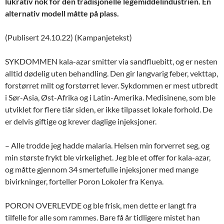
lukrativ nok for den tradisjonelle legemiddelindustrien. En
alternativ modell måtte på plass.
(Publisert 24.10.22) (Kampanjetekst)
SYKDOMMEN kala-azar smitter via sandfluebitt, og er nesten
alltid dødelig uten behandling. Den gir langvarig feber, vekttap,
forstørret milt og forstørret lever. Sykdommen er mest utbredt
i Sør-Asia, Øst-Afrika og i Latin-Amerika. Medisinene, som ble
utviklet for flere tiår siden, er ikke tilpasset lokale forhold. De
er delvis giftige og krever daglige injeksjoner.
– Alle trodde jeg hadde malaria. Helsen min forverret seg, og
min største frykt ble virkelighet. Jeg ble et offer for kala-azar,
og måtte gjennom 34 smertefulle injeksjoner med mange
bivirkninger, forteller Poron Lokoler fra Kenya.
PORON OVERLEVDE og ble frisk, men dette er langt fra
tilfelle for alle som rammes. Bare få år tidligere mistet han