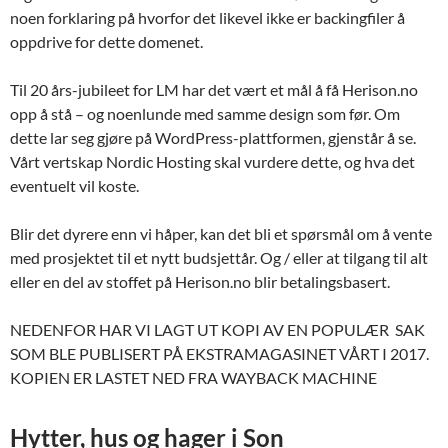
noen forklaring på hvorfor det likevel ikke er backingfiler å
oppdrive for dette domenet.
Til 20 års-jubileet for LM har det vært et mål å få Herison.no
opp å stå – og noenlunde med samme design som før. Om
dette lar seg gjøre på WordPress-plattformen, gjenstår å se.
Vårt vertskap Nordic Hosting skal vurdere dette, og hva det
eventuelt vil koste.
Blir det dyrere enn vi håper, kan det bli et spørsmål om å vente
med prosjektet til et nytt budsjettår. Og / eller at tilgang til alt
eller en del av stoffet på Herison.no blir betalingsbasert.
NEDENFOR HAR VI LAGT UT KOPI AV EN POPULÆR SAK
SOM BLE PUBLISERT PÅ EKSTRAMAGASINET VÅRT I 2017.
KOPIEN ER LASTET NED FRA WAYBACK MACHINE
Hytter, hus og hager i Son