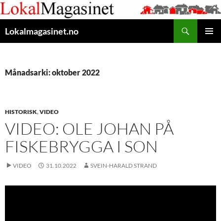
Gå
til
Søk
innhaldet
Lokalmagasinet.no
HOVUD
Månadsarki: oktober 2022
HISTORISK
,
VIDEO
VIDEO: OLE JOHAN PÅ
FISKEBRYGGA I SON
VIDEO
31.10.2022
SVEIN-HARALD STRAND