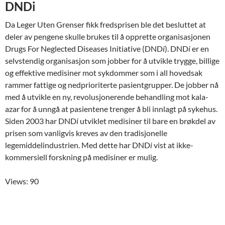
DNDi
Da Leger Uten Grenser fikk fredsprisen ble det besluttet at
deler av pengene skulle brukes til å opprette organisasjonen
Drugs For Neglected Diseases Initiative (DND
i
). DND
i
er en
selvstendig organisasjon som jobber for å utvikle trygge, billige
og effektive medisiner mot sykdommer som i all hovedsak
rammer fattige og nedprioriterte pasientgrupper. De jobber nå
med å utvikle en ny, revolusjonerende behandling mot kala-
azar for å unngå at pasientene trenger å bli innlagt på sykehus.
Siden 2003 har DND
i
utviklet medisiner til bare en brøkdel av
prisen som vanligvis kreves av den tradisjonelle
legemiddelindustrien. Med dette har DND
i
vist at ikke-
kommersiell forskning på medisiner er mulig.
Views: 90