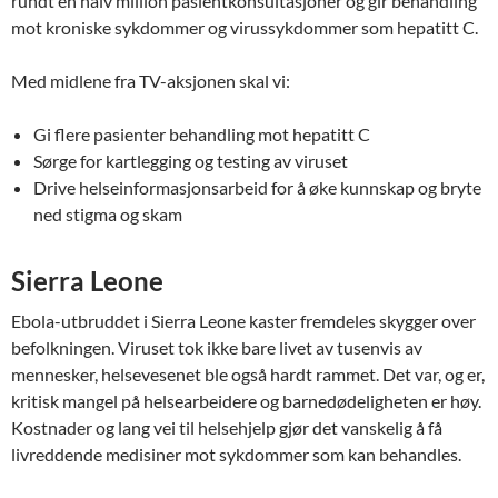
rundt en halv million pasientkonsultasjoner og gir behandling
mot kroniske sykdommer og virussykdommer som hepatitt C.
Med midlene fra TV-aksjonen skal vi:
Gi flere pasienter behandling mot hepatitt C
Sørge for kartlegging og testing av viruset
Drive helseinformasjonsarbeid for å øke kunnskap og bryte
ned stigma og skam
Sierra Leone
Ebola-utbruddet i Sierra Leone kaster fremdeles skygger over
befolkningen. Viruset tok ikke bare livet av tusenvis av
mennesker, helsevesenet ble også hardt rammet. Det var, og er,
kritisk mangel på helsearbeidere og barnedødeligheten er høy.
Kostnader og lang vei til helsehjelp gjør det vanskelig å få
livreddende medisiner mot sykdommer som kan behandles.