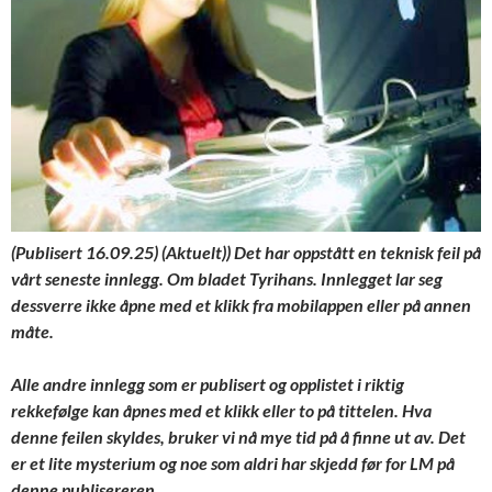
(Publisert 16.09.25) (Aktuelt))
Det har oppstått en teknisk feil på
vårt seneste innlegg. Om bladet Tyrihans. Innlegget lar seg
dessverre ikke åpne med et klikk fra mobilappen eller på annen
måte.
Alle andre innlegg som er publisert og opplistet i riktig
rekkefølge kan åpnes med et klikk eller to på tittelen. Hva
denne feilen skyldes, bruker vi nå mye tid på å finne ut av. Det
er et lite mysterium og noe som aldri har skjedd før for LM på
denne publisereren.