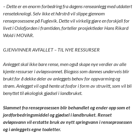
– Dette er en enorm forbedring fra dagens renseanlegg med utdatert
renseteknologi. Selv ikke et hårstrå vil slippe gjennom
renseprosessene på Fuglevik. Dette vil virkelig gjøre en forskjell for
livet i Oslofjorden i framtiden, forteller prosjektleder Hans Rikard
Wold i MOVAR.
GJENVINNER AVFALLET – TIL NYE RESSURSER
Anlegget skal ikke bare rense, men også skape nye verdier av alle
kjente ressurser i avløpsvannet. Biogass som dannes underveis blir
brukt for å dekke deler av anleggets behov for oppvarming og
strøm. Anlegget vil også hente ut fosfor i form av
struvitt
, som vil bli
benyttet til økologisk gjødsel i landbruket.
Slammet fra renseprosessen blir behandlet og ender opp som et
jordforbedringsmiddel og gjødsel i landbruket. Renset
avløpsvann vil erstatte bruk av nytt springvann i renseprosessen
og i anleggets egne toaletter.