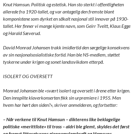
Knut Hamsun. Politisk og estetisk. Han sto sterkt i offentligheten
allerede fra 1920-tallet, og var antagelig den fremste blant
komponistene som dyrket en såkalt nasjonal stil innover på 1930-
tallet. Her finner vi mange kjente navn, som Geirr Tveitt, Klaus Egge
og Harald Sæverud.
David Monrad Johansen trakk imidlertid den sørgelige konsekvens
av sin nasjonalsosialistiske fortid. Han ble NS-medlem, støttet
tyskerne under krigen og sonet landssvikdom etterpå.
ISOLERT OG OVERSETT
Monrad Johansen ble «svært isolert og oversett i årene etter krigen.
Den innspilte klaverkonserten fikk sin urpremiere i 1955. Men
hvem har hørt den siden?», skriver anmelderen, og fortsetter:
– Når verkene til Knut Hamsun – dikterens like beklagelige
politiske «merittliste» til tross – aldri ble glemt, skyldes det først
og fremst litteraturens gjennomslagskraft og Hamsuns