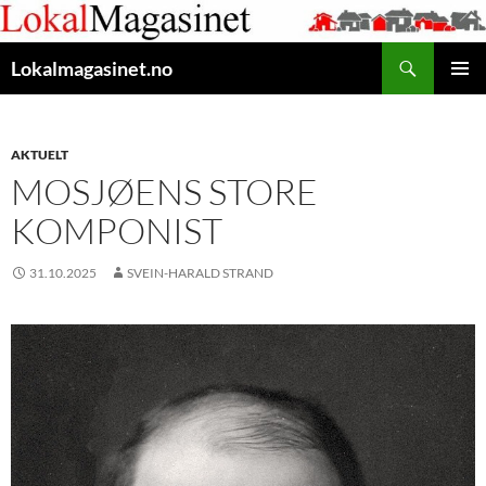
Gå
til
Søk
innhaldet
Lokalmagasinet.no
HOVUD
AKTUELT
MOSJØENS STORE
KOMPONIST
31.10.2025
SVEIN-HARALD STRAND