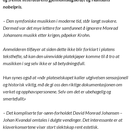
nobelpris.
– Den symfoniske musikken i moderne tid, står langt svakere.
Dermed var det mye lettere for samfunnet å ignorere Monrad
Johansens musikk etter krigen, påpeker Krohn.
Anmelderen tilføyer at siden dette ikke blir forklart i platens
teksthefte, så kan den uinnvidde platekjøper komme til å tro at
musikken i seg selv ikke er så betydningsfull.
Hun synes også at «når plateselskapet kaller utgivelsen sensasjonell
og historisk viktig, må de gi oss den riktige dokumentasjonen om
verket og opphavspersonene. Selv om det er ubehagelig og
smertefullt.»
– Det kompliserte far-sønn-forholdet David Monrad Johansen –
Johan Kvandal omtales i dulgte vendinger. Det interessante er at
klaverkonsertene viser stort slektskap rent estetisk.