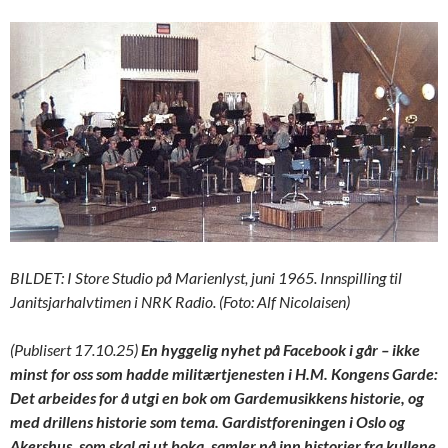
BILDET: I Store Studio på Marienlyst, juni 1965. Innspilling til
Janitsjarhalvtimen i NRK Radio. (Foto: Alf Nicolaisen)
(Publisert 17.10.25)
En hyggelig nyhet på Facebook i går – ikke
minst for oss som hadde militærtjenesten i H.M. Kongens Garde:
Det arbeides for å utgi en bok om Gardemusikkens historie, og
med drillens historie som tema. Gardistforeningen i Oslo og
Akershus, som skal gi ut boka, samler nå inn historier fra kullene