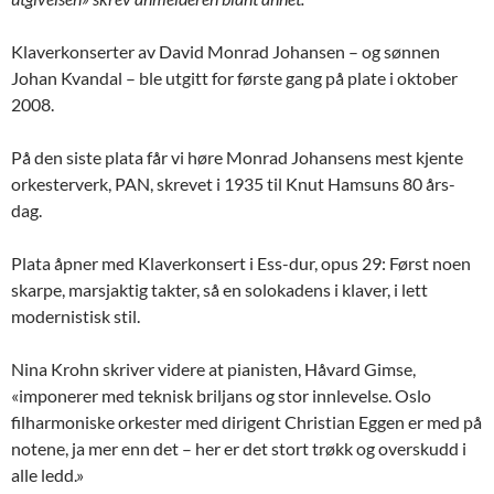
Klaverkonserter av David Monrad Johansen – og sønnen
Johan Kvandal – ble utgitt for første gang på plate i oktober
2008.
På den siste plata får vi høre Monrad Johansens mest kjente
orkesterverk, PAN, skrevet i 1935 til Knut Hamsuns 80 års-
dag.
Plata åpner med Klaverkonsert i Ess-dur, opus 29: Først noen
skarpe, marsjaktig takter, så en solokadens i klaver, i lett
modernistisk stil.
Nina Krohn skriver videre at pianisten, Håvard Gimse,
«imponerer med teknisk briljans og stor innlevelse. Oslo
filharmoniske orkester med dirigent Christian Eggen er med på
notene, ja mer enn det – her er det stort trøkk og overskudd i
alle ledd.»