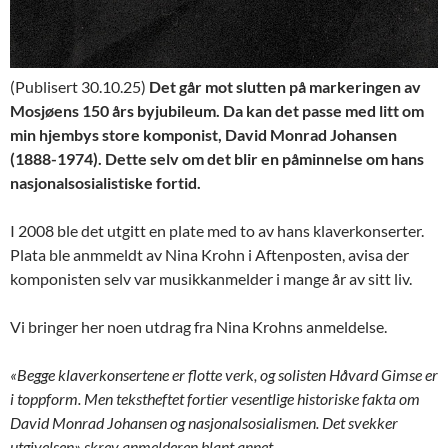
(Publisert 30.10.25)
Det går mot slutten på markeringen av
Mosjøens 150 års byjubileum. Da kan det passe med litt om
min hjembys store komponist, David Monrad Johansen
(1888-1974). Dette selv om det blir en påminnelse om hans
nasjonalsosialistiske fortid.
I 2008 ble det utgitt en plate med to av hans klaverkonserter.
Plata ble anmmeldt av Nina Krohn i Aftenposten, avisa der
komponisten selv var musikkanmelder i mange år av sitt liv.
Vi bringer her noen utdrag fra Nina Krohns anmeldelse.
«Begge klaverkonsertene er flotte verk, og solisten Håvard Gimse er
i toppform. Men tekstheftet fortier vesentlige historiske fakta om
David Monrad Johansen og nasjonalsosialismen. Det svekker
utgivelsen» skrev anmelderen blant annet.