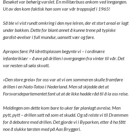
Besøket var behørig varslet. En militærbuss ankom ved inngangen.
Ut av den kom faktisk han som var vår troppssjef i 1965!
Så ble vi vist rundt omkring i den nye leiren, der et stort areal er lagt
under bakken. Dette for blant annet å kunne trene på typiske
gardist-øvelser i full mundur, uansett vær og føre.
Apropos føre: På idrettsplassen begynte vi – i ordinære
infanteriklær – å øve på drillen i overgangen fra vinter til vår. Det
var nesten så søla skvatt.
«Den store greia» for oss var at vi om sommeren skulle framføre
drillen i en Nato-Tatoo i Nederland. Men så skjedde det at
Forsvarsdepartementet fant ut at de ikke hadde råd til å la oss reise.
Meldingen om dette kom bare to uker før planlagt avreise. Men
pytt, pytt – drillen satt nå som et skudd. Og så reiste vi til Drammen
for å debutere med drillen. Det gjorde vi i Byparken, etter å ha fått
noe å slukke tørsten med på Aas Bryggeri.