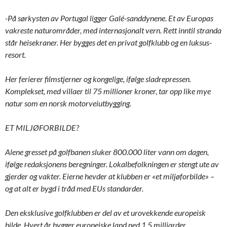
-På sørkysten av Portugal ligger Galé-sanddynene. Et av Europas
vakreste naturområder, med internasjonalt vern. Rett inntil stranda
står heisekraner. Her bygges det en privat golfklubb og en luksus-
resort.
Her ferierer filmstjerner og kongelige, ifølge sladrepressen.
Komplekset, med villaer til 75 millioner kroner, tar opp like mye
natur som en norsk motorveiutbygging.
ET MILJØFORBILDE?
Alene gresset på golfbanen sluker 800.000 liter vann om dagen,
ifølge redaksjonens beregninger. Lokalbefolkningen er stengt ute av
gjerder og vakter. Eierne hevder at klubben er «et miljøforbilde» –
og at alt er bygd i tråd med EUs standarder.
Den eksklusive golfklubben er del av et urovekkende europeisk
bilde. Hvert år bygger europeiske land ned 1,5 milliarder