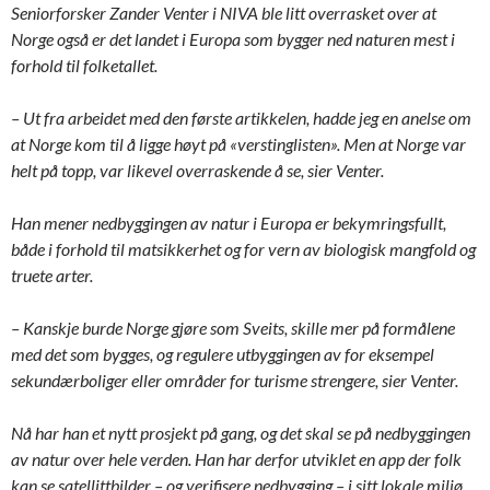
Seniorforsker Zander Venter i NIVA ble litt overrasket over at
Norge også er det landet i Europa som bygger ned naturen mest
i
forhold til folketallet
.
– Ut fra arbeidet med den første artikkelen, hadde jeg en anelse om
at Norge kom til å ligge høyt på «verstinglisten». Men at Norge var
helt på topp, var likevel overraskende å se, sier Venter.
Han mener nedbyggingen av natur i Europa er bekymringsfullt,
både i forhold til matsikkerhet og for vern av biologisk mangfold og
truete arter.
– Kanskje burde Norge gjøre som Sveits, skille mer på formålene
med det som bygges, og regulere utbyggingen av for eksempel
sekundærboliger eller områder for turisme strengere, sier Venter.
Nå har han et nytt prosjekt på gang, og det skal se på nedbyggingen
av natur over hele verden. Han har derfor utviklet en app der folk
kan se satellittbilder – og verifisere nedbygging – i sitt lokale miljø.