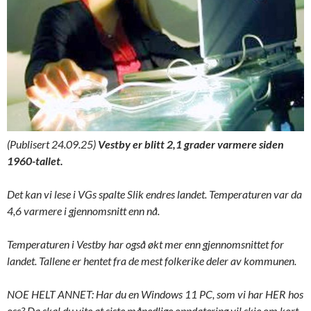
(Publisert 24.09.25)
Vestby er blitt 2,1 grader varmere siden
1960-tallet.
Det kan vi lese i VGs spalte Slik endres landet. Temperaturen var da
4,6 varmere i gjennomsnitt enn nå.
Temperaturen i Vestby har også økt mer enn gjennomsnittet for
landet. Tallene er hentet fra de mest folkerike deler av kommunen.
NOE HELT ANNET: Har du en Windows 11 PC, som vi har HER hos
oss? Da skal du vite at siste månedlige oppdatering vil skje om kort