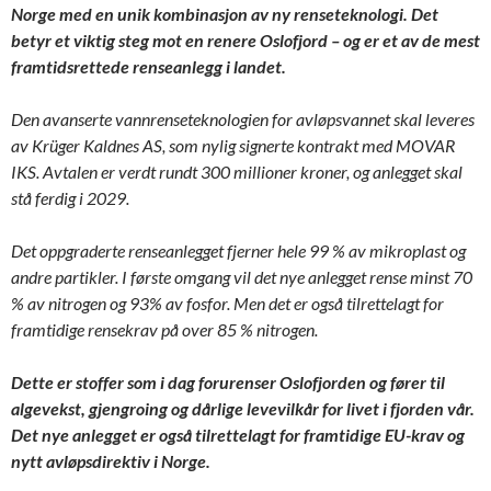
Norge med en unik kombinasjon av ny renseteknologi. Det
betyr et viktig steg mot en renere Oslofjord – og er et av de mest
framtidsrettede renseanlegg i landet.
Den avanserte vannrenseteknologien for avløpsvannet skal leveres
av Krüger Kaldnes AS, som nylig signerte kontrakt med MOVAR
IKS. Avtalen er verdt rundt 300 millioner kroner, og anlegget skal
stå ferdig i 2029.
Det oppgraderte renseanlegget fjerner hele 99 % av mikroplast og
andre partikler. I første omgang vil det nye anlegget rense minst 70
% av nitrogen og 93% av fosfor. Men det er også tilrettelagt for
framtidige rensekrav på over 85 % nitrogen.
Dette er stoffer som i dag forurenser Oslofjorden og fører til
algevekst, gjengroing og dårlige levevilkår for livet i fjorden vår.
Det nye anlegget er også tilrettelagt for framtidige EU-krav og
nytt avløpsdirektiv i Norge.