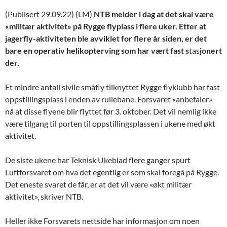
(Publisert 29.09.22) (LM)
NTB melder i dag at det skal være
«militær aktivitet» på Rygge flyplass i flere uker. Etter at
jagerfly-aktiviteten ble avviklet for flere år siden, er det
bare en operativ helikopterving som har vært fast s
tas
jonert
der.
Et mindre antall sivile småfly tilknyttet Rygge flyklubb har fast
oppstillingsplass i enden av rullebane. Forsvaret «anbefaler»
nå at disse flyene blir flyttet før 3. oktober. Det vil nemlig ikke
være tilgang til porten til oppstillingsplassen i ukene med økt
aktivitet.
De siste ukene har Teknisk Ukeblad flere ganger spurt
Luftforsvaret om hva det egentlig er som skal foregå på Rygge.
Det eneste svaret de får, er at det vil være «økt militær
aktivitet», skriver NTB.
Heller ikke Forsvarets nettside har informasjon om noen