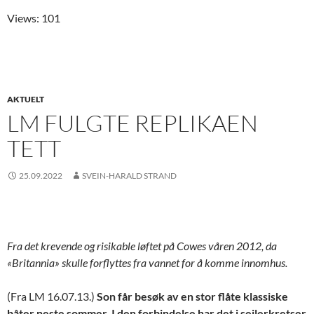
Views: 101
AKTUELT
LM FULGTE REPLIKAEN
TETT
25.09.2022
SVEIN-HARALD STRAND
Fra det krevende og risikable løftet på Cowes våren 2012, da
«Britannia» skulle forflyttes fra vannet for å komme innomhus.
(Fra LM 16.07.13.)
Son får besøk av en stor flåte klassiske
båter neste sommer. I den forbindelse har det i seilerkretser