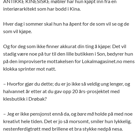
ANTIKKE KINESISKE møbler har hun kjøpt inn fra en
interiørarkitekt som har bodd i Kina.
Hver dag i sommer skal hun ha åpent for de som vil se og de
som vil kjøpe.
Og for deg som ikke finner akkurat din ting å kjøpe: Det vil
stadig være noe på tur til den lille butikken i Son, bedyrer hun
på den improviserte mottakelsen for Lokalmagasinet.no mens
klokka sprinter mot natt.
– Hvorfor gjør du dette; du er jo ikke så veldig ung lenger, og
halvannet år etter at du gav opp 20 års-prosjektet med
klesbutikk i Drøbak?
– Jeg er ikke pensjonst ennå da, og
bare må
holde på med noe
kreativt hele tiden. Det er jo så morsomt, smiler hun lykkelig,
nestenferdigtrøtt med brillene et bra stykke nedpå nesa.