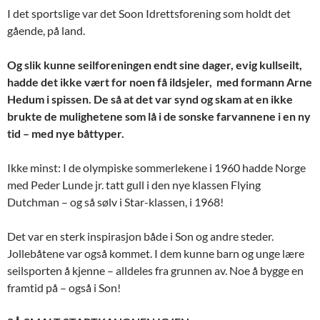
I det sportslige var det Soon Idrettsforening som holdt det
gående, på land.
Og slik kunne seilforeningen endt sine dager, evig kullseilt,
hadde det ikke vært for noen få ildsjeler, med formann Arne
Hedum i spissen. De så at det var synd og skam at en ikke
brukte de mulighetene som lå i de sonske farvannene i en ny
tid – med nye båttyper.
Ikke minst: I de olympiske sommerlekene i 1960 hadde Norge
med Peder Lunde jr. tatt gull i den nye klassen Flying
Dutchman – og så sølv i Star-klassen, i 1968!
Det var en sterk inspirasjon både i Son og andre steder.
Jollebåtene var også kommet. I dem kunne barn og unge lære
seilsporten å kjenne – alldeles fra grunnen av. Noe å bygge en
framtid på – også i Son!