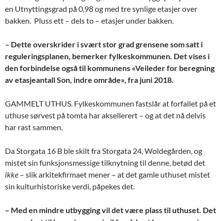
en Utnyttingsgrad på 0,98 og med tre synlige etasjer over
bakken. Pluss ett – dels to – etasjer under bakken.
– Dette overskrider i svært stor grad grensene som satt i
reguleringsplanen, bemerker fylkeskommunen.
Det vises i
den forbindelse også til kommunens «Veileder for beregning
av etasjeantall Son, indre område», fra juni 2018.
GAMMELT UTHUS. Fylkeskommunen fastslår at forfallet på et
uthuse sørvest på tomta har aksellerert – og at det nå delvis
har rast sammen.
Da Storgata 16 B ble skilt fra Storgata 24, Woldegården, og
mistet sin funksjonsmessige tilknytning til denne, betød det
ikke
– slik arkitekfirmaet mener – at det gamle uthuset mistet
sin kulturhistoriske verdi, påpekes det.
– Med en mindre utbygging vil det være plass til uthuset. Det