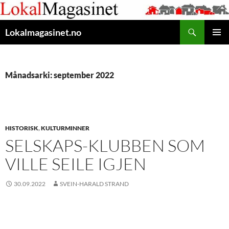
Gå
til
Søk
innhaldet
Lokalmagasinet.no
HOVUD
Månadsarki: september 2022
HISTORISK
,
KULTURMINNER
SELSKAPS-KLUBBEN SOM
VILLE SEILE IGJEN
30.09.2022
SVEIN-HARALD STRAND