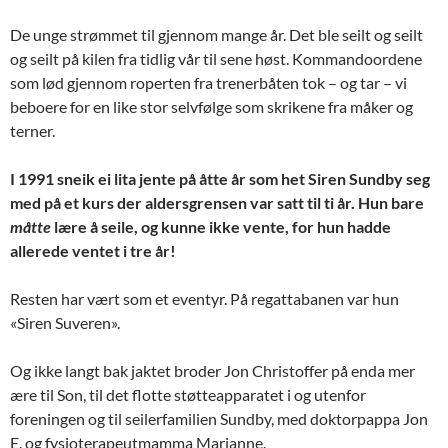
De unge strømmet til gjennom mange år. Det ble seilt og seilt
og seilt på kilen fra tidlig vår til sene høst. Kommandoordene
som lød gjennom roperten fra trenerbåten tok – og tar – vi
beboere for en like stor selvfølge som skrikene fra måker og
terner.
I 1991 sneik ei lita jente på åtte år som het Siren Sundby seg
med på et kurs der aldersgrensen var satt til ti år. Hun bare
måtte
lære å seile, og kunne ikke vente, for hun hadde
allerede ventet i tre år!
Resten har vært som et eventyr. På regattabanen var hun
«Siren Suveren».
Og ikke langt bak jaktet broder Jon Christoffer på enda mer
ære til Son, til det flotte støtteapparatet i og utenfor
foreningen og til seilerfamilien Sundby, med doktorpappa Jon
E. og fysioterapeutmamma Marianne.