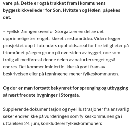
vare på. Dette er også trukket fram i kommunens
byggeskikkveileder for Son, Hvitsten og Hølen, påpekes
det.
– Fjellskråningen ovenfor Storgata er en del av det
opprinnelige terrenget, ikke et «restområde». Videre legger
prosjektet opp til utendørs oppholdsareal for fire leiligheter på
friområdet på egen grunn på oversiden av bygget, noe som
trolig vil medføre at denne delen av naturterrenget også
endres. Det kommer imidlertid ikke så godt fram av
beskrivelsen eller på tegningene, mener fylkeskommunen.
Og der er man fortsatt bekymret for sprenging og utbygging
så nært fredete bygninger i Storgata.
Supplerende dokumentasjon og nye illustrasjoner fra ansvarlig
søker endrer ikke på vurderingen som fylkeskommunen ga i
uttalelsen 24. juni, konkluderer fylkeskommunen: