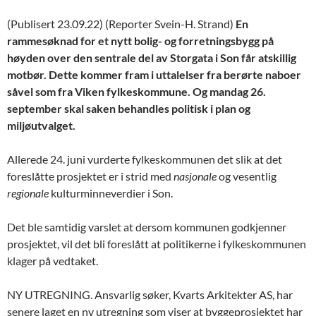
(Publisert 23.09.22) (Reporter Svein-H. Strand)
En
rammesøknad for et nytt bolig- og forretningsbygg på
høyden over den sentrale del av Storgata i Son får atskillig
motbør. Dette kommer fram i uttalelser fra berørte naboer
såvel som fra Viken fylkeskommune. Og mandag 26.
september skal saken behandles politisk i plan og
miljøutvalget.
Allerede 24. juni vurderte fylkeskommunen det slik at det
foreslåtte prosjektet er i strid med
nasjonale
og vesentlig
regionale
kulturminneverdier i Son.
Det ble samtidig varslet at dersom kommunen godkjenner
prosjektet, vil det bli foreslått at politikerne i fylkeskommunen
klager på vedtaket.
NY UTREGNING. Ansvarlig søker, Kvarts Arkitekter AS, har
senere laget en ny utregning som viser at byggeprosjektet har