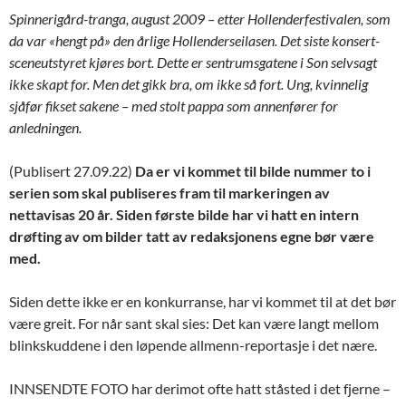
Spinnerigård-tranga, august 2009 – etter Hollenderfestivalen, som
da var «hengt på» den årlige Hollenderseilasen. Det siste konsert-
sceneutstyret kjøres bort. Dette er sentrumsgatene i Son selvsagt
ikke skapt for. Men det gikk bra, om ikke så fort. Ung, kvinnelig
sjåfør fikset sakene – med stolt pappa som annenfører for
anledningen.
(Publisert 27.09.22)
Da er vi kommet til bilde nummer to i
serien som skal publiseres fram til markeringen av
nettavisas 20 år. Siden første bilde har vi hatt en intern
drøfting av om bilder tatt av redaksjonens egne bør være
med.
Siden dette ikke er en konkurranse, har vi kommet til at det bør
være greit. For når sant skal sies: Det kan være langt mellom
blinkskuddene i den løpende allmenn-reportasje i det nære.
INNSENDTE FOTO har derimot ofte hatt ståsted i det fjerne –