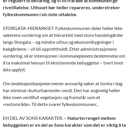
er regulert til bevaring, og vi vil fraråde at kommunen gir
rivetillatelse. Uthuset bør heller repareres, understreker
fylkeskommunen i sin siste uttalelse.
STORGATA-HIERARKIET. Fylkeskommunen deler heller ikke
søkerens vurdering om at hierarkiet med store handelsgårder
langs Storgata – og mindre uthus og økonomibygninger i
bakgårdene – vil bli opprettholdt. Etter administrasjonens
vurdering, så er intensjonen i
kommuneplanens bestemmelse
om
å ta maksimal hensyn til eksisterende bebyggelse – tvert imot
ikke oppfylt
.
Om
landskapssituasjonen
mener ansvarlig søker at tomta i dag
har minimal «kulturbærende» verdi. Den har angivelig heller
ikke noen verdifull vegetasjon, og framstår som et
«restområde». Til dette svarer fylkeskommunen:,
EN DEL AV SONS KARAKTER.
– Naturterrenget mellom
bebyggelsen er en del av Sons karakter som det er viktig å ta