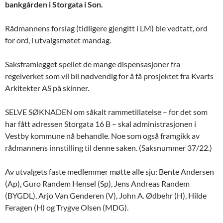
bankgården i Storgata i Son.
Rådmannens forslag (tidligere gjengitt i LM) ble vedtatt, ord
for ord, i utvalgsmøtet mandag.
Saksframlegget speilet de mange dispensasjoner fra
regelverket som vil bli nødvendig for å få prosjektet fra Kvarts
Arkitekter AS på skinner.
SELVE SØKNADEN om såkalt rammetillatelse – for det som
har fått adressen Storgata 16 B – skal administrasjonen i
Vestby kommune nå behandle. Noe som også framgikk av
rådmannens innstilling til denne saken. (Saksnummer 37/22.)
Av utvalgets faste medlemmer møtte alle sju: Bente Andersen
(Ap), Guro Randem Hensel (Sp), Jens Andreas Randem
(BYGDL), Arjo Van Genderen (V), John A. Ødbehr (H), Hilde
Feragen (H) og Trygve Olsen (MDG).