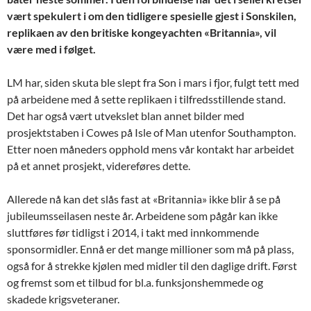
vært spekulert i om den tidligere spesielle gjest i Sonskilen,
replikaen av den britiske kongeyachten «Britannia», vil
være med i følget.
LM har, siden skuta ble slept fra Son i mars i fjor, fulgt tett med
på arbeidene med å sette replikaen i tilfredsstillende stand.
Det har også vært utvekslet blan annet bilder med
prosjektstaben i Cowes på Isle of Man utenfor Southampton.
Etter noen måneders opphold mens vår kontakt har arbeidet
på et annet prosjekt, videreføres dette.
Allerede nå kan det slås fast at «Britannia» ikke blir å se på
jubileumsseilasen neste år. Arbeidene som pågår kan ikke
sluttføres før tidligst i 2014, i takt med innkommende
sponsormidler. Ennå er det mange millioner som må på plass,
også for å strekke kjølen med midler til den daglige drift. Først
og fremst som et tilbud for bl.a. funksjonshemmede og
skadede krigsveteraner.