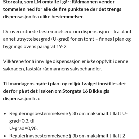
Storgata, som LM omtalte i går: Rådmannen vender
tommelen ned for alle de fire punktene der det trengs
dispensasjon fra ulike bestemmelser.
De overordnede bestemmelsene om dispensasjon – fra blant
annet utnyttelsesgrad (U-grad) for en tomt – finnes i plan og
bygningslovens paragraf 19-2.
Vilkårene for å innvilge dispensasjon er
ikke
oppfylt i denne
søknaden, fastslår rådmannens saksbehandler
.
Til mandagens møte i plan- og miljøutvalget innstilles det
derfor på at det i saken om Storgata 16 B ikke gis
dispensasjon fra:
Reguleringsbestemmelsene § 3b om maksimalt tillatt U-
grad=0,3, til
U-grad=0,98.
Reguleringsbestemmelsene § 3b om maksimalt tillatt 2