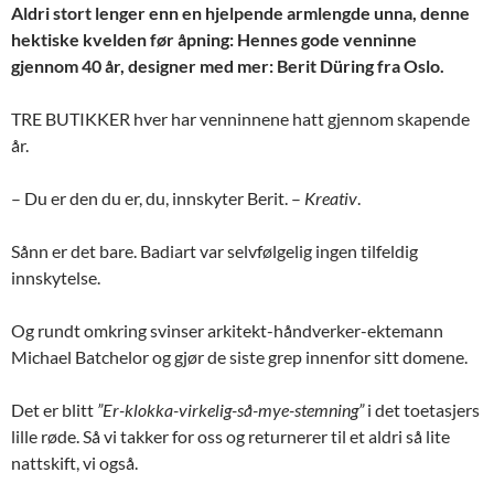
Aldri stort lenger enn en hjelpende armlengde unna, denne
hektiske kvelden før åpning: Hennes gode venninne
gjennom 40 år, designer med mer: Berit Düring fra Oslo.
TRE BUTIKKER hver har venninnene hatt gjennom skapende
år.
– Du er den du er, du, innskyter Berit. –
Kreativ
.
Sånn er det bare. Badiart var selvfølgelig ingen tilfeldig
innskytelse.
Og rundt omkring svinser arkitekt-håndverker-ektemann
Michael Batchelor og gjør de siste grep innenfor sitt domene.
Det er blitt
”Er-klokka-virkelig-så-mye-stemning”
i det toetasjers
lille røde. Så vi takker for oss og returnerer til et aldri så lite
nattskift, vi også.