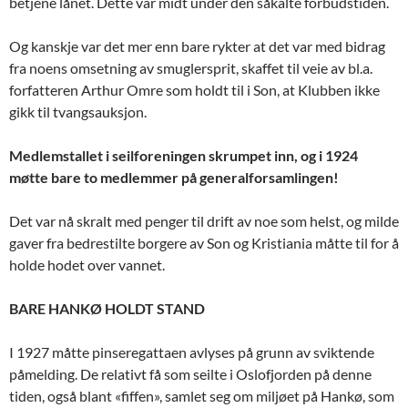
betjene lånet. Dette var midt under den såkalte forbudstiden.
Og kanskje var det mer enn bare rykter at det var med bidrag
fra noens omsetning av smuglersprit, skaffet til veie av bl.a.
forfatteren Arthur Omre som holdt til i Son, at Klubben ikke
gikk til tvangsauksjon.
Medlemstallet i seilforeningen skrumpet inn, og i 1924
møtte bare to medlemmer på generalforsamlingen!
Det var nå skralt med penger til drift av noe som helst, og milde
gaver fra bedrestilte borgere av Son og Kristiania måtte til for å
holde hodet over vannet.
BARE HANKØ HOLDT STAND
I 1927 måtte pinseregattaen avlyses på grunn av sviktende
påmelding. De relativt få som seilte i Oslofjorden på denne
tiden, også blant «fiffen», samlet seg om miljøet på Hankø, som