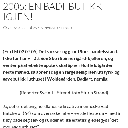
2005: EN BADI-BUTIKK
IGJEN!
25.09.2022
SVEIN-HARALD STRAND
(Fra LM 02.07.05)
Det vokser og gror i Sons handelsstand.
Ikke før har vi fått Son Sko i Spinnerigård-kjelleren, og
venter på at et ekte apotek skal åpne i Huitfeldtgården i
neste måned, så åpner i dag en fargedeilig liten utstyrs- og
gavebutikk i uthuset i Woldegården. Badiart, nemlig.
(Reporter Svein-H. Strand, foto Sturla Strand)
Ja, det er det evig nordlandske kreative menneske Badi
Batchelor (64) som overrasker alle – vel, de fleste da – med å
tilby både seg selv og kunder et lite estetisk gledesgys i ”det
nye, røde uthuset”.