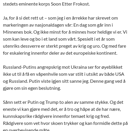
stedets eminente korps Soon Etter Frokost.
Ja, for å si det rett ut – som jeg i en årrekke har skrevet om
markeringen av nasjonaldagen vår: En dag som går inn i
Minnenes bok. Og ikke minst for å minnes hvor heldige vi er. Vi
som kan leve og bo i et land som vårt. Spesielt i et år som
utenriks dessverre er sterkt preget av krig og uro. Og med fare
for eskalering innenfor deler av det europeiske kontinent.
Russland-Putins angrepskrig mot Ukraina ser for øyeblikket
ikke ut til å få en våpenhvile som var stilt i utsikt av både USA
og Russland. Putin viste igjen sitt sanne jeg. Denne gang ved å
gjøre om sin egen beslutning.
Sånn sett er Putin og Trump to alen av samme stykke. Og det
eneste vi kan gjøre med det, er å tro og håpe at de har nære,
kunnskapsrike rådgivere innenfor temaet krig og fred.
Rådgivere som vet hvor skoen trykker og kan formidle dette på
en overbevisende måte.