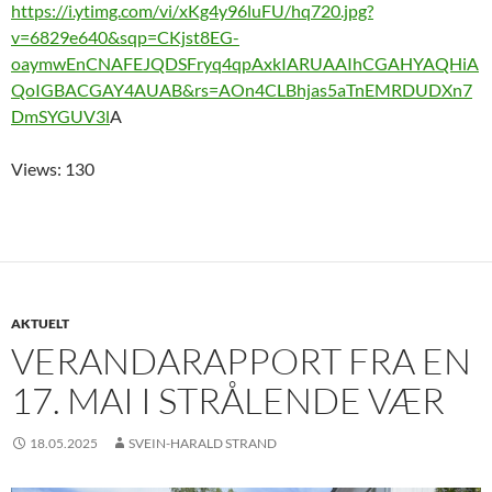
https://i.ytimg.com/vi/xKg4y96luFU/hq720.jpg?
v=6829e640&sqp=CKjst8EG-
oaymwEnCNAFEJQDSFryq4qpAxkIARUAAIhCGAHYAQHiA
QoIGBACGAY4AUAB&rs=AOn4CLBhjas5aTnEMRDUDXn7
DmSYGUV3l
A
Views: 130
AKTUELT
VERANDARAPPORT FRA EN
17. MAI I STRÅLENDE VÆR
18.05.2025
SVEIN-HARALD STRAND