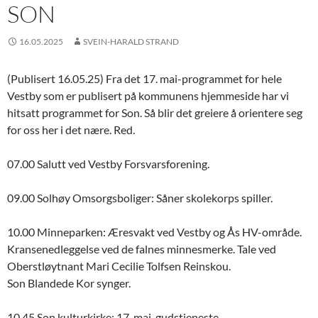
SON
16.05.2025
SVEIN-HARALD STRAND
(Publisert 16.05.25) Fra det 17. mai-programmet for hele
Vestby som er publisert på kommunens hjemmeside har vi
hitsatt programmet for Son. Så blir det greiere å orientere seg
for oss her i det nære. Red.
07.00 Salutt ved Vestby Forsvarsforening.
09.00 Solhøy Omsorgsboliger: Såner skolekorps spiller.
10.00 Minneparken: Æresvakt ved Vestby og Ås HV-område.
Kransenedleggelse ved de falnes minnesmerke. Tale ved
Oberstløytnant Mari Cecilie Tolfsen Reinskou.
Son Blandede Kor synger.
10.45 Son kulturkirke: 17. mai-gudstjeneste.