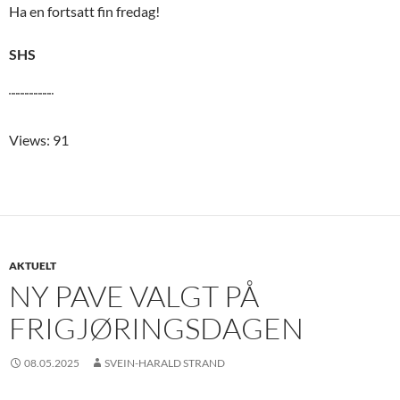
Ha en fortsatt fin fredag!
SHS
¨¨¨¨¨¨¨¨¨¨
Views: 91
AKTUELT
NY PAVE VALGT PÅ
FRIGJØRINGSDAGEN
08.05.2025
SVEIN-HARALD STRAND