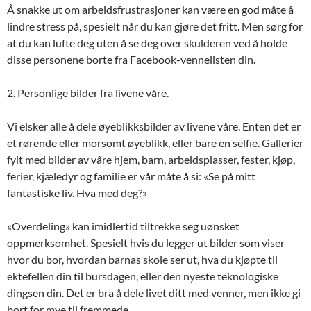
Å snakke ut om arbeidsfrustrasjoner kan være en god måte å
lindre stress på, spesielt når du kan gjøre det fritt. Men sørg for
at du kan lufte deg uten å se deg over skulderen ved å holde
disse personene borte fra Facebook-vennelisten din.
2. Personlige bilder fra livene våre.
Vi elsker alle å dele øyeblikksbilder av livene våre. Enten det er
et rørende eller morsomt øyeblikk, eller bare en selfie. Gallerier
fylt med bilder av våre hjem, barn, arbeidsplasser, fester, kjøp,
ferier, kjæledyr og familie er vår måte å si: «Se på mitt
fantastiske liv. Hva med deg?»
«Overdeling» kan imidlertid tiltrekke seg uønsket
oppmerksomhet. Spesielt hvis du legger ut bilder som viser
hvor du bor, hvordan barnas skole ser ut, hva du kjøpte til
ektefellen din til bursdagen, eller den nyeste teknologiske
dingsen din. Det er bra å dele livet ditt med venner, men ikke gi
bort for mye til fremmede.