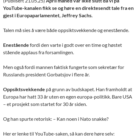
(Publisert 21.05.25)
April måned var ikke slutt da vi på
YouTube-kanalen fikk se og høre en direktesendt tale fra en
gjest i Europaparlamentet, Jeffrey Sachs.
Talen må sies å være både oppsiktsvekkende og enestående.
Enestående
fordi den varte i godt over en time og høstet
stående applaus fra forsamlingen.
Men også fordi mannen faktisk fungerte som sekretær for
Russlands president Gorbatsjov i flere år.
Oppsiktsvekkende
på grunn av budskapet. Han framholdt at
Europa har hatt 33 år uten en egen europa-politikk. Bare USA
– et prosjekt som startet for 30 år siden.
Og han spurte retorisk: – Kan noen i Nato snakke?
Her er lenke til YouTube-saken, så kan dere høre selv: