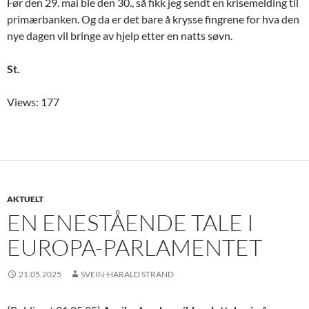
Før den 29. mai ble den 30., så fikk jeg sendt en krisemelding til
primærbanken. Og da er det bare å krysse fingrene for hva den
nye dagen vil bringe av hjelp etter en natts søvn.
St.
Views: 177
AKTUELT
EN ENESTÅENDE TALE I
EUROPA-PARLAMENTET
21.05.2025
SVEIN-HARALD STRAND