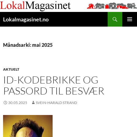
Gå
til
Søk
innhaldet
Lokalmagasinet.no
HOVUD
Månadsarki: mai 2025
AKTUELT
ID-KODEBRIKKE OG
PASSORD TIL BESVÆR
30.05.2025
SVEIN-HARALD STRAND