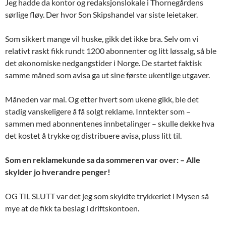
Jeg hadde da kontor og redaksjonslokale i Thornegårdens
sørlige fløy. Der hvor Son Skipshandel var siste leietaker.
Som sikkert mange vil huske, gikk det ikke bra. Selv om vi
relativt raskt fikk rundt 1200 abonnenter og litt løssalg, så ble
det økonomiske nedgangstider i Norge. De startet faktisk
samme måned som avisa ga ut sine første ukentlige utgaver.
Måneden var mai. Og etter hvert som ukene gikk, ble det
stadig vanskeligere å få solgt reklame. Inntekter som –
sammen med abonnentenes innbetalinger – skulle dekke hva
det kostet å trykke og distribuere avisa, pluss litt til.
Som en reklamekunde sa da sommeren var over: – Alle
skylder jo hverandre penger!
OG TIL SLUTT var det jeg som skyldte trykkeriet i Mysen så
mye at de fikk ta beslag i driftskontoen.