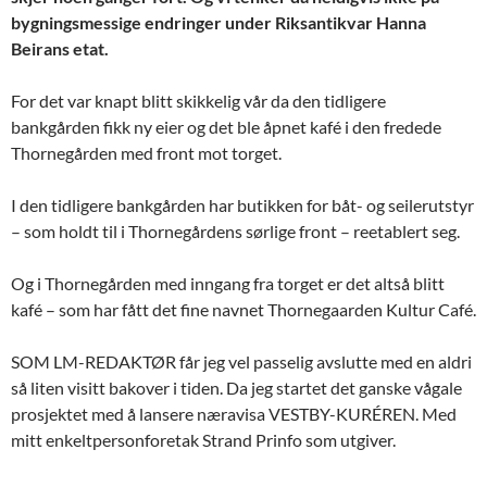
bygningsmessige endringer under Riksantikvar Hanna
Beirans etat.
For det var knapt blitt skikkelig vår da den tidligere
bankgården fikk ny eier og det ble åpnet kafé i den fredede
Thornegården med front mot torget.
I den tidligere bankgården har butikken for båt- og seilerutstyr
– som holdt til i Thornegårdens sørlige front – reetablert seg.
Og i Thornegården med inngang fra torget er det altså blitt
kafé – som har fått det fine navnet Thornegaarden Kultur Café.
SOM LM-REDAKTØR får jeg vel passelig avslutte med en aldri
så liten visitt bakover i tiden. Da jeg startet det ganske vågale
prosjektet med å lansere næravisa VESTBY-KURÉREN. Med
mitt enkeltpersonforetak Strand Prinfo som utgiver.