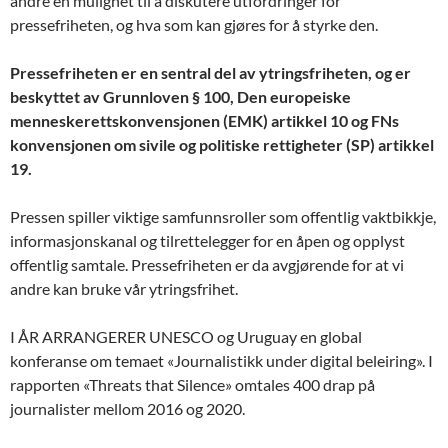
andre en mulighet til å diskutere utfordringer for
pressefriheten, og hva som kan gjøres for å styrke den.
Pressefriheten er en sentral del av ytringsfriheten, og er
beskyttet av Grunnloven § 100, Den europeiske
menneskerettskonvensjonen (EMK) artikkel 10 og FNs
konvensjonen om sivile og politiske rettigheter (SP) artikkel
19.
Pressen spiller viktige samfunnsroller som offentlig vaktbikkje,
informasjonskanal og tilrettelegger for en åpen og opplyst
offentlig samtale. Pressefriheten er da avgjørende for at vi
andre kan bruke vår ytringsfrihet.
I ÅR ARRANGERER UNESCO og Uruguay en global
konferanse om temaet «Journalistikk under digital beleiring». I
rapporten «Threats that Silence» omtales 400 drap på
journalister mellom 2016 og 2020.