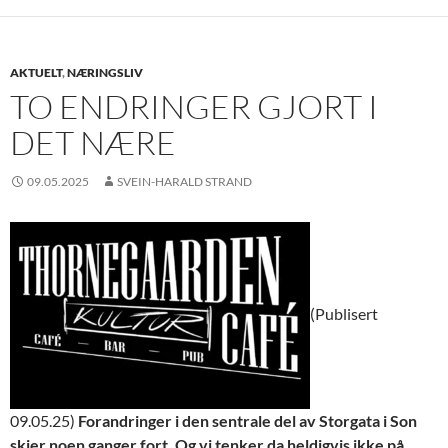
AKTUELT
,
NÆRINGSLIV
TO ENDRINGER GJORT I
DET NÆRE
09.05.2025
SVEIN-HARALD STRAND
(Publisert
09.05.25)
Forandringer i den sentrale del av Storgata i Son
skjer noen ganger fort. Og vi tenker da heldigvis ikke på