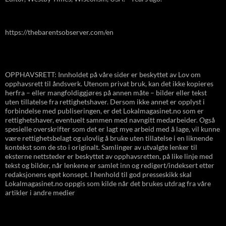
https://thebarentsobserver.com/en
OPPHAVSRETT: Innholdet på våre sider er beskyttet av Lov om
opphavsrett til åndsverk. Utenom privat bruk, kan det ikke kopieres
herfra – eller mangfoldiggjøres på annen måte – bilder eller tekst
uten tillatelse fra rettighetshaver. Dersom ikke annet er opplyst i
forbindelse med publiseringen, er det Lokalmagasinet.no som er
rettighetshaver, eventuelt sammen med navngitt medarbeider. Også
spesielle overskrifter som det er lagt mye arbeid med å lage, vil kunne
være rettighetsbelagt og ulovlig å bruke uten tillatelse i en liknende
kontekst som de sto i originalt. Samlinger av utvalgte lenker til
eksterne nettsteder er beskyttet av opphavsretten, på like linje med
tekst og bilder, når lenkene er samlet inn og redigert/indeksert etter
redaksjonens eget konsept. I henhold til god presseskikk skal
Lokalmagasinet.no oppgis som kilde når det brukes utdrag fra våre
artikler i andre medier