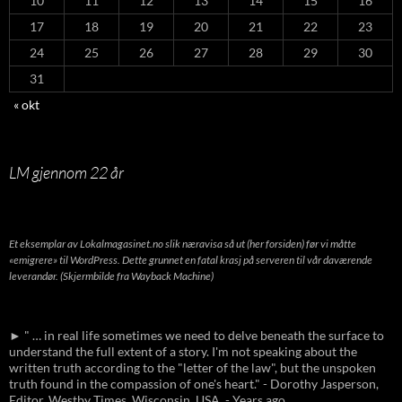
10
11
12
13
14
15
16
17
18
19
20
21
22
23
24
25
26
27
28
29
30
31
« okt
LM gjennom 22 år
Et eksemplar av Lokalmagasinet.no slik næravisa så ut (her forsiden) før vi måtte
«emigrere» til WordPress. Dette grunnet en fatal krasj på serveren til vår daværende
leverandør. (Skjermbilde fra Wayback Machine)
► " … in real life sometimes we need to delve beneath the surface to
understand the full extent of a story. I'm not speaking about the
written truth according to the "letter of the law", but the unspoken
truth found in the compassion of one's heart." - Dorothy Jasperson,
Editor, Westby Times, Wisconsin, USA. - Years ago.