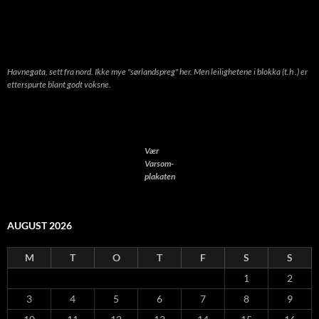
Havnegata, sett fra nord. Ikke mye "sørlandspreg" her. Men leilighetene i blokka (t.h .) er
etterspurte blant godt voksne.
Vær
Varsom-
plakaten
AUGUST 2026
M
T
O
T
F
S
S
1
2
3
4
5
6
7
8
9