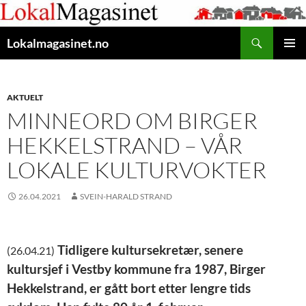
Gå
til
Søk
innhaldet
Lokalmagasinet.no
HOVUD
AKTUELT
MINNEORD OM BIRGER
HEKKELSTRAND – VÅR
LOKALE KULTURVOKTER
26.04.2021
SVEIN-HARALD STRAND
Tidligere kultursekretær, senere
(26.04.21)
kultursjef i Vestby kommune fra 1987, Birger
Hekkelstrand, er gått bort etter lengre tids