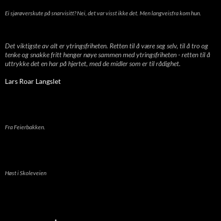
Ei sjørøverskute på snarvisitt? Nei, det var visst ikke det. Men langveisfra kom hun.
Det viktigste av alt er ytringsfriheten. Retten til å være seg selv, til å tro og
tenke og snakke fritt henger nøye sammen med ytringsfriheten - retten til å
uttrykke det en har på hjertet, med de midler som er til rådighet.
Lars Roar Langslet
Fra Feierbakken.
Høst i Skoleveien