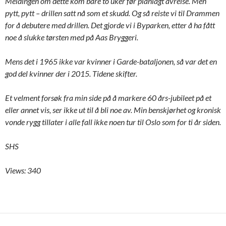
Meldingen om dette kom bare to uker før planlagt avreise. Men
pytt, pytt – drillen satt nå som et skudd. Og så reiste vi til Drammen
for å debutere med drillen. Det gjorde vi i Byparken, etter å ha fått
noe å slukke tørsten med på Aas Bryggeri.
Mens det i 1965 ikke var kvinner i Garde-bataljonen, så var det en
god del kvinner der i 2015. Tidene skifter.
Et velment forsøk fra min side på å markere 60 års-jubileet på et
eller annet vis, ser ikke ut til å bli noe av. Min benskjørhet og kronisk
vonde rygg tillater i alle fall ikke noen tur til Oslo som for ti år siden.
SHS
Views: 340