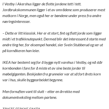
I Vestby i Akershus ligger de flotte jordene tett i tett.
Jordbrukskommunen ligger i et av områdene som produserer mest
matkorn i Norge, men også her er bøndene under press fra andre
næringsinteresser.
– Dette er litt klassisk. Her er et stort, fint og flatt jorde som ligger
midt i et trafikknutepunkt. Dermed blir det interessant å starte med
andre ting her, for eksempel handel, sier Svein Stubberud og ser ut
på kornåkeren han leier.
IKEA har bestemt seg for å bygge nytt varehus i Vestby, og nå står
kornbonden i fare for å miste et av sine beste jorder til
møbelgiganten. Beskjeden fra grunneier var at så fort årets korn
var i hus, skulle byggearbeidet begynne.
Men fornuften vant til slutt – etter en årrekke med
dokumentveksling mellom partene.
TRISTE FERSKE FAKTA