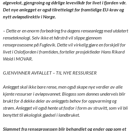
algevekst, gjengroing og dårlige levevilkår for livet i fjorden vår.
Det nye anlegget er også tilrettelagt for framtidige EU-krav og
nytt avløpsdirektiv i Norge.
– Dette er en enorm forbedring fra dagens renseanlegg med utdatert
renseteknologi. Selv ikke et hårstrå vil slippe gjennom
renseprosessene på Fuglevik. Dette vil virkelig gjøre en forskjell for
livet i Oslofjorden i framtiden, forteller prosjektleder Hans Rikard
Wold i MOVAR.
GJENVINNER AVFALLET – TIL NYE RESSURSER
Anlegget skal ikke bare rense, men også skape nye verdier av alle
kjente ressurser i avløpsvannet. Biogass som dannes underveis blir
brukt for å dekke deler av anleggets behov for oppvarming og
strøm. Anlegget vil også hente ut fosfor i form av
struvitt
, som vil bli
benyttet til økologisk gjødsel i landbruket.
Slammet fra renseprosessen blir behandlet og ender opp som et