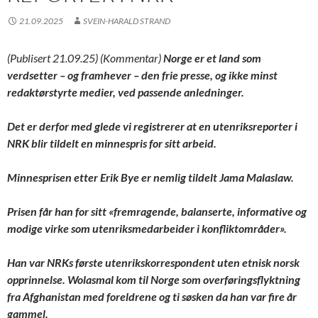
21.09.2025
SVEIN-HARALD STRAND
(Publisert 21.09.25) (Kommentar)
Norge er et land som
verdsetter – og framhever – den frie presse, og ikke minst
redaktørstyrte medier, ved passende anledninger.
Det er derfor med glede vi registrerer at en utenriksreporter i
NRK blir tildelt en minnespris for sitt arbeid.
Minnesprisen etter Erik Bye er nemlig tildelt Jama Malaslaw.
Prisen får han for sitt
«fremragende, balanserte, informative og
modige virke som utenriksmedarbeider i konfliktområder»
.
Han var NRKs første utenrikskorrespondent uten etnisk norsk
opprinnelse. Wolasmal kom til Norge som overføringsflyktning
fra Afghanistan med foreldrene og ti søsken da han var fire år
gammel.