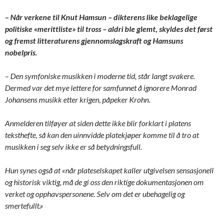
– Når verkene til Knut Hamsun – dikterens like beklagelige
politiske «merittliste» til tross – aldri ble glemt, skyldes det først
og fremst litteraturens gjennomslagskraft og Hamsuns
nobelpris.
– Den symfoniske musikken i moderne tid, står langt svakere.
Dermed var det mye lettere for samfunnet å ignorere Monrad
Johansens musikk etter krigen, påpeker Krohn.
Anmelderen tilføyer at siden dette ikke blir forklart i platens
teksthefte, så kan den uinnvidde platekjøper komme til å tro at
musikken i seg selv ikke er så betydningsfull.
Hun synes også at «når plateselskapet kaller utgivelsen sensasjonell
og historisk viktig, må de gi oss den riktige dokumentasjonen om
verket og opphavspersonene. Selv om det er ubehagelig og
smertefullt.»