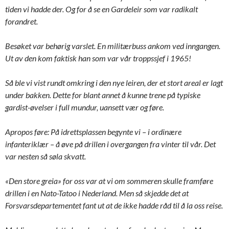
tiden vi hadde der. Og for å se en Gardeleir som var radikalt
forandret.
Besøket var behørig varslet. En militærbuss ankom ved inngangen.
Ut av den kom faktisk han som var vår troppssjef i 1965!
Så ble vi vist rundt omkring i den nye leiren, der et stort areal er lagt
under bakken. Dette for blant annet å kunne trene på typiske
gardist-øvelser i full mundur, uansett vær og føre.
Apropos føre: På idrettsplassen begynte vi – i ordinære
infanteriklær – å øve på drillen i overgangen fra vinter til vår. Det
var nesten så søla skvatt.
«Den store greia» for oss var at vi om sommeren skulle framføre
drillen i en Nato-Tatoo i Nederland. Men så skjedde det at
Forsvarsdepartementet fant ut at de ikke hadde råd til å la oss reise.