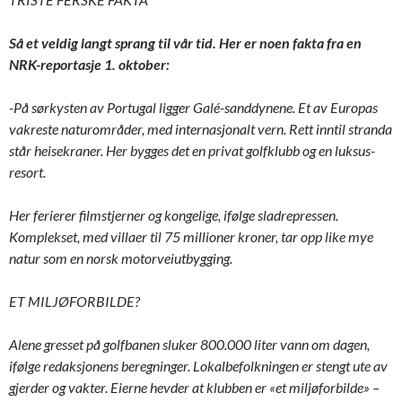
Så et veldig langt sprang til vår tid. Her er noen fakta fra en
NRK-reportasje 1. oktober:
-På sørkysten av Portugal ligger Galé-sanddynene. Et av Europas
vakreste naturområder, med internasjonalt vern. Rett inntil stranda
står heisekraner. Her bygges det en privat golfklubb og en luksus-
resort.
Her ferierer filmstjerner og kongelige, ifølge sladrepressen.
Komplekset, med villaer til 75 millioner kroner, tar opp like mye
natur som en norsk motorveiutbygging.
ET MILJØFORBILDE?
Alene gresset på golfbanen sluker 800.000 liter vann om dagen,
ifølge redaksjonens beregninger. Lokalbefolkningen er stengt ute av
gjerder og vakter. Eierne hevder at klubben er «et miljøforbilde» –