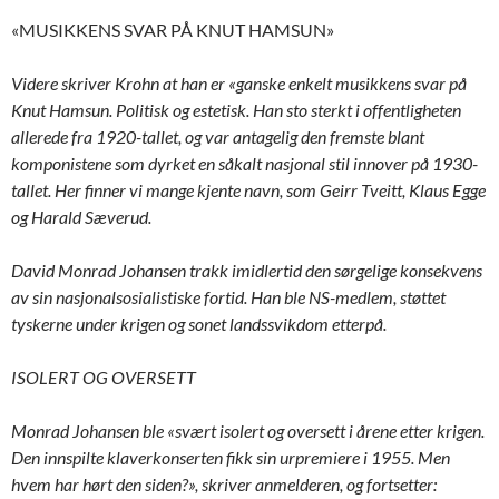
«MUSIKKENS SVAR PÅ KNUT HAMSUN»
Videre skriver Krohn at han er «ganske enkelt musikkens svar på
Knut Hamsun. Politisk og estetisk. Han sto sterkt i offentligheten
allerede fra 1920-tallet, og var antagelig den fremste blant
komponistene som dyrket en såkalt nasjonal stil innover på 1930-
tallet. Her finner vi mange kjente navn, som Geirr Tveitt, Klaus Egge
og Harald Sæverud.
David Monrad Johansen trakk imidlertid den sørgelige konsekvens
av sin nasjonalsosialistiske fortid. Han ble NS-medlem, støttet
tyskerne under krigen og sonet landssvikdom etterpå.
ISOLERT OG OVERSETT
Monrad Johansen ble «svært isolert og oversett i årene etter krigen.
Den innspilte klaverkonserten fikk sin urpremiere i 1955. Men
hvem har hørt den siden?», skriver anmelderen, og fortsetter: