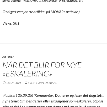
generasjoner framover, understreker prosjektlederen.
(Redigert versjon av artikkel på MOVARs nettside.)
Views: 381
AKTUELT
NÅR DET BLIR FOR MYE
«ESKALERING»
25.09.2025
SVEIN-HARALD STRAND
(Publisert 25.09.25) (Kommentar)
Du hører og leser det dagstøtt i
nyhetene: Om hendelser eller situasjoner som eskalerer. Såpass
ofte at det i en kommentar som denne må være lov å mene at