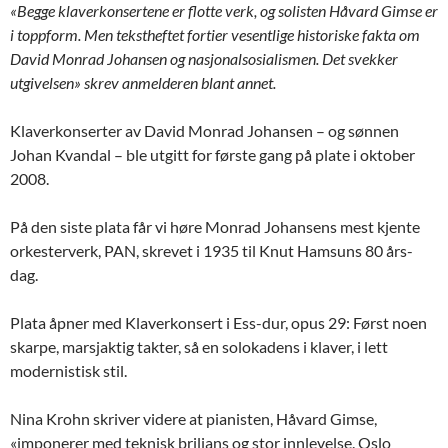
«Begge klaverkonsertene er flotte verk, og solisten Håvard Gimse er
i toppform. Men tekstheftet fortier vesentlige historiske fakta om
David Monrad Johansen og nasjonalsosialismen. Det svekker
utgivelsen» skrev anmelderen blant annet.
Klaverkonserter av David Monrad Johansen – og sønnen
Johan Kvandal – ble utgitt for første gang på plate i oktober
2008.
På den siste plata får vi høre Monrad Johansens mest kjente
orkesterverk, PAN, skrevet i 1935 til Knut Hamsuns 80 års-
dag.
Plata åpner med Klaverkonsert i Ess-dur, opus 29: Først noen
skarpe, marsjaktig takter, så en solokadens i klaver, i lett
modernistisk stil.
Nina Krohn skriver videre at pianisten, Håvard Gimse,
«imponerer med teknisk briljans og stor innlevelse. Oslo