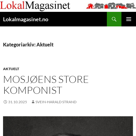
Gå
til
Søk
innhaldet
Lokalmagasinet.no
HOVUD
Kategoriarkiv: Aktuelt
AKTUELT
MOSJØENS STORE
KOMPONIST
31.10.2025
SVEIN-HARALD STRAND