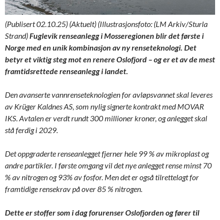
(Publisert 02.10.25) (Aktuelt) (Illustrasjonsfoto: (LM Arkiv/Sturla
Strand)
Fuglevik renseanlegg i Mosseregionen blir det første i
Norge med en unik kombinasjon av ny renseteknologi. Det
betyr et viktig steg mot en renere Oslofjord – og er et av de mest
framtidsrettede renseanlegg i landet.
Den avanserte vannrenseteknologien for avløpsvannet skal leveres
av Krüger Kaldnes AS, som nylig signerte kontrakt med MOVAR
IKS. Avtalen er verdt rundt 300 millioner kroner, og anlegget skal
stå ferdig i 2029.
Det oppgraderte renseanlegget fjerner hele 99 % av mikroplast og
andre partikler. I første omgang vil det nye anlegget rense minst 70
% av nitrogen og 93% av fosfor. Men det er også tilrettelagt for
framtidige rensekrav på over 85 % nitrogen.
Dette er stoffer som i dag forurenser Oslofjorden og fører til