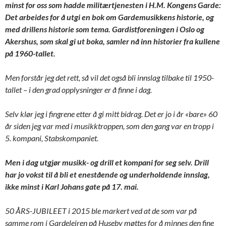
minst for oss som hadde militærtjenesten i H.M. Kongens Garde:
Det arbeides for å utgi en bok om Gardemusikkens historie, og
med drillens historie som tema. Gardistforeningen i Oslo og
Akershus, som skal gi ut boka, samler nå inn historier fra kullene
på 1960-tallet.
Men forstår jeg det rett, så vil det også bli innslag tilbake til 1950-
tallet – i den grad opplysninger er å finne i dag.
Selv klør jeg i fingrene etter å gi mitt bidrag. Det er jo i år «bare» 60
år siden jeg var med i musikktroppen, som den gang var en tropp i
5. kompani, Stabskompaniet.
Men i dag utgjør musikk- og drill et kompani for seg selv. Drill
har jo vokst til å bli et enestående og underholdende innslag,
ikke minst i Karl Johans gate på 17. mai.
50 ÅRS-JUBILEET i 2015 ble markert ved at de som var på
samme rom i Gardeleiren på Huseby møttes for å minnes den fine