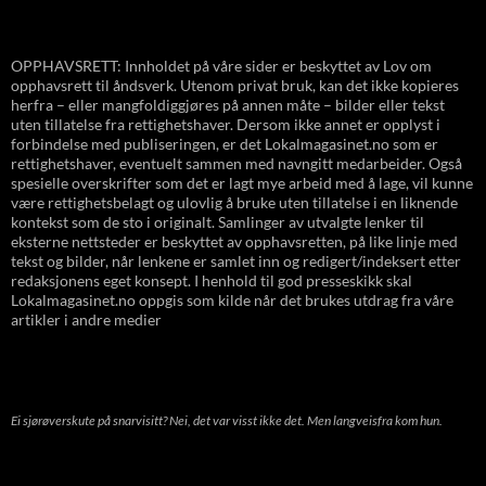
OPPHAVSRETT: Innholdet på våre sider er beskyttet av Lov om
opphavsrett til åndsverk. Utenom privat bruk, kan det ikke kopieres
herfra – eller mangfoldiggjøres på annen måte – bilder eller tekst
uten tillatelse fra rettighetshaver. Dersom ikke annet er opplyst i
forbindelse med publiseringen, er det Lokalmagasinet.no som er
rettighetshaver, eventuelt sammen med navngitt medarbeider. Også
spesielle overskrifter som det er lagt mye arbeid med å lage, vil kunne
være rettighetsbelagt og ulovlig å bruke uten tillatelse i en liknende
kontekst som de sto i originalt. Samlinger av utvalgte lenker til
eksterne nettsteder er beskyttet av opphavsretten, på like linje med
tekst og bilder, når lenkene er samlet inn og redigert/indeksert etter
redaksjonens eget konsept. I henhold til god presseskikk skal
Lokalmagasinet.no oppgis som kilde når det brukes utdrag fra våre
artikler i andre medier
Ei sjørøverskute på snarvisitt? Nei, det var visst ikke det. Men langveisfra kom hun.