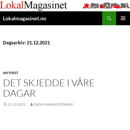
Gå
til
Søk
innhaldet
Lokalmagasinet.no
HOVUD
Dagsarkiv: 21.12.2021
AKTUELT
DET SKJEDDE I VÅRE
DAGAR
21.12.2021
SVEIN-HARALD STRAND