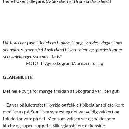
fleire bøker tidlegare.
(Artikkelen held fram under biletet.)
Då Jesus var fødd i Betlehem i Judea, i kong Herodes» dagar, kom
det nokre vismenn frå Austerland til Jerusalem og spurde: Kvar er
den Jødekongen som no er fødd?
FOTO: Trygve Skogrand/Juritzen forlag
GLANSBILETE
Det heile byrja for mange år sidan då Skogrand var liten gut.
– Eg var på juletrefest i kyrkja og fekk eit bibelglansbilete-kort
med Jesus på. Som liten syntest eg det var veldig vakkert og
tok derfor vare på det. Men som vaksen ser eg på det som
kitchy og super-suppete. Slike glansbilete er kanskje