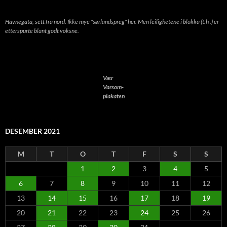
Havnegata, sett fra nord. Ikke mye "sørlandspreg" her. Men leilighetene i blokka (t.h .) er
etterspurte blant godt voksne.
Vær
Varsom-
plakaten
DESEMBER 2021
M
T
O
T
F
S
S
1
2
3
4
5
6
7
8
9
10
11
12
13
14
15
16
17
18
19
20
21
22
23
24
25
26