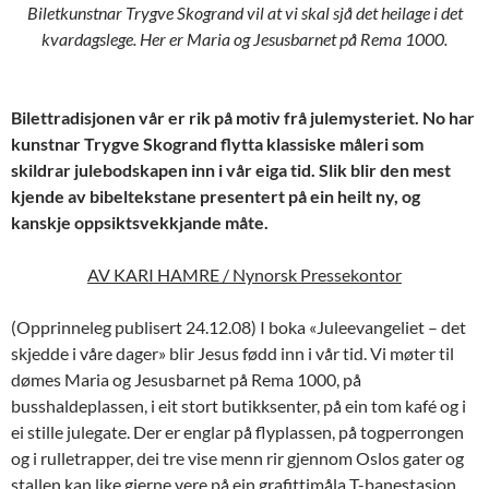
Biletkunstnar Trygve Skogrand vil at vi skal sjå det heilage i det
kvardagslege. Her er Maria og Jesusbarnet på Rema 1000.
Bilettradisjonen vår er rik på motiv frå julemysteriet. No har
kunstnar Trygve Skogrand flytta klassiske måleri som
skildrar julebodskapen inn i vår eiga tid. Slik blir den mest
kjende av bibeltekstane presentert på ein heilt ny, og
kanskje oppsiktsvekkjande måte.
AV KARI HAMRE / Nynorsk Pressekontor
(Opprinneleg publisert 24.12.08)
I boka «Juleevangeliet – det
skjedde i våre dager» blir Jesus fødd inn i vår tid. Vi møter til
dømes Maria og Jesusbarnet på Rema 1000, på
busshaldeplassen, i eit stort butikksenter, på ein tom kafé og i
ei stille julegate. Der er englar på flyplassen, på togperrongen
og i rulletrapper, dei tre vise menn rir gjennom Oslos gater og
stallen kan like gjerne vere på ein grafittimåla T-banestasjon.