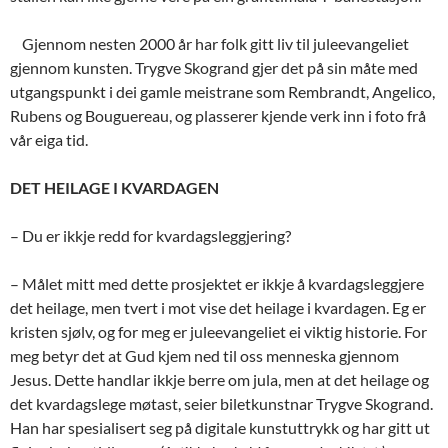
Gjennom nesten 2000 år har folk gitt liv til juleevangeliet
gjennom kunsten. Trygve Skogrand gjer det på sin måte med
utgangspunkt i dei gamle meistrane som Rembrandt, Angelico,
Rubens og Bouguereau, og plasserer kjende verk inn i foto frå
vår eiga tid.
DET HEILAGE I KVARDAGEN
– Du er ikkje redd for kvardagsleggjering?
– Målet mitt med dette prosjektet er ikkje å kvardagsleggjere
det heilage, men tvert i mot vise det heilage i kvardagen. Eg er
kristen sjølv, og for meg er juleevangeliet ei viktig historie. For
meg betyr det at Gud kjem ned til oss menneska gjennom
Jesus. Dette handlar ikkje berre om jula, men at det heilage og
det kvardagslege møtast, seier biletkunstnar Trygve Skogrand.
Han har spesialisert seg på digitale kunstuttrykk og har gitt ut