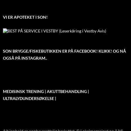
VI ER APOTEKET I SON!
SON BRYGGE/FISKEBUTIKKEN ER PÅ FACEBOOK! KLIKK! OG NÅ
OGSÅ PÅ INSTAGRAM..
MEDISINSK TRENING | AKUTTBEHANDLING |
ULTRALYDUNDERSØKELSE |
Alt innhold er opphavsrettslig beskyttet. © Lokalmagasinet.no (LM)