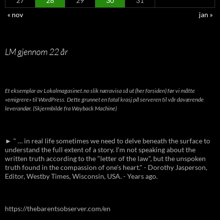
27
28
29
30
31
« nov
jan »
LM gjennom 22 år
Et eksemplar av Lokalmagasinet.no slik næravisa så ut (her forsiden) før vi måtte
«emigrere» til WordPress. Dette grunnet en fatal krasj på serveren til vår daværende
leverandør. (Skjermbilde fra Wayback Machine)
► " … in real life sometimes we need to delve beneath the surface to
understand the full extent of a story. I'm not speaking about the
written truth according to the "letter of the law", but the unspoken
truth found in the compassion of one's heart." - Dorothy Jasperson,
Editor, Westby Times, Wisconsin, USA. - Years ago.
https://thebarentsobserver.com/en