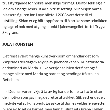
trusstyrkjande for nokre, men ikkje for meg. Derfor fekk eg ein
idé om å berge Jesus ut av ein trist setting. Min visjon vart å
plassere figuren inn i nye bilete. I 2003 vart dette til ei
utstilling. Sidan er eg blitt oppfordra til å bruke same teknikken
og lage ei bok med utgangspunkt i juleevangeliet, fortel Trygve
Skogrand.
JULA I KUNSTEN
Det finst svært mange kunstverk som omhandlar det som
«skjedde i dei dagar». Mykje av julebodskapen i kunsthistoria
er dominert av Maria i ulike versjonar. Men det finst også
mange bilete med Maria og barnet og hendinga frå stallen i
Betlehem.
– Det har vore mykje å ta av. Eg har derfor leita i to år etter
dei motiva som gav meg det rette uttrykket. Slik sett er det eit
medvite val av kunstverk. Eg søkte til dømes veldig lenge etter
bilete av Josef og barnet, men fann til slutt eit i Praha. Heller