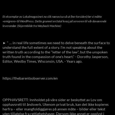
Et eksemplar av Lokalmagasinet.no slik næravisa så ut (her forsiden) før vi måtte
«emigrere» til WordPress. Dette grunnet en fatal krasj på serveren til vår daværende
leverandør. (Skjermbilde fra Wayback Machine)
► " … in real life sometimes we need to delve beneath the surface to
understand the full extent of a story. I'm not speaking about the
written truth according to the "letter of the law", but the unspoken
truth found in the compassion of one's heart." - Dorothy Jasperson,
Editor, Westby Times, Wisconsin, USA. - Years ago.
https://thebarentsobserver.com/en
OPPHAVSRETT: Innholdet på våre sider er beskyttet av Lov om
opphavsrett til åndsverk. Utenom privat bruk, kan det ikke kopieres
herfra – eller mangfoldiggjøres på annen måte – bilder eller tekst
uten tillatelse fra rettighetshaver. Dersom ikke annet er opplyst i