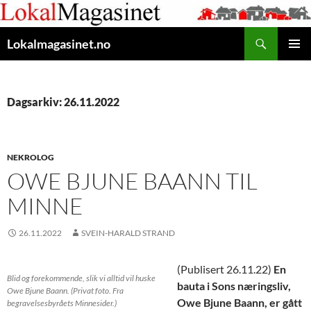
Gå
til
Søk
innhaldet
Lokalmagasinet.no
HOVUD
Dagsarkiv: 26.11.2022
NEKROLOG
OWE BJUNE BAANN TIL
MINNE
26.11.2022
SVEIN-HARALD STRAND
(Publisert 26.11.22)
En
Blid og forekommende, slik vi alltid vil huske
bauta i Sons næringsliv,
Owe Bjune Baann. (Privat foto. Fra
Owe Bjune Baann, er gått
begravelsesbyråets Minnesider.)