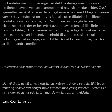
forbindelse med publiseringen, er det Lokalmagasinet.no som er
rettighetshaver, eventuelt sammen med navngitt medarbeider. Også
spesielle overskrifter som det er lagt mye arbeid med å lage, vil kunne
være rettighetsbelagt og ulovlig å bruke uten tillatelse i en liknende
kontekst som de sto i originalt. Samlinger av utvalgte lenker til
eksterne nettsteder er beskyttet av opphavsretten, på like linje med
tekst og bilder, når lenkene er samlet inn og redigert/indeksert etter
redaksjonens eget konsept. I henhold til god presseskikk skal
Lokalmagasinet.no oppgis som kilde når det brukes utdrag fra våre
artikler i andre medier
Ei sjørøverskute på snarvisitt? Nei, det var visst ikke det. Men langveisfra kom hun.
Det viktigste av alt er ytringsfriheten. Retten til å være seg selv, til å tro og
tenke og snakke fritt henger nøye sammen med ytringsfriheten - retten til å
uttrykke det en har på hjertet, med de midler som er til rådighet.
Lars Roar Langslet