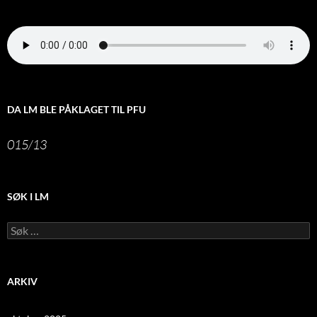
DA LM BLE PÅKLAGET TIL PFU
015/13
SØK I LM
Leit
etter:
ARKIV