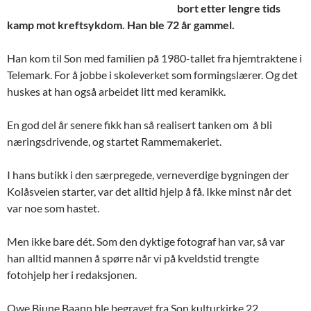
bort etter lengre tids
kamp mot kreftsykdom. Han ble 72 år gammel.
Han kom til Son med familien på 1980-tallet fra hjemtraktene i
Telemark. For å jobbe i skoleverket som formingslærer. Og det
huskes at han også arbeidet litt med keramikk.
En god del år senere fikk han så realisert tanken om å bli
næringsdrivende, og startet Rammemakeriet.
I hans butikk i den særpregede, verneverdige bygningen der
Kolåsveien starter, var det alltid hjelp å få. Ikke minst når det
var noe som hastet.
Men ikke bare dét. Som den dyktige fotograf han var, så var
han alltid mannen å spørre når vi på kveldstid trengte
fotohjelp her i redaksjonen.
Owe Bjune Baann ble begravet fra Son kulturkirke 22.