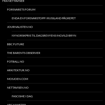
FRA NETTAVISER
FORSVARETS FORUM
ENDA EN FORSVARSTOPP I RUSSLAND PÅGREPET
JOURNALISTEN.NO
NYNORSKPRIS TIL DAGSREVYENS INGVILD BRYN
BBC FUTURE
THE BARENTS OBSERVER
FOTBALL.NO
ARKITEKTUR.NO
MOSJOEN.COM
NETTAVISEN.NO
FASCISME I DAG
ABC NYHETER