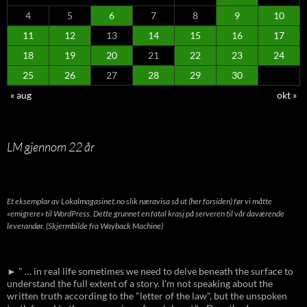
4
5
6
7
8
9
10
11
12
13
14
15
16
17
18
19
20
21
22
23
24
25
26
27
28
29
30
« aug
okt »
LM gjennom 22 år
Et eksemplar av Lokalmagasinet.no slik næravisa så ut (her forsiden) før vi måtte
«emigrere» til WordPress. Dette grunnet en fatal krasj på serveren til vår daværende
leverandør. (Skjermbilde fra Wayback Machine)
► " … in real life sometimes we need to delve beneath the surface to
understand the full extent of a story. I'm not speaking about the
written truth according to the "letter of the law", but the unspoken