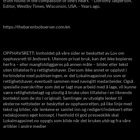
truth found in the compassion of one's heart." - Dorothy Jasperson,
Editor, Westby Times, Wisconsin, USA. - Years ago.
https://thebarentsobserver.com/en
OPPHAVSRETT: Innholdet på våre sider er beskyttet av Lov om
opphavsrett til åndsverk. Utenom privat bruk, kan det ikke kopieres
herfra – eller mangfoldiggjøres på annen måte – bilder eller tekst
uten tillatelse fra rettighetshaver. Dersom ikke annet er opplyst i
forbindelse med publiseringen, er det Lokalmagasinet.no som er
rettighetshaver, eventuelt sammen med navngitt medarbeider. Også
spesielle overskrifter som det er lagt mye arbeid med å lage, vil kunne
være rettighetsbelagt og ulovlig å bruke uten tillatelse i en liknende
kontekst som de sto i originalt. Samlinger av utvalgte lenker til
eksterne nettsteder er beskyttet av opphavsretten, på like linje med
tekst og bilder, når lenkene er samlet inn og redigert/indeksert etter
redaksjonens eget konsept. I henhold til god presseskikk skal
Lokalmagasinet.no oppgis som kilde når det brukes utdrag fra våre
artikler i andre medier