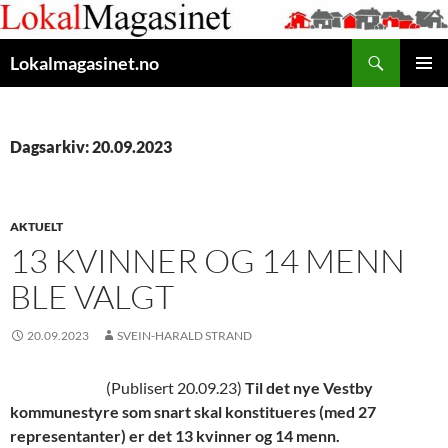
Gå
til
Søk
innhaldet
Lokalmagasinet.no
HOVUD
Dagsarkiv: 20.09.2023
AKTUELT
13 KVINNER OG 14 MENN
BLE VALGT
20.09.2023
SVEIN-HARALD STRAND
(Publisert 20.09.23)
Til det nye Vestby
kommunestyre som snart skal konstitueres (med 27
representanter) er det 13 kvinner og 14 menn.