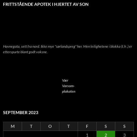
FRITTSTÅENDE APOTEK I HJERTET AV SON
Havnegata, sett fra nord. Ikke mye "sørlandspreg" her. Men leilighetene i blokka (t.h .) er
etterspurte blant godt voksne.
Vær
Varsom-
plakaten
SEPTEMBER 2023
M
T
O
T
F
S
S
1
2
3