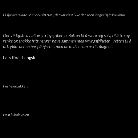
Ei sjørøverskute på snarvisitt? Nei, det var visst ikke det. Men langveisfra kom hun.
Det viktigste av alt er ytringsfriheten. Retten til å være seg selv, til å tro og
tenke og snakke fritt henger nøye sammen med ytringsfriheten - retten til å
uttrykke det en har på hjertet, med de midler som er til rådighet.
Lars Roar Langslet
Fra Feierbakken.
Høst i Skoleveien