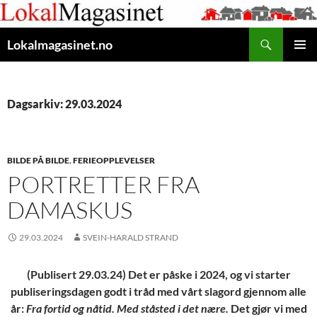
Gå
til
Søk
innhaldet
Lokalmagasinet.no
HOVUD
Dagsarkiv: 29.03.2024
BILDE PÅ BILDE
,
FERIEOPPLEVELSER
PORTRETTER FRA
DAMASKUS
29.03.2024
SVEIN-HARALD STRAND
(Publisert 29.03.24) Det er påske i 2024, og vi starter
publiseringsdagen godt i tråd med vårt slagord gjennom alle
år:
Fra fortid og nåtid. Med ståsted i det nære.
Det gjør vi med