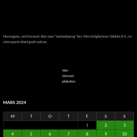
Havnegata, sett fra nord. Ikke mye "sørlandspreg" her. Men leilighetene i blokka (t.h .) er
etterspurte blant godt voksne.
Vær
Varsom-
plakaten
MARS 2024
M
T
O
T
F
S
S
1
2
3
4
5
6
7
8
9
10