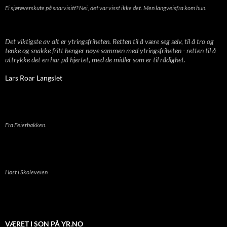
Ei sjørøverskute på snarvisitt? Nei, det var visst ikke det. Men langveisfra kom hun.
Det viktigste av alt er ytringsfriheten. Retten til å være seg selv, til å tro og
tenke og snakke fritt henger nøye sammen med ytringsfriheten - retten til å
uttrykke det en har på hjertet, med de midler som er til rådighet.
Lars Roar Langslet
Fra Feierbakken.
Høst i Skoleveien
VÆRET I SON PÅ YR.NO