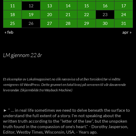
11
12
13
14
15
16
17
18
19
20
21
22
23
24
25
26
27
28
29
30
31
« feb
apr »
LM gjennom 22 år
Et eksemplar av Lokalmagasinet.no slik næravisa så ut (her forsiden) før vi måtte
«emigrere» til WordPress. Dette grunnet en fatal krasj på serveren til vår daværende
leverandør. (Skjermbilde fra Wayback Machine)
► " … in real life sometimes we need to delve beneath the surface to
understand the full extent of a story. I'm not speaking about the
written truth according to the "letter of the law", but the unspoken
truth found in the compassion of one's heart." - Dorothy Jasperson,
Editor, Westby Times, Wisconsin, USA. - Years ago.