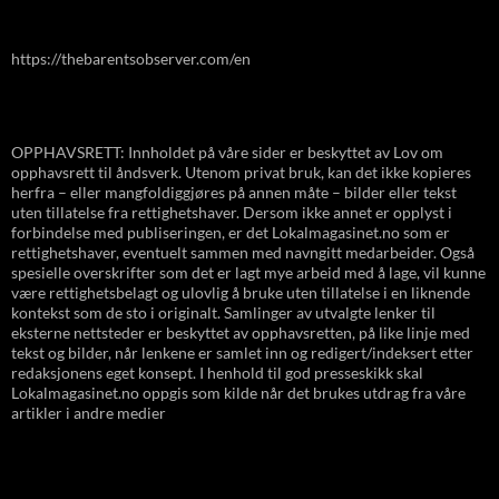
https://thebarentsobserver.com/en
OPPHAVSRETT: Innholdet på våre sider er beskyttet av Lov om
opphavsrett til åndsverk. Utenom privat bruk, kan det ikke kopieres
herfra – eller mangfoldiggjøres på annen måte – bilder eller tekst
uten tillatelse fra rettighetshaver. Dersom ikke annet er opplyst i
forbindelse med publiseringen, er det Lokalmagasinet.no som er
rettighetshaver, eventuelt sammen med navngitt medarbeider. Også
spesielle overskrifter som det er lagt mye arbeid med å lage, vil kunne
være rettighetsbelagt og ulovlig å bruke uten tillatelse i en liknende
kontekst som de sto i originalt. Samlinger av utvalgte lenker til
eksterne nettsteder er beskyttet av opphavsretten, på like linje med
tekst og bilder, når lenkene er samlet inn og redigert/indeksert etter
redaksjonens eget konsept. I henhold til god presseskikk skal
Lokalmagasinet.no oppgis som kilde når det brukes utdrag fra våre
artikler i andre medier