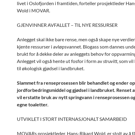
livet i Oslofjorden i framtiden, forteller prosjektleder Ha
Wold i MOVAR.
GJENVINNER AVFALLET – TIL NYE RESSURSER
Anlegget skal ikke bare rense, men også skape nye verdier 
kjente ressurser i avløpsvannet. Biogass som dannes unde
brukt for å dekke deler av anleggets behov for oppvarmin
Anlegget vil også hente ut fosfor i form av
struvitt
, som vil
til økologisk gjødsel i landbruket.
Slammet fra renseprosessen blir behandlet og ender op
jordforbedringsmiddel og gjødsel i landbruket. Renset 
vil erstatte bruk av nytt springvann i renseprosessen og
egne toaletter.
UTVIKLET I STORT INTERNASJONALT SAMARBEID
MOVARs prosjektleder, Hans-Rikard Wold, er stolt av å få 