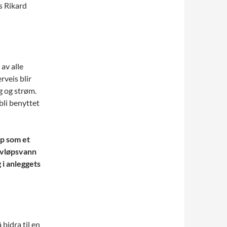
ns Rikard
av alle
rveis blir
g og strøm.
 bli benyttet
p som et
avløpsvann
 i anleggets
bidra til en