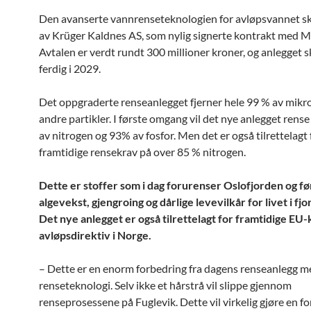
Den avanserte vannrenseteknologien for avløpsvannet sk
av Krüger Kaldnes AS, som nylig signerte kontrakt med
Avtalen er verdt rundt 300 millioner kroner, og anlegget s
ferdig i 2029.
Det oppgraderte renseanlegget fjerner hele 99 % av mikr
andre partikler. I første omgang vil det nye anlegget rens
av nitrogen og 93% av fosfor. Men det er også tilrettelagt 
framtidige rensekrav på over 85 % nitrogen.
Dette er stoffer som i dag forurenser Oslofjorden og før
algevekst, gjengroing og dårlige levevilkår for livet i fjo
Det nye anlegget er også tilrettelagt for framtidige EU-
avløpsdirektiv i Norge.
– Dette er en enorm forbedring fra dagens renseanlegg m
renseteknologi. Selv ikke et hårstrå vil slippe gjennom
renseprosessene på Fuglevik. Dette vil virkelig gjøre en for