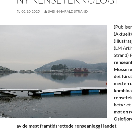
02.10.2025
SVEIN-HARALD STRAND
(Publiser
(Aktuelt)
(Illustra
(LM Arki
Strand)
F
renseanl
Mossereg
det førs
med en 
kombinas
rensetek
betyr et 
mot en 
Oslofjord
av de mest framtidsrettede renseanlegg i landet.