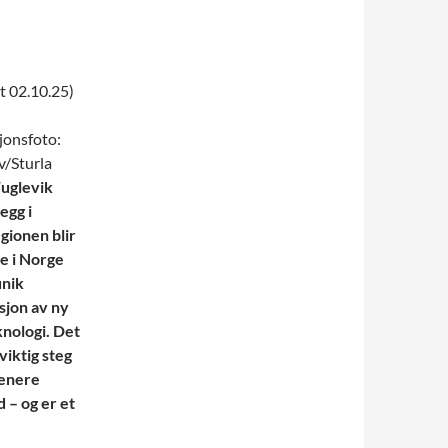
t 02.10.25)
sjonsfoto:
v/Sturla
uglevik
egg i
ionen blir
te i Norge
unik
jon av ny
nologi. Det
viktig steg
renere
 – og er et