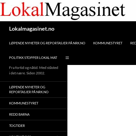
Gå
til
innhaldet
Søk
Lokalmagasinet.no
LØPENDE NYHETER OG REPORTASJER PÅ NRK.NO
KOMMUNESTYRET
RE
POLITIKK STOPPER LOKAL MAT
Fra fortid og nåtid. Med ståsted
i det nære. Siden 2002.
LØPENDE NYHETER OG
REPORTASJER PÅ NRK.NO
KOMMUNESTYRET
REDD BARNA
TOGTIDER