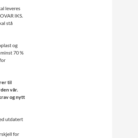
al leveres
 MOVAR IKS.
kal stå
oplast og
e minst 70 %
for
er til
rden vår.
krav og nytt
ed utdatert
skjell for