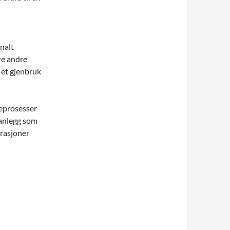
nalt
re andre
 et gjenbruk
seprosesser
 anlegg som
erasjoner