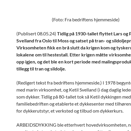
(Foto: Fra bedriftens hjemmeside)
(Publisert 08.05.24)
Tidlig på 1930-tallet flyttet Lars og 
Svelland fra Oslo til Moss og satset på tran- og sildolje
Virksomheten fikk en brå slutt da krigen kom og tysker
lokalene om til hestestall. Etter krigen måtte virksomh
opp igjen, og det ble en kort periode med malingsproduk
tillegg til tran og sildolje.
(Redigert tekst fra bedriftens hjemmeside.) I 1978 begynt
med marin virksomhet, og Ketil Svelland (i dag daglig lede
som dykker. Tidlig på 80-tallet tok så Ketil dykkingen med 
familiebedriften og etablerte et dykkesenter med tilhøre
for dykkerutstyr, et verksted og tilbud om dykkerkurs.
ARBEIDSDYKKING ble etterhvert hovedvirksomheten, 