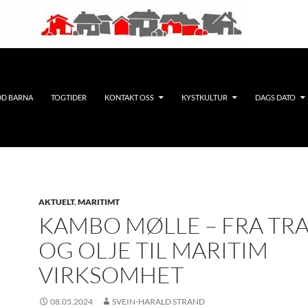
DD BARNA
TOGTIDER
KONTAKT OSS
KYSTKULTUR
DAGS DATO
AKTUELT
,
MARITIMT
KAMBO MØLLE – FRA TR
OG OLJE TIL MARITIM
VIRKSOMHET
08.05.2024
SVEIN-HARALD STRAND