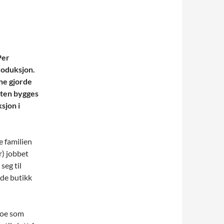
Per
produksjon.
ne gjorde
eten bygges
sjon i
e familien
r) jobbet
seg til
nde butikk
noe som