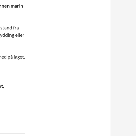
innen marin
nstand fra
ydding eller
med på laget.
t,