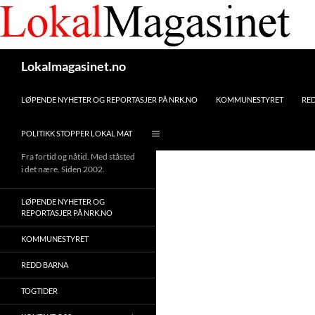
Gå
til
innhaldet
Søk
Lokalmagasinet.no
LØPENDE NYHETER OG REPORTASJER PÅ NRK.NO
KOMMUNESTYRET
RE
POLITIKK STOPPER LOKAL MAT
Fra fortid og nåtid. Med ståsted
i det nære. Siden 2002.
LØPENDE NYHETER OG
REPORTASJER PÅ NRK.NO
KOMMUNESTYRET
REDD BARNA
TOGTIDER