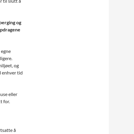
til slutt å
 berging og
oppdragene
e egne
ligere.
iljøet, og
 enhver tid
use eller
 for.
tsatte å