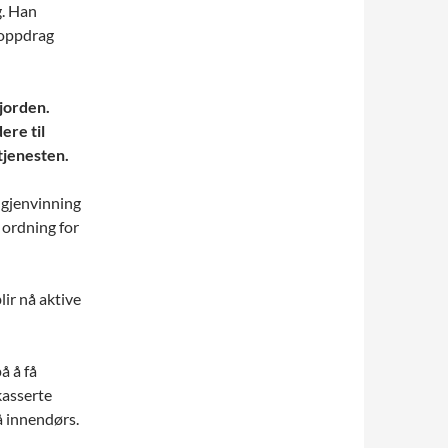
g. Han
 oppdrag
jorden.
ere til
 tjenesten.
 gjenvinning
g ordning for
ir nå aktive
å å få
kasserte
å innendørs.