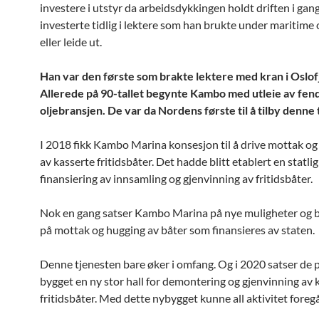
investere i utstyr da arbeidsdykkingen holdt driften i gan
investerte tidlig i lektere som han brukte under maritime
eller leide ut.
Han var den første som brakte lektere med kran i Oslof
Allerede på 90-tallet begynte Kambo med utleie av fend
oljebransjen. De var da Nordens første til å tilby denne
I 2018 fikk Kambo Marina konsesjon til å drive mottak og
av kasserte fritidsbåter. Det hadde blitt etablert en statli
finansiering av innsamling og gjenvinning av fritidsbåter.
Nok en gang satser Kambo Marina på nye muligheter og bl
på mottak og hugging av båter som finansieres av staten.
Denne tjenesten bare øker i omfang. Og i 2020 satser de p
bygget en ny stor hall for demontering og gjenvinning av 
fritidsbåter. Med dette nybygget kunne all aktivitet foreg