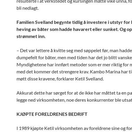
resulterte i at verkstedet og kursingen måtte vike unna, for 
bli nedlagt.
Familien Svelland begynte tidlig å investere i utstyr for
heving av båter som hadde havarert eller sunket. Og 
strømmet inn.
– Det var lettere å kvitte seg med søppelet før, man hadd
dumpefelt for båter, men med tiden har det jo blitt vanske
Myndighetene har innført metoder som er mer riktig for m
med det kommer det strengere krav. Kambo Marina har til
møtt disse kravene, forklarer Ketil Svelland.
Akkurat dette har sørget for at de ikke har måttet ta en pa
legge ned virksomheten, noe deres konkurrenter ble utsatt
KJØPTE FORELDRENES BEDRIFT
I 1989 kjøpte Ketil virksomheten av foreldrene sine og for