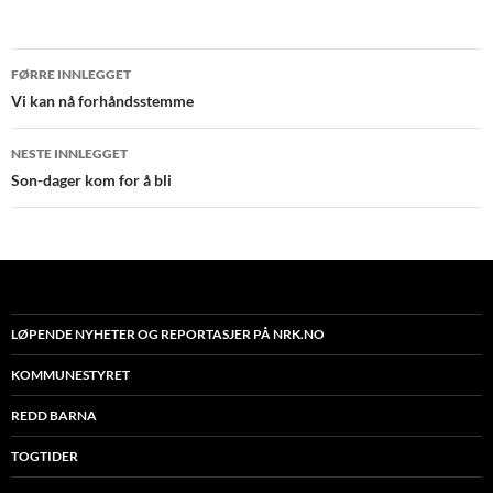
Innleggsnavigering
FØRRE INNLEGGET
Vi kan nå forhåndsstemme
NESTE INNLEGGET
Son-dager kom for å bli
LØPENDE NYHETER OG REPORTASJER PÅ NRK.NO
KOMMUNESTYRET
REDD BARNA
TOGTIDER