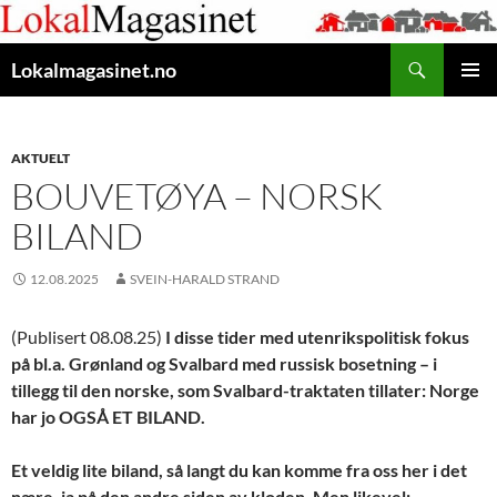
Gå
til
Søk
innhaldet
Lokalmagasinet.no
HOVUD
AKTUELT
BOUVETØYA – NORSK
BILAND
12.08.2025
SVEIN-HARALD STRAND
(Publisert 08.08.25)
I disse tider med utenrikspolitisk fokus
på bl.a. Grønland og Svalbard med russisk bosetning – i
tillegg til den norske, som Svalbard-traktaten tillater: Norge
har jo OGSÅ ET BILAND.
Et veldig lite biland, så langt du kan komme fra oss her i det
nære, ja på den andre siden av kloden. Men likevel: