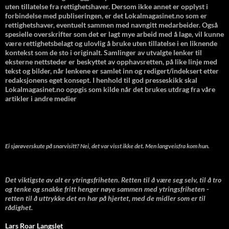
uten tillatelse fra rettighetshaver. Dersom ikke annet er opplyst i
forbindelse med publiseringen, er det Lokalmagasinet.no som er
rettighetshaver, eventuelt sammen med navngitt medarbeider. Også
spesielle overskrifter som det er lagt mye arbeid med å lage, vil kunne
være rettighetsbelagt og ulovlig å bruke uten tillatelse i en liknende
kontekst som de sto i originalt. Samlinger av utvalgte lenker til
eksterne nettsteder er beskyttet av opphavsretten, på like linje med
tekst og bilder, når lenkene er samlet inn og redigert/indeksert etter
redaksjonens eget konsept. I henhold til god presseskikk skal
Lokalmagasinet.no oppgis som kilde når det brukes utdrag fra våre
artikler i andre medier
Ei sjørøverskute på snarvisitt? Nei, det var visst ikke det. Men langveisfra kom hun.
Det viktigste av alt er ytringsfriheten. Retten til å være seg selv, til å tro
og tenke og snakke fritt henger nøye sammen med ytringsfriheten -
retten til å uttrykke det en har på hjertet, med de midler som er til
rådighet.
Lars Roar Langslet