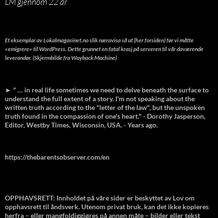
LM gjennom 22 år
Et eksemplar av Lokalmagasinet.no slik næravisa så ut (her forsiden) før vi måtte
«emigrere» til WordPress. Dette grunnet en fatal krasj på serveren til vår daværende
leverandør. (Skjermbilde fra Wayback Machine)
► " … in real life sometimes we need to delve beneath the surface to
understand the full extent of a story. I'm not speaking about the
written truth according to the "letter of the law", but the unspoken
truth found in the compassion of one's heart." - Dorothy Jasperson,
Editor, Westby Times, Wisconsin, USA. - Years ago.
https://thebarentsobserver.com/en
OPPHAVSRETT: Innholdet på våre sider er beskyttet av Lov om
opphavsrett til åndsverk. Utenom privat bruk, kan det ikke kopieres
herfra – eller mangfoldiggjøres på annen måte – bilder eller tekst