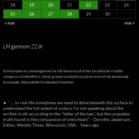
18
19
20
21
22
23
24
25
26
27
28
29
30
« mar
mai »
LM gjennom 22 år
Et eksemplar av Lokalmagasinet.no slik næravisa så ut (her forsiden) før vi måtte
«emigrere» til WordPress. Dette grunnet en fatal krasj på serveren til vår daværende
leverandør. (Skjermbilde fra Wayback Machine)
► " … in real life sometimes we need to delve beneath the surface to
understand the full extent of a story. I'm not speaking about the
written truth according to the "letter of the law", but the unspoken
truth found in the compassion of one's heart." - Dorothy Jasperson,
Editor, Westby Times, Wisconsin, USA. - Years ago.