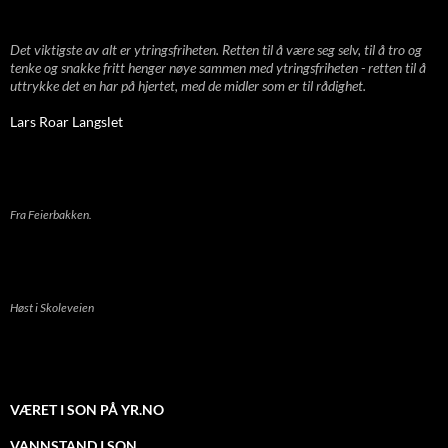
Det viktigste av alt er ytringsfriheten. Retten til å være seg selv, til å tro og
tenke og snakke fritt henger nøye sammen med ytringsfriheten - retten til å
uttrykke det en har på hjertet, med de midler som er til rådighet.
Lars Roar Langslet
Fra Feierbakken.
Høst i Skoleveien
VÆRET I SON PÅ YR.NO
VANNSTAND I SON