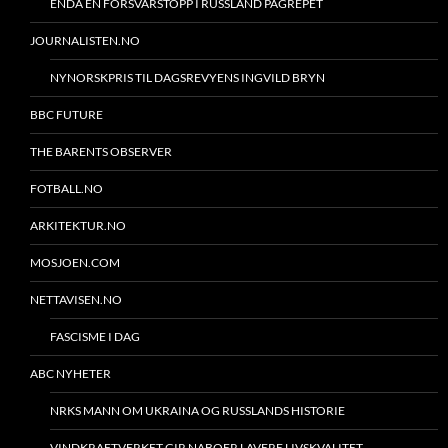
ENDA EN FORSVARSTOPP I RUSSLAND PÅGREPET
JOURNALISTEN.NO
NYNORSKPRIS TIL DAGSREVYENS INGVILD BRYN
BBC FUTURE
THE BARENTS OBSERVER
FOTBALL.NO
ARKITEKTUR.NO
MOSJOEN.COM
NETTAVISEN.NO
FASCISME I DAG
ABC NYHETER
NRKS MANN OM UKRAINA OG RUSSLANDS HISTORIE
VINDKRAFTVERKET GIR NABOER LAVERE LIVSKVALITET