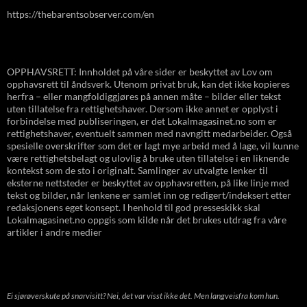
https://thebarentsobserver.com/en
OPPHAVSRETT: Innholdet på våre sider er beskyttet av Lov om
opphavsrett til åndsverk. Utenom privat bruk, kan det ikke kopieres
herfra – eller mangfoldiggjøres på annen måte – bilder eller tekst
uten tillatelse fra rettighetshaver. Dersom ikke annet er opplyst i
forbindelse med publiseringen, er det Lokalmagasinet.no som er
rettighetshaver, eventuelt sammen med navngitt medarbeider. Også
spesielle overskrifter som det er lagt mye arbeid med å lage, vil kunne
være rettighetsbelagt og ulovlig å bruke uten tillatelse i en liknende
kontekst som de sto i originalt. Samlinger av utvalgte lenker til
eksterne nettsteder er beskyttet av opphavsretten, på like linje med
tekst og bilder, når lenkene er samlet inn og redigert/indeksert etter
redaksjonens eget konsept. I henhold til god presseskikk skal
Lokalmagasinet.no oppgis som kilde når det brukes utdrag fra våre
artikler i andre medier
Ei sjørøverskute på snarvisitt? Nei, det var visst ikke det. Men langveisfra kom hun.