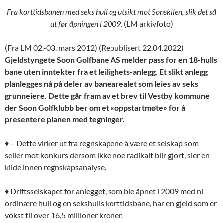
Fra korttidsbanen med seks hull og utsikt mot Sonskilen, slik det så
ut før åpningen i 2009.
(LM arkivfoto)
(Fra LM 02.-03. mars 2012) (Republisert 22.04.2022)
Gjeldstyngete Soon Golfbane AS melder pass for en 18-hulls
bane uten inntekter fra et leilighets-anlegg. Et slikt anlegg
planlegges nå på deler av banearealet som leies av seks
grunneiere. Dette går fram av et brev til Vestby kommune
der Soon Golfklubb ber om et «oppstartmøte» for å
presentere planen med tegninger.
♦ – Dette virker ut fra regnskapene å være et selskap som
seiler mot konkurs dersom ikke noe radikalt blir gjort, sier en
kilde innen regnskapsanalyse.
♦
Driftsselskapet for anlegget, som ble åpnet i 2009 med ni
ordinære hull og en sekshulls korttidsbane, har en gjeld som er
vokst til over 16,5 millioner kroner.