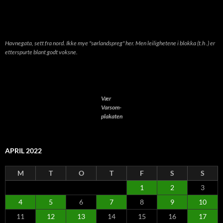
Havnegata, sett fra nord. Ikke mye "sørlandspreg" her. Men leilighetene i blokka (t.h .) er
etterspurte blant godt voksne.
Vær
Varsom-
plakaten
APRIL 2022
M
T
O
T
F
S
S
1
2
3
4
5
6
7
8
9
10
11
12
13
14
15
16
17