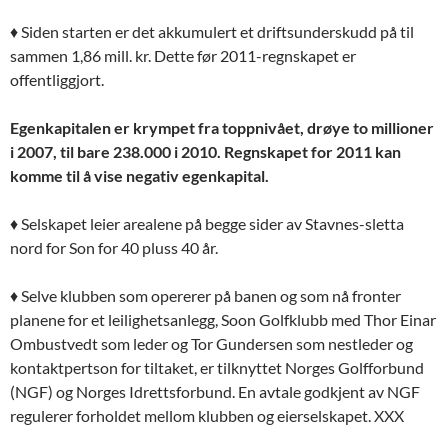
♦
Siden starten er det akkumulert et driftsunderskudd på til
sammen 1,86 mill. kr. Dette før 2011-regnskapet er
offentliggjort.
Egenkapitalen er krympet fra toppnivået, drøye to millioner
i 2007, til bare 238.000 i 2010. Regnskapet for 2011 kan
komme til å vise negativ egenkapital.
♦
Selskapet leier arealene på begge sider av Stavnes-sletta
nord for Son for 40 pluss 40 år.
♦
Selve klubben som opererer på banen og som nå fronter
planene for et leilighetsanlegg, Soon Golfklubb med Thor Einar
Ombustvedt som leder og Tor Gundersen som nestleder og
kontaktpertson for tiltaket, er tilknyttet Norges Golfforbund
(NGF) og Norges Idrettsforbund. En avtale godkjent av NGF
regulerer forholdet mellom klubben og eierselskapet. XXX