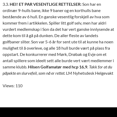
3.3.
HEI! ET PAR VESENTLIGE RETTELSER:
Son har en
ordinær 9-hulls bane, ikke 9 baner og en korthulls bane
bestående av 6 hull. En ganske vesentlig forskjell av hva som
kommer frem i artikkelen. Spiller litt golf selv, men har aldri
vurdert medlemskap i Son da det har vert ganske innlysende at
dette kom til å gå på dunken. De aller fleste av landets
golfbaner sliter. Son var 5-6 år for sent ute til at kunne ha noen
mulighet til å overleve, og alle 18 hull burde vært på plass fra
oppstart. De konkurrerer med Mørk, Drøbak og Evje om et
antall spillere som ideelt sett alle burde vert vært medlemmer i
samme klubb.
Hilsen Golfamatør med hcp 16,9.
Takk for at du
påpekte en slurvefeil, som nå er rettet.
LM Nyhetsdesk Helgevakt
Views: 110