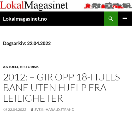
Gå
til
Søk
innhaldet
Lokalmagasinet.no
HOVUD
Dagsarkiv: 22.04.2022
AKTUELT
,
HISTORISK
2012: – GIR OPP 18-HULLS
BANE UTEN HJELP FRA
LEILIGHETER
22.04.2022
SVEIN-HARALD STRAND