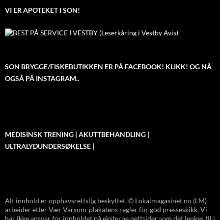
VI ER APOTEKET I SON!
SON BRYGGE/FISKEBUTIKKEN ER PÅ FACEBOOK! KLIKK! OG NÅ
OGSÅ PÅ INSTAGRAM..
MEDISINSK TRENING | AKUTTBEHANDLING |
ULTRALYDUNDERSØKELSE |
Alt innhold er opphavsrettslig beskyttet. © Lokalmagasinet.no (LM)
arbeider etter Vær Varsom-plakatens regler for god presseskikk. Vi
har ikke ansvar for innholdet på eksterne nettsider som det lenkes til i