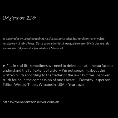
LM gjennom 22 år
Et eksemplar av Lokalmagasinet.no slik næravisa så ut (her forsiden) før vi måtte
«emigrere» til WordPress. Dette grunnet en fatal krasj på serveren til vår daværende
leverandør. (Skjermbilde fra Wayback Machine)
► " … in real life sometimes we need to delve beneath the surface to
understand the full extent of a story. I'm not speaking about the
written truth according to the "letter of the law", but the unspoken
truth found in the compassion of one's heart." - Dorothy Jasperson,
Editor, Westby Times, Wisconsin, USA. - Years ago.
https://thebarentsobserver.com/en