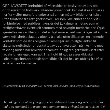
OPPHAVSRETT: Innholdet på våre sider er beskyttet av Lov om
opphavsrett til åndsverk. Utenom privat bruk, kan det ikke kopieres
herfra – eller mangfoldiggjøres på annen måte – bilder eller tekst
uten tillatelse fra rettighetshaver. Dersom ikke annet er opplyst i
forbindelse med publiseringen, er det Lokalmagasinet.no som er
rettighetshaver, eventuelt sammen med navngitt medarbeider. Også
spesielle overskrifter som det er lagt mye arbeid med å lage, vil kunne
være rettighetsbelagt og ulovlig å bruke uten tillatelse i en liknende
kontekst som de sto i originalt. Samlinger av utvalgte lenker til
eksterne nettsteder er beskyttet av opphavsretten, på like linje med
tekst og bilder, når lenkene er samlet inn og redigert/indeksert etter
redaksjonens eget konsept. I henhold til god presseskikk skal
Lokalmagasinet.no oppgis som kilde når det brukes utdrag fra våre
artikler i andre medier
Ei sjørøverskute på snarvisitt? Nei, det var visst ikke det. Men langveisfra kom hun.
Det viktigste av alt er ytringsfriheten. Retten til å være seg selv, til å tro og
tenke og snakke fritt henger nøye sammen med ytringsfriheten - retten til å