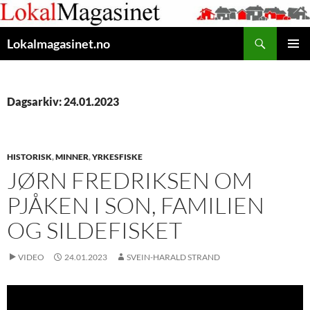
Gå
til
Søk
innhaldet
Lokalmagasinet.no
HOVUD
Dagsarkiv: 24.01.2023
HISTORISK
,
MINNER
,
YRKESFISKE
JØRN FREDRIKSEN OM
PJÅKEN I SON, FAMILIEN
OG SILDEFISKET
VIDEO
24.01.2023
SVEIN-HARALD STRAND