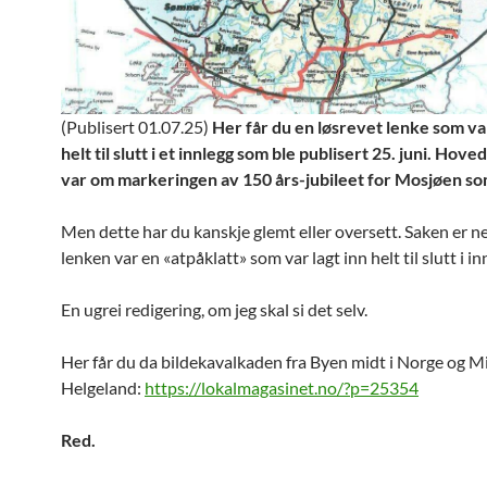
(Publisert 01.07.25)
Her får du en løsrevet lenke som va
helt til slutt i et innlegg som ble publisert 25. juni. Hov
var om markeringen av 150 års-jubileet for Mosjøen so
Men dette har du kanskje glemt eller oversett. Saken er n
lenken var en «atpåklatt» som var lagt inn helt til slutt i in
En ugrei redigering, om jeg skal si det selv.
Her får du da bildekavalkaden fra Byen midt i Norge og M
Helgeland:
https://lokalmagasinet.no/?p=25354
Red.