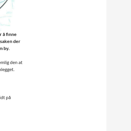
r å finne
edsaken der
m by.
emlig den at
nlegget.
idt på