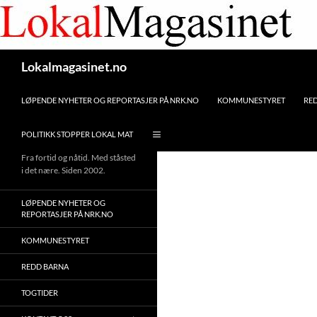
Gå
til
innhaldet
Søk
Lokalmagasinet.no
LØPENDE NYHETER OG REPORTASJER PÅ NRK.NO
KOMMUNESTYRET
RE
POLITIKK STOPPER LOKAL MAT
Fra fortid og nåtid. Med ståsted
i det nære. Siden 2002.
LØPENDE NYHETER OG
REPORTASJER PÅ NRK.NO
KOMMUNESTYRET
REDD BARNA
TOGTIDER