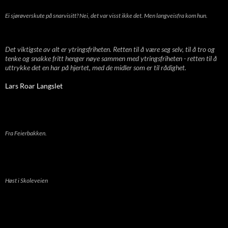
Ei sjørøverskute på snarvisitt? Nei, det var visst ikke det. Men langveisfra kom hun.
Det viktigste av alt er ytringsfriheten. Retten til å være seg selv, til å tro og
tenke og snakke fritt henger nøye sammen med ytringsfriheten - retten til å
uttrykke det en har på hjertet, med de midler som er til rådighet.
Lars Roar Langslet
Fra Feierbakken.
Høst i Skoleveien