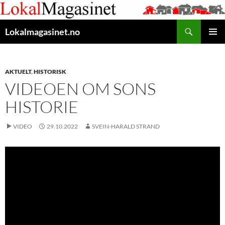
Gå
til
Søk
innhaldet
Lokalmagasinet.no
HOVUD
AKTUELT
,
HISTORISK
VIDEOEN OM SONS
HISTORIE
VIDEO
29.10.2022
SVEIN-HARALD STRAND