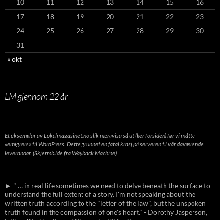
10
11
12
13
14
15
16
17
18
19
20
21
22
23
24
25
26
27
28
29
30
31
« okt
LM gjennom 22 år
Et eksemplar av Lokalmagasinet.no slik næravisa så ut (her forsiden) før vi måtte
«emigrere» til WordPress. Dette grunnet en fatal krasj på serveren til vår daværende
leverandør. (Skjermbilde fra Wayback Machine)
► " … in real life sometimes we need to delve beneath the surface to
understand the full extent of a story. I'm not speaking about the
written truth according to the "letter of the law", but the unspoken
truth found in the compassion of one's heart." - Dorothy Jasperson,