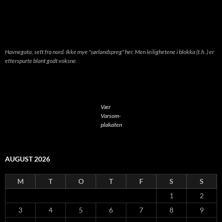
Havnegata, sett fra nord. Ikke mye "sørlandspreg" her. Men leilighetene i blokka (t.h .) er
etterspurte blant godt voksne.
Vær
Varsom-
plakaten
AUGUST 2026
M
T
O
T
F
S
S
1
2
3
4
5
6
7
8
9