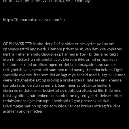
Editor, Westby Times, Wisconsin, USA. - Years ago.
https://thebarentsobserver.com/en
OPPHAVSRETT: Innholdet på våre sider er beskyttet av Lov om
opphavsrett til åndsverk. Utenom privat bruk, kan det ikke kopieres
herfra – eller mangfoldiggjøres på annen måte – bilder eller tekst
uten tillatelse fra rettighetshaver. Dersom ikke annet er opplyst i
forbindelse med publiseringen, er det Lokalmagasinet.no som er
rettighetshaver, eventuelt sammen med navngitt medarbeider. Også
spesielle overskrifter som det er lagt mye arbeid med å lage, vil kunne
være rettighetsbelagt og ulovlig å bruke uten tillatelse i en liknende
kontekst som de sto i originalt. Samlinger av utvalgte lenker til
eksterne nettsteder er beskyttet av opphavsretten, på like linje med
tekst og bilder, når lenkene er samlet inn og redigert/indeksert etter
redaksjonens eget konsept. I henhold til god presseskikk skal
Lokalmagasinet.no oppgis som kilde når det brukes utdrag fra våre
artikler i andre medier