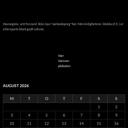
Havnegata, sett fra nord. Ikke mye "sørlandspreg" her. Men leilighetene i blokka (t.h .) er
etterspurte blant godt voksne.
Vær
Varsom-
plakaten
AUGUST 2026
M
T
O
T
F
S
S
1
2
3
4
5
6
7
8
9
10
11
12
13
14
15
16