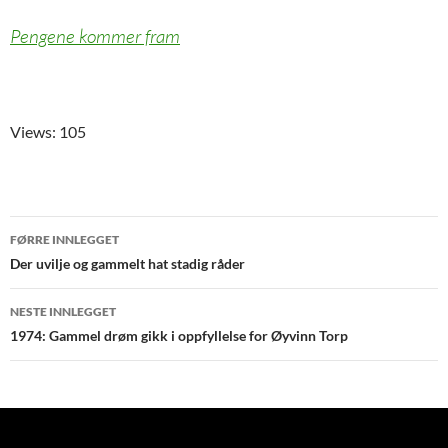
Pengene kommer fram
Views: 105
Innleggsnavigering
FØRRE INNLEGGET
Der uvilje og gammelt hat stadig råder
NESTE INNLEGGET
1974: Gammel drøm gikk i oppfyllelse for Øyvinn Torp