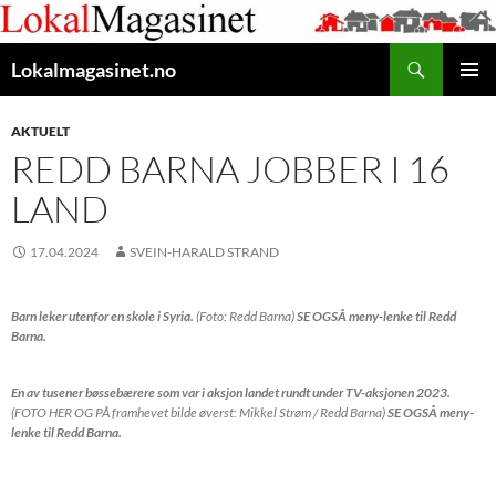
Gå
til
Søk
innhaldet
Lokalmagasinet.no
HOVUD
AKTUELT
REDD BARNA JOBBER I 16
LAND
17.04.2024
SVEIN-HARALD STRAND
Barn leker utenfor en skole i Syria.
(Foto: Redd Barna)
SE OGSÅ meny-lenke til Redd
Barna.
En av tusener bøssebærere som var i aksjon landet rundt under TV-aksjonen 2023.
(FOTO HER OG PÅ framhevet bilde øverst: Mikkel Strøm / Redd Barna)
SE OGSÅ meny-
lenke til Redd Barna.