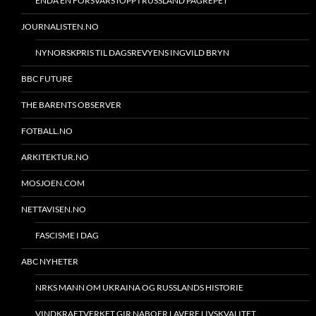
ENDA EN FORSVARSTOPP I RUSSLAND PÅGREPET
JOURNALISTEN.NO
NYNORSKPRIS TIL DAGSREVYENS INGVILD BRYN
BBC FUTURE
THE BARENTS OBSERVER
FOTBALL.NO
ARKITEKTUR.NO
MOSJOEN.COM
NETTAVISEN.NO
FASCISME I DAG
ABC NYHETER
NRKS MANN OM UKRAINA OG RUSSLANDS HISTORIE
VINDKRAFTVERKET GIR NABOER LAVERE LIVSKVALITET