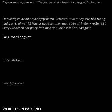
Ei sjørøverskute på snarvisitt? Nei, det var visst ikke det. Men langveisfra kom hun.
Det viktigste av alt er ytringsfriheten. Retten til å være seg selv, til å tro og
tenke og snakke fritt henger nøye sammen med ytringsfriheten - retten til å
uttrykke det en har på hjertet, med de midler som er til rådighet.
Lars Roar Langslet
Fra Feierbakken.
Høst i Skoleveien
VÆRET I SON PÅ YR.NO