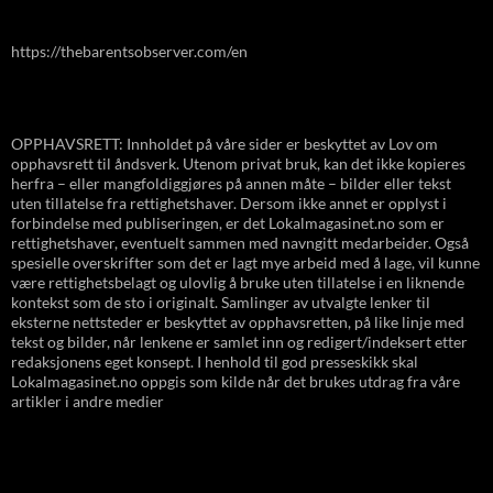
https://thebarentsobserver.com/en
OPPHAVSRETT: Innholdet på våre sider er beskyttet av Lov om
opphavsrett til åndsverk. Utenom privat bruk, kan det ikke kopieres
herfra – eller mangfoldiggjøres på annen måte – bilder eller tekst
uten tillatelse fra rettighetshaver. Dersom ikke annet er opplyst i
forbindelse med publiseringen, er det Lokalmagasinet.no som er
rettighetshaver, eventuelt sammen med navngitt medarbeider. Også
spesielle overskrifter som det er lagt mye arbeid med å lage, vil kunne
være rettighetsbelagt og ulovlig å bruke uten tillatelse i en liknende
kontekst som de sto i originalt. Samlinger av utvalgte lenker til
eksterne nettsteder er beskyttet av opphavsretten, på like linje med
tekst og bilder, når lenkene er samlet inn og redigert/indeksert etter
redaksjonens eget konsept. I henhold til god presseskikk skal
Lokalmagasinet.no oppgis som kilde når det brukes utdrag fra våre
artikler i andre medier