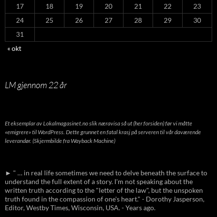
17
18
19
20
21
22
23
24
25
26
27
28
29
30
31
« okt
LM gjennom 22 år
Et eksemplar av Lokalmagasinet.no slik næravisa så ut (her forsiden) før vi måtte
«emigrere» til WordPress. Dette grunnet en fatal krasj på serveren til vår daværende
leverandør. (Skjermbilde fra Wayback Machine)
► " … in real life sometimes we need to delve beneath the surface to
understand the full extent of a story. I'm not speaking about the
written truth according to the "letter of the law", but the unspoken
truth found in the compassion of one's heart." - Dorothy Jasperson,
Editor, Westby Times, Wisconsin, USA. - Years ago.