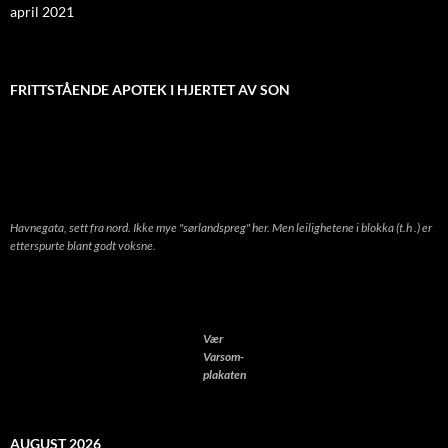
april 2021
FRITTSTÅENDE APOTEK I HJERTET AV SON
Havnegata, sett fra nord. Ikke mye "sørlandspreg" her. Men leilighetene i blokka (t.h .) er
etterspurte blant godt voksne.
Vær
Varsom-
plakaten
AUGUST 2026