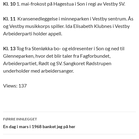
Kl. 10
1. mai-frokost på Hagestua i Son i regi av Vestby SV.
Kl. 11
Kransenedleggelse i minneparken i Vestby sentrum. Ås
og Vestby musikkorps spiller. Ida Elisabeth Klubnes i Vestby
Arbeiderparti holder appell.
Kl. 13
Tog fra Stenløkka bo- og eldresenter i Son og ned til
Glenneparken, hvor det blir taler fra Fagforbundet,
Arbeiderpartiet, Rødt og SV. Sangkoret Rødstrupen
underholder med arbeidersanger.
Views: 137
Innleggsnavigering
FØRRE INNLEGGET
En dag i mars i 1968 banket jeg på her