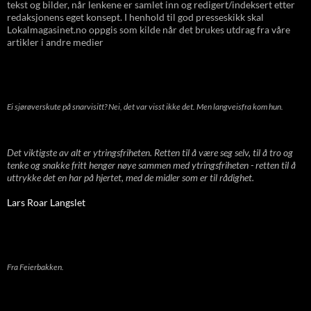
tekst og bilder, når lenkene er samlet inn og redigert/indeksert etter
redaksjonens eget konsept. I henhold til god presseskikk skal
Lokalmagasinet.no oppgis som kilde når det brukes utdrag fra våre
artikler i andre medier
Ei sjørøverskute på snarvisitt? Nei, det var visst ikke det. Men langveisfra kom hun.
Det viktigste av alt er ytringsfriheten. Retten til å være seg selv, til å tro og
tenke og snakke fritt henger nøye sammen med ytringsfriheten - retten til å
uttrykke det en har på hjertet, med de midler som er til rådighet.
Lars Roar Langslet
Fra Feierbakken.