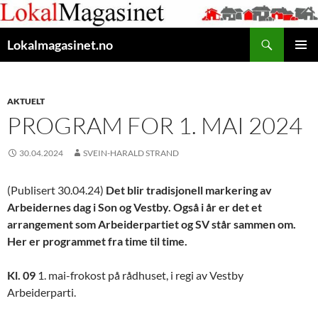
Gå
til
Søk
innhaldet
Lokalmagasinet.no
HOVUD
AKTUELT
PROGRAM FOR 1. MAI 2024
30.04.2024
SVEIN-HARALD STRAND
(Publisert 30.04.24)
Det blir tradisjonell markering av
Arbeidernes dag i Son og Vestby. Også i år er det et
arrangement som Arbeiderpartiet og SV står sammen om.
Her er programmet fra time til time.
Kl. 09
1. mai-frokost på rådhuset, i regi av Vestby
Arbeiderparti.