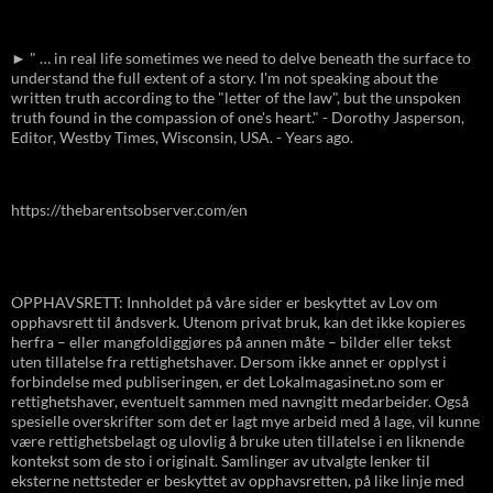
► " … in real life sometimes we need to delve beneath the surface to
understand the full extent of a story. I'm not speaking about the
written truth according to the "letter of the law", but the unspoken
truth found in the compassion of one's heart." - Dorothy Jasperson,
Editor, Westby Times, Wisconsin, USA. - Years ago.
https://thebarentsobserver.com/en
OPPHAVSRETT: Innholdet på våre sider er beskyttet av Lov om
opphavsrett til åndsverk. Utenom privat bruk, kan det ikke kopieres
herfra – eller mangfoldiggjøres på annen måte – bilder eller tekst
uten tillatelse fra rettighetshaver. Dersom ikke annet er opplyst i
forbindelse med publiseringen, er det Lokalmagasinet.no som er
rettighetshaver, eventuelt sammen med navngitt medarbeider. Også
spesielle overskrifter som det er lagt mye arbeid med å lage, vil kunne
være rettighetsbelagt og ulovlig å bruke uten tillatelse i en liknende
kontekst som de sto i originalt. Samlinger av utvalgte lenker til
eksterne nettsteder er beskyttet av opphavsretten, på like linje med