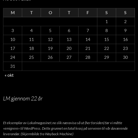
M
T
O
T
F
S
S
1
2
3
4
5
6
7
8
9
10
11
12
13
14
15
16
17
18
19
20
21
22
23
24
25
26
27
28
29
30
31
« okt
LM gjennom 22 år
Et eksemplar av Lokalmagasinet.no slik næravisa så ut (her forsiden) før vi måtte
«emigrere» til WordPress. Dette grunnet en fatal krasj på serveren til vår daværende
leverandør. (Skjermbilde fra Wayback Machine)