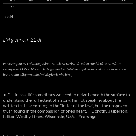
31
« okt
LM gjennom 22 år
Et eksemplar av Lokalmagasinet.no slik næravisa så ut (her forsiden) før vi måtte
«emigrere» til WordPress. Dette grunnet en fatal krasj på serveren til vår daværende
leverandør. (Skjermbilde fra Wayback Machine)
► " … in real life sometimes we need to delve beneath the surface to
understand the full extent of a story. I'm not speaking about the
written truth according to the "letter of the law", but the unspoken
truth found in the compassion of one's heart." - Dorothy Jasperson,
Editor, Westby Times, Wisconsin, USA. - Years ago.