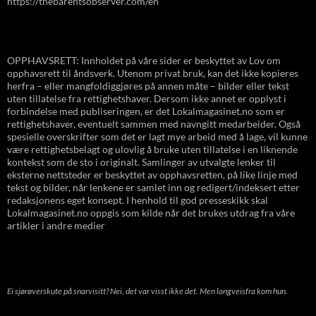
https://thebarentsobserver.com/en
OPPHAVSRETT: Innholdet på våre sider er beskyttet av Lov om
opphavsrett til åndsverk. Utenom privat bruk, kan det ikke kopieres
herfra – eller mangfoldiggjøres på annen måte – bilder eller tekst
uten tillatelse fra rettighetshaver. Dersom ikke annet er opplyst i
forbindelse med publiseringen, er det Lokalmagasinet.no som er
rettighetshaver, eventuelt sammen med navngitt medarbeider. Også
spesielle overskrifter som det er lagt mye arbeid med å lage, vil kunne
være rettighetsbelagt og ulovlig å bruke uten tillatelse i en liknende
kontekst som de sto i originalt. Samlinger av utvalgte lenker til
eksterne nettsteder er beskyttet av opphavsretten, på like linje med
tekst og bilder, når lenkene er samlet inn og redigert/indeksert etter
redaksjonens eget konsept. I henhold til god presseskikk skal
Lokalmagasinet.no oppgis som kilde når det brukes utdrag fra våre
artikler i andre medier
Ei sjørøverskute på snarvisitt? Nei, det var visst ikke det. Men langveisfra kom hun.