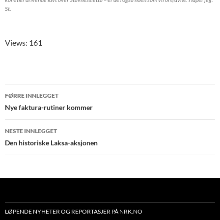
St.
Views: 161
Innleggsnavigering
FØRRE INNLEGGET
Nye faktura-rutiner kommer
NESTE INNLEGGET
Den historiske Laksa-aksjonen
LØPENDE NYHETER OG REPORTASJER PÅ NRK.NO