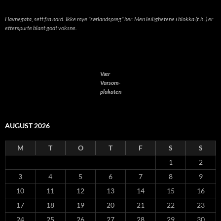
Havnegata, sett fra nord. Ikke mye "sørlandspreg" her. Men leilighetene i blokka (t.h .) er
etterspurte blant godt voksne.
Vær
Varsom-
plakaten
AUGUST 2026
M
T
O
T
F
S
S
1
2
3
4
5
6
7
8
9
10
11
12
13
14
15
16
17
18
19
20
21
22
23
24
25
26
27
28
29
30