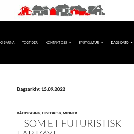
DD BARNA
TOGTIDER
KONTAKT OSS
KYSTKULTUR
DAGS DATO
Dagsarkiv: 15.09.2022
BÅTBYGGING
,
HISTORISK
,
MINNER
– SOM ET FUTURISTISK
FARTØY!