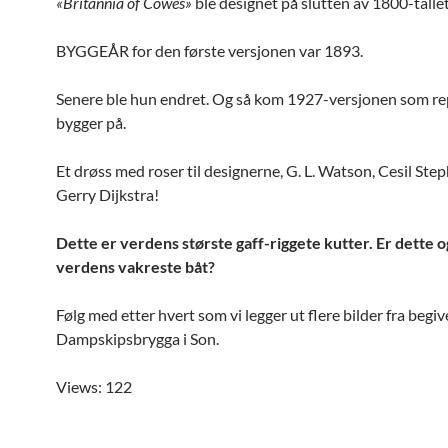
«Britannia of Cowes»
ble designet på slutten av 1800-talle
BYGGEÅR for den første versjonen var 1893.
Senere ble hun endret. Og så kom 1927-versjonen som re
bygger på.
Et drøss med roser til designerne, G. L. Watson, Cesil St
Gerry Dijkstra!
Dette er verdens største gaff-riggete kutter. Er dette o
verdens vakreste båt?
Følg med etter hvert som vi legger ut flere bilder fra beg
Dampskipsbrygga i Son.
Views: 122