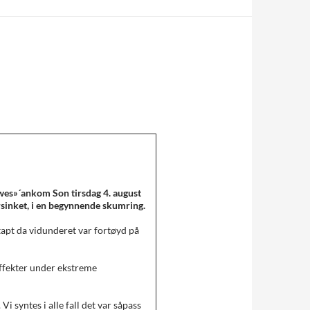
wes»´ankom Son tirsdag 4. august
orsinket, i en begynnende skumring.
pt da vidunderet var fortøyd på
ffekter under ekstreme
Vi syntes i alle fall det var såpass