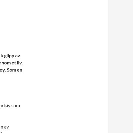
kk glipp av
nom et liv.
rtøy. Som en
 fartøy som
en av