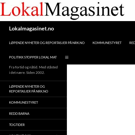
Gå
til
innhaldet
Søk
Lokalmagasinet.no
LØPENDE NYHETER OG REPORTASJER PÅ NRK.NO
KOMMUNESTYRET
RE
POLITIKK STOPPER LOKAL MAT
Fra fortid og nåtid. Med ståsted
i det nære. Siden 2002.
LØPENDE NYHETER OG
REPORTASJER PÅ NRK.NO
KOMMUNESTYRET
REDD BARNA
TOGTIDER