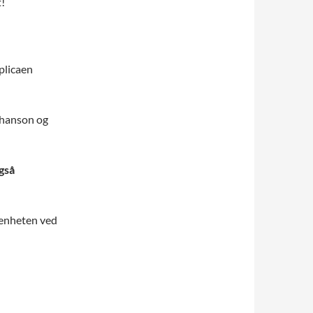
t!
plicaen
ephanson og
gså
ivenheten ved