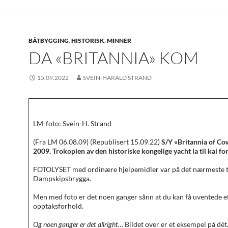
BÅTBYGGING
,
HISTORISK
,
MINNER
DA «BRITANNIA» KOM
15.09.2022
SVEIN-HARALD STRAND
LM-foto: Svein-H. Strand
(Fra LM 06.08.09) (Republisert 15.09.22)
S/Y «Britannia of Co
2009. Trokopien av den historiske kongelige yacht la til kai f
FOTOLYSET med ordinære hjelpemidler var på det nærmeste ta
Dampskipsbrygga.
Men med foto er det noen ganger sånn at du kan få uventede e
opptaksforhold.
Og noen ganger er det allright…
Bildet over er et eksempel på dét. 