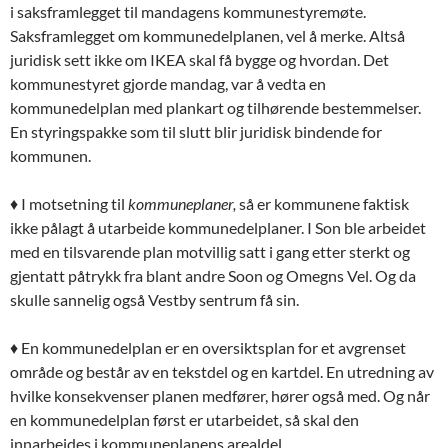
i saksframlegget til mandagens kommunestyremøte.
Saksframlegget om kommunedelplanen, vel å merke. Altså
juridisk sett ikke om IKEA skal få bygge og hvordan. Det
kommunestyret gjorde mandag, var å vedta en
kommunedelplan med plankart og tilhørende bestemmelser.
En styringspakke som til slutt blir juridisk bindende for
kommunen.
♦ I motsetning til
kommuneplaner,
så er kommunene faktisk
ikke pålagt å utarbeide kommunedelplaner. I Son ble arbeidet
med en tilsvarende plan motvillig satt i gang etter sterkt og
gjentatt påtrykk fra blant andre Soon og Omegns Vel. Og da
skulle sannelig også Vestby sentrum få sin.
♦ En kommunedelplan er en oversiktsplan for et avgrenset
område og består av en tekstdel og en kartdel. En utredning av
hvilke konsekvenser planen medfører, hører også med. Og når
en kommunedelplan først er utarbeidet, så skal den
innarbeides i kommuneplanens arealdel.