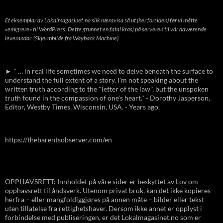
Et eksemplar av Lokalmagasinet.no slik næravisa så ut (her forsiden) før vi måtte
«emigrere» til WordPress. Dette grunnet en fatal krasj på serveren til vår daværende
leverandør. (Skjermbilde fra Wayback Machine)
► " … in real life sometimes we need to delve beneath the surface to
understand the full extent of a story. I'm not speaking about the
written truth according to the "letter of the law", but the unspoken
truth found in the compassion of one's heart." - Dorothy Jasperson,
Editor, Westby Times, Wisconsin, USA. - Years ago.
https://thebarentsobserver.com/en
OPPHAVSRETT: Innholdet på våre sider er beskyttet av Lov om
opphavsrett til åndsverk. Utenom privat bruk, kan det ikke kopieres
herfra – eller mangfoldiggjøres på annen måte – bilder eller tekst
uten tillatelse fra rettighetshaver. Dersom ikke annet er opplyst i
forbindelse med publiseringen, er det Lokalmagasinet.no som er