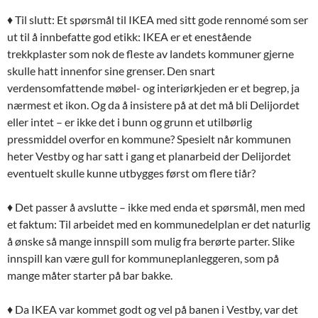
♦ Til slutt: Et spørsmål til IKEA med sitt gode rennomé som ser
ut til å innbefatte god etikk: IKEA er et enestående
trekkplaster som nok de fleste av landets kommuner gjerne
skulle hatt innenfor sine grenser. Den snart
verdensomfattende møbel- og interiørkjeden er et begrep, ja
nærmest et ikon. Og da å insistere på at det må bli Delijordet
eller intet – er ikke det i bunn og grunn et utilbørlig
pressmiddel overfor en kommune? Spesielt når kommunen
heter Vestby og har satt i gang et planarbeid der Delijordet
eventuelt skulle kunne utbygges først om flere tiår?
♦ Det passer å avslutte – ikke med enda et spørsmål, men med
et faktum: Til arbeidet med en kommunedelplan er det naturlig
å ønske så mange innspill som mulig fra berørte parter. Slike
innspill kan være gull for kommuneplanleggeren, som på
mange måter starter på bar bakke.
♦ Da IKEA var kommet godt og vel på banen i Vestby, var det