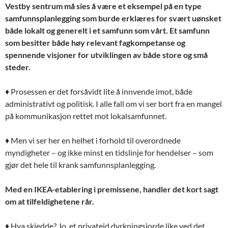
Vestby sentrum må sies å være et eksempel på en type
samfunnsplanlegging som burde erklæres for svært uønsket
både lokalt og generelt i et samfunn som vårt. Et samfunn
som besitter både høy relevant fagkompetanse og
spennende visjoner for utviklingen av både store og små
steder.
♦ Prosessen er det forsåvidt lite å innvende imot, både
administrativt og politisk. I alle fall om vi ser bort fra en mangel
på kommunikasjon rettet mot lokalsamfunnet.
♦ Men vi ser her en helhet i forhold til overordnede
myndigheter – og ikke minst en tidslinje for hendelser – som
gjør det hele til krank samfunnsplanlegging.
Med en IKEA-etablering i premissene, handler det kort sagt
om at tilfeldighetene rår.
♦ Hva skjedde? Jo, et privateid dyrkningsjorde like ved det