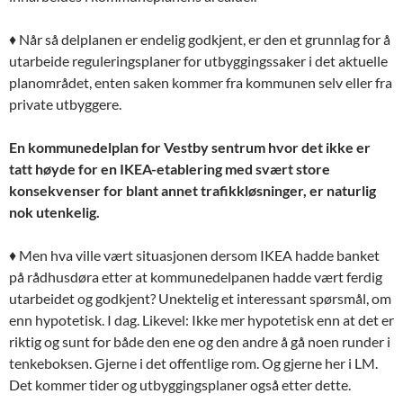
♦ Når så delplanen er endelig godkjent, er den et grunnlag for å
utarbeide reguleringsplaner for utbyggingssaker i det aktuelle
planområdet, enten saken kommer fra kommunen selv eller fra
private utbyggere.
En kommunedelplan for Vestby sentrum hvor det ikke er
tatt høyde for en IKEA-etablering med svært store
konsekvenser for blant annet trafikkløsninger, er naturlig
nok utenkelig.
♦ Men hva ville vært situasjonen dersom IKEA hadde banket
på rådhusdøra etter at kommunedelpanen hadde vært ferdig
utarbeidet og godkjent? Unektelig et interessant spørsmål, om
enn hypotetisk. I dag. Likevel: Ikke mer hypotetisk enn at det er
riktig og sunt for både den ene og den andre å gå noen runder i
tenkeboksen. Gjerne i det offentlige rom. Og gjerne her i LM.
Det kommer tider og utbyggingsplaner også etter dette.