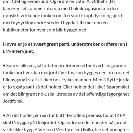
området og Svinesund. Og ordfører John A. Ødbehr (H)
lanserer i et sommerintervju med Lokalmagasinet.no den
oppsiktsvekkende tanken om å erstatte tapt dyrkningsjord
med nydyrking andre steder i bygda. Litt mer enn én
kubikkmeter for hver som blir bygget ned.
Høyre er jo et svært grønt parti, understreker ordføreren i
LM-intervjuet.
♦ Som vi alle vet, så forlater ordføreren etter hvert sin grønne
tanke om hvordan matjord i Vestby kan bygges ned uten at det
blir avgang i statistikken hos Fylkesmannen. Men å flytte jorda
er jo også grønt så det holder. Eller holder det ikke? Spørsmålet
om det blir grønt nok, skal utredes av det offentlige fagorganet
Jordforsk.
♦ At det holder, er i sin tur blitt flertallets premiss for at IKEA
skal få bygge på Delijordet. Og andre steder enn der på jordet
vil de ikke bygge! Verken i Vestby eller i Follo, ble det poengtert