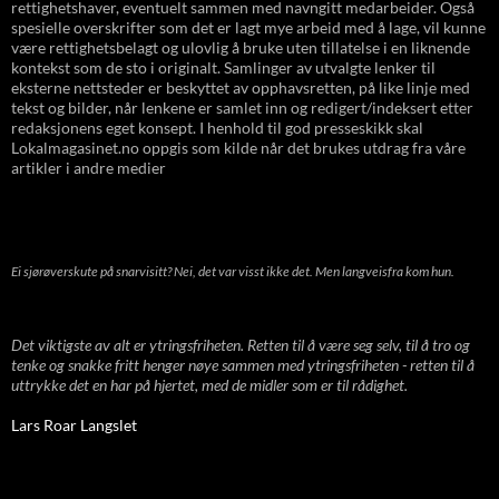
rettighetshaver, eventuelt sammen med navngitt medarbeider. Også
spesielle overskrifter som det er lagt mye arbeid med å lage, vil kunne
være rettighetsbelagt og ulovlig å bruke uten tillatelse i en liknende
kontekst som de sto i originalt. Samlinger av utvalgte lenker til
eksterne nettsteder er beskyttet av opphavsretten, på like linje med
tekst og bilder, når lenkene er samlet inn og redigert/indeksert etter
redaksjonens eget konsept. I henhold til god presseskikk skal
Lokalmagasinet.no oppgis som kilde når det brukes utdrag fra våre
artikler i andre medier
Ei sjørøverskute på snarvisitt? Nei, det var visst ikke det. Men langveisfra kom hun.
Det viktigste av alt er ytringsfriheten. Retten til å være seg selv, til å tro og
tenke og snakke fritt henger nøye sammen med ytringsfriheten - retten til å
uttrykke det en har på hjertet, med de midler som er til rådighet.
Lars Roar Langslet