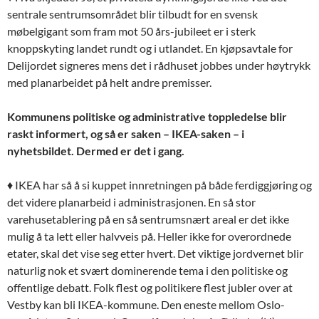
sentrale sentrumsområdet blir tilbudt for en svensk
møbelgigant som fram mot 50 års-jubileet er i sterk
knoppskyting landet rundt og i utlandet. En kjøpsavtale for
Delijordet signeres mens det i rådhuset jobbes under høytrykk
med planarbeidet på helt andre premisser.
Kommunens politiske og administrative toppledelse blir
raskt informert, og så er saken
– IKEA-saken
– i
nyhetsbildet. Dermed er det i gang.
♦ IKEA har så å si kuppet innretningen på både ferdiggjøring og
det videre planarbeid i administrasjonen. En så stor
varehusetablering på en så sentrumsnært areal er det ikke
mulig å ta lett eller halvveis på. Heller ikke for overordnede
etater, skal det vise seg etter hvert. Det viktige jordvernet blir
naturlig nok et svært dominerende tema i den politiske og
offentlige debatt. Folk flest og politikere flest jubler over at
Vestby kan bli IKEA-kommune. Den eneste mellom Oslo-