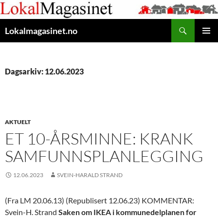
Gå
til
Søk
innhaldet
Lokalmagasinet.no
HOVUD
Dagsarkiv: 12.06.2023
AKTUELT
ET 10-ÅRSMINNE: KRANK
SAMFUNNSPLANLEGGING
12.06.2023
SVEIN-HARALD STRAND
(Fra LM 20.06.13) (Republisert 12.06.23) KOMMENTAR:
Svein-H. Strand
Saken om IKEA i kommunedelplanen for