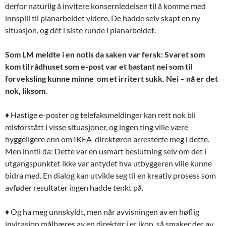
derfor naturlig å invitere konsernledelsen til å komme med
innspill til planarbeidet videre. De hadde selv skapt en ny
situasjon, og dét i siste runde i planarbeidet.
Som LM meldte i en notis da saken var fersk: Svaret som
kom til rådhuset som e-post var et bastant nei som til
forveksling kunne minne om et irritert sukk. Nei – nå er det
nok, liksom.
♦ Hastige e-poster og telefaksmeldinger kan rett nok bli
misforstått i visse situasjoner, og ingen ting ville være
hyggeligere enn om IKEA-direktøren arresterte meg i dette.
Men inntil da: Dette var en usmart beslutning selv om det i
utgangspunktet ikke var antydet hva utbyggeren ville kunne
bidra med. En dialog kan utvikle seg til en kreativ prosess som
avføder resultater ingen hadde tenkt på.
♦ Og ha meg unnskyldt, men når avvisningen av en høflig
invitasjon målbæres av en direktør i et ikon, så smaker det av