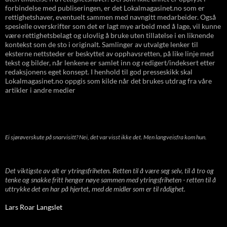
forbindelse med publiseringen, er det Lokalmagasinet.no som er
rettighetshaver, eventuelt sammen med navngitt medarbeider. Også
spesielle overskrifter som det er lagt mye arbeid med å lage, vil kunne
være rettighetsbelagt og ulovlig å bruke uten tillatelse i en liknende
kontekst som de sto i originalt. Samlinger av utvalgte lenker til
eksterne nettsteder er beskyttet av opphavsretten, på like linje med
tekst og bilder, når lenkene er samlet inn og redigert/indeksert etter
redaksjonens eget konsept. I henhold til god presseskikk skal
Lokalmagasinet.no oppgis som kilde når det brukes utdrag fra våre
artikler i andre medier
Ei sjørøverskute på snarvisitt? Nei, det var visst ikke det. Men langveisfra kom hun.
Det viktigste av alt er ytringsfriheten. Retten til å være seg selv, til å tro og
tenke og snakke fritt henger nøye sammen med ytringsfriheten - retten til å
uttrykke det en har på hjertet, med de midler som er til rådighet.
Lars Roar Langslet