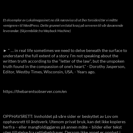
Et eksemplar av Lokalmagasinet.no slik næravisa så ut (her forsiden) før vi måtte
«emigrere» til WordPress. Dette grunnet en fatal krasj på serveren til vår daværende
leverandør. (Skjermbilde fra Wayback Machine)
► " … in real life sometimes we need to delve beneath the surface to
understand the full extent of a story. I'm not speaking about the
written truth according to the "letter of the law", but the unspoken
truth found in the compassion of one's heart." - Dorothy Jasperson,
Editor, Westby Times, Wisconsin, USA. - Years ago.
https://thebarentsobserver.com/en
OPPHAVSRETT: Innholdet på våre sider er beskyttet av Lov om
opphavsrett til åndsverk. Utenom privat bruk, kan det ikke kopieres
herfra – eller mangfoldiggjøres på annen måte – bilder eller tekst
uten tillatelse fra rettighetshaver. Dersom ikke annet er opplyst i