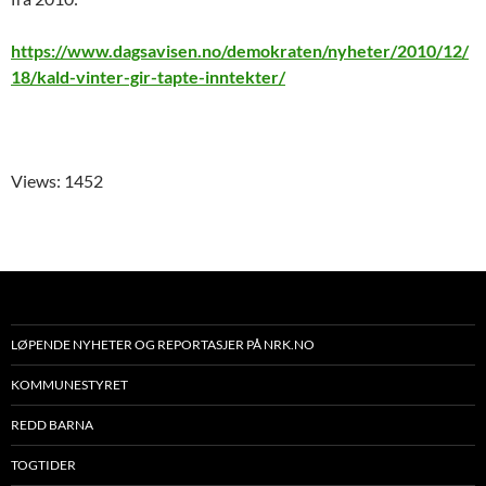
https://www.dagsavisen.no/demokraten/nyheter/2010/12/
18/kald-vinter-gir-tapte-inntekter/
Views: 1452
LØPENDE NYHETER OG REPORTASJER PÅ NRK.NO
KOMMUNESTYRET
REDD BARNA
TOGTIDER