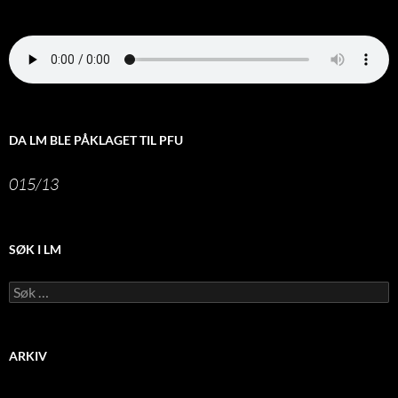
DA LM BLE PÅKLAGET TIL PFU
015/13
SØK I LM
Leit
etter:
ARKIV