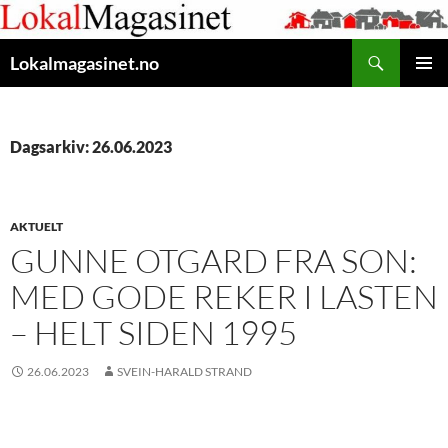
Gå
til
Søk
innhaldet
Lokalmagasinet.no
HOVUD
Dagsarkiv: 26.06.2023
AKTUELT
GUNNE OTGARD FRA SON:
MED GODE REKER I LASTEN
– HELT SIDEN 1995
26.06.2023
SVEIN-HARALD STRAND