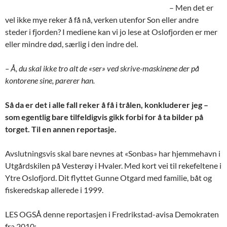
– Men det er
vel ikke mye reker å få nå, verken utenfor Son eller andre
steder i fjorden? I mediene kan vi jo lese at Oslofjorden er mer
eller mindre død, særlig i den indre del.
– Å, du skal ikke tro alt de «ser» ved skrive-maskinene der på
kontorene sine, parerer han.
Så da er det i alle fall reker å få i trålen, konkluderer jeg –
som egentlig bare tilfeldigvis gikk forbi for å ta bilder på
torget. Til en annen reportasje.
Avslutningsvis skal bare nevnes at «Sonbas» har hjemmehavn i
Utgårdskilen på Vesterøy i Hvaler. Med kort vei til rekefeltene i
Ytre Oslofjord. Dit flyttet Gunne Otgard med familie, båt og
fiskeredskap allerede i 1999.
LES OGSÅ denne reportasjen i Fredrikstad-avisa Demokraten
fra 2010: