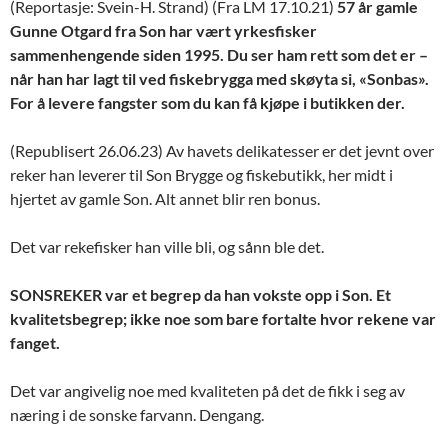
(Reportasje: Svein-H. Strand) (Fra LM 17.10.21)
57 år gamle
Gunne Otgard fra Son har vært yrkesfisker
sammenhengende siden 1995. Du ser ham rett som det er –
når han har lagt til ved fiskebrygga med skøyta si, «Sonbas».
For å levere fangster som du kan få kjøpe i butikken der.
(Republisert 26.06.23) Av havets delikatesser er det jevnt over
reker han leverer til Son Brygge og fiskebutikk, her midt i
hjertet av gamle Son. Alt annet blir ren bonus.
Det var rekefisker han ville bli, og sånn ble det.
SONSREKER var et begrep da han vokste opp i Son. Et
kvalitetsbegrep; ikke noe som bare fortalte hvor rekene var
fanget.
Det var angivelig noe med kvaliteten på det de fikk i seg av
næring i de sonske farvann. Dengang.