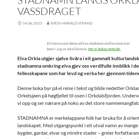
VASSDRAGET
14.06.2023
SVEIN-HARALD STRAND
Eit interessant døme på kva stadnamn mellom anna kan
bære i seg av lokal historie.
Her er bokas nettside.
Elva Orkla utgjer sjølve livåra i eit gammalt kulturlands
stadnamna omkring elva gjev oss verdifulle innblikk i de
fellesskapane som har levd og verka her gjennom tiden
Denne boka byr på ei reise i tekst og bilde nedetter Orklad
Orkelsjøen på høgfjellet til osen i Orkdalsfjorden. Under
vi opp og ser nærare på noko av det store namnemangfald
STADNAMNA er merkelappane folk har bruka for å oriente
landskapet. Med utgangspunkt i eit utval namn av mange 
bygder, gardar, elvar og mindre stader – greier forfattara