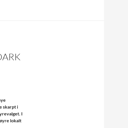
DARK
nye
 skarpt i
revalget. I
øyre lokalt