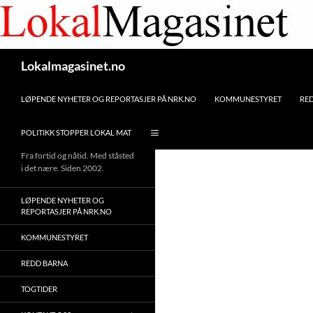
Gå
til
innhaldet
Søk
Lokalmagasinet.no
LØPENDE NYHETER OG REPORTASJER PÅ NRK.NO
KOMMUNESTYRET
RE
POLITIKK STOPPER LOKAL MAT
Fra fortid og nåtid. Med ståsted
i det nære. Siden 2002.
LØPENDE NYHETER OG
REPORTASJER PÅ NRK.NO
KOMMUNESTYRET
REDD BARNA
TOGTIDER