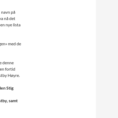
i navn på
va nå det
en nye lista
ogen» med de
re denne
en fortid
stby Høyre.
len Stig
stby, samt