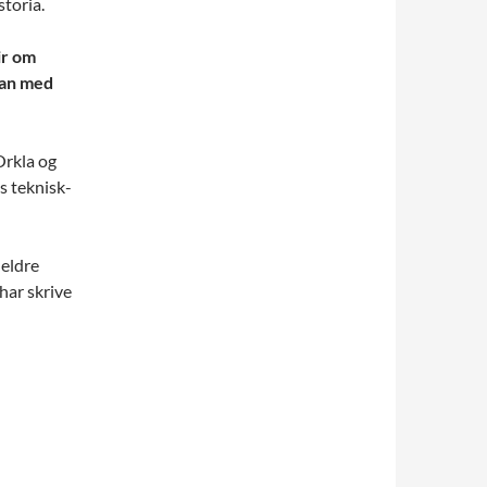
toria.
ir om
man med
rkla og
s teknisk-
 eldre
har skrive