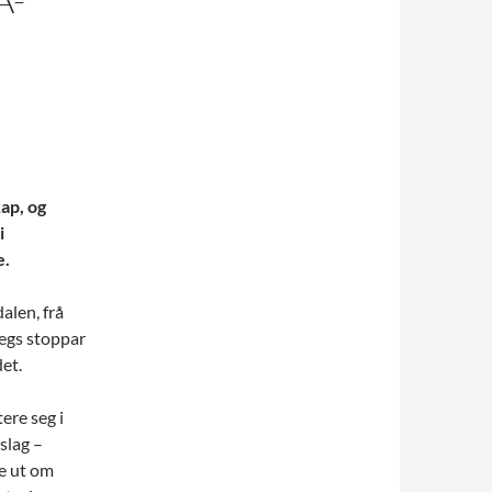
kap, og
i
e.
alen, frå
vegs stoppar
et.
re seg i
slag –
ne ut om