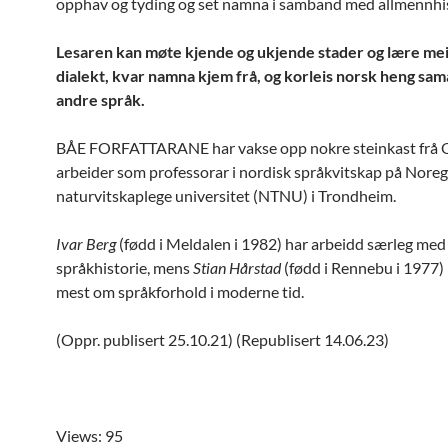
opphav og tyding og set namna i samband med allmennhis
Lesaren kan møte kjende og ukjende stader og lære me
dialekt, kvar namna kjem frå, og korleis norsk heng sa
andre språk.
BÅE FORFATTARANE har vakse opp nokre steinkast frå O
arbeider som professorar i nordisk språkvitskap på Noreg
naturvitskaplege universitet (NTNU) i Trondheim.
Ivar Berg
(fødd i Meldalen i 1982) har arbeidd særleg med
språkhistorie, mens
Stian Hårstad
(fødd i Rennebu i 1977) 
mest om språkforhold i moderne tid.
(Oppr. publisert 25.10.21) (Republisert 14.06.23)
Views: 95