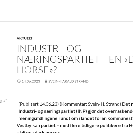
AKTUELT
INDUSTRI- OG
NÆRINGSPARTIET – EN «
HORSE»?
14.06.2023
SVEIN-HARALD STRAND
eg ta?
(Publisert 14.06.23) (Kommentar: Svein-H. Strand)
Det 
Industri- og næringspartiet (INP) gjør det overraskende
meningsmålingene rundt om i landet foran kommunesty
Vestby kan partiet – med flere tidligere politikere fra H
– bli en «dark horse».