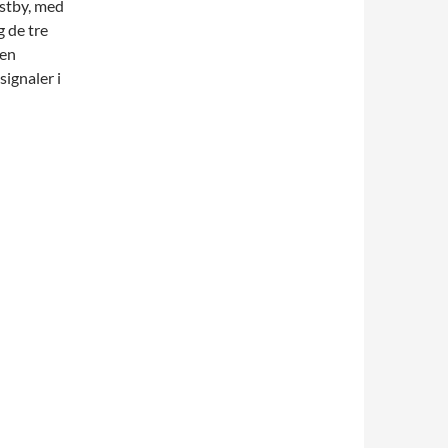
estby, med
g de tre
«en
signaler i