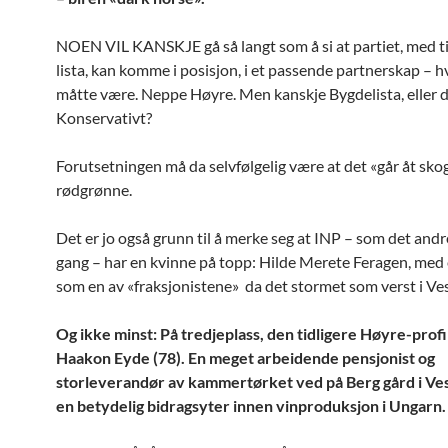
NOEN VIL KANSKJE gå så langt som å si at partiet, med t
lista, kan komme i posisjon, i et passende partnerskap – h
måtte være. Neppe Høyre. Men kanskje Bygdelista, eller d
Konservativt?
Forutsetningen må da selvfølgelig være at det «går åt sk
rødgrønne.
Det er jo også grunn til å merke seg at INP – som det and
gang – har en kvinne på topp: Hilde Merete Feragen, med 
som en av «fraksjonistene» da det stormet som verst i Ve
Og ikke minst: På tredjeplass, den tidligere Høyre-profi
Haakon Eyde (78). En meget arbeidende pensjonist og
storleverandør av kammertørket ved på Berg gård i Ve
en betydelig bidragsyter innen vinproduksjon i Ungarn.