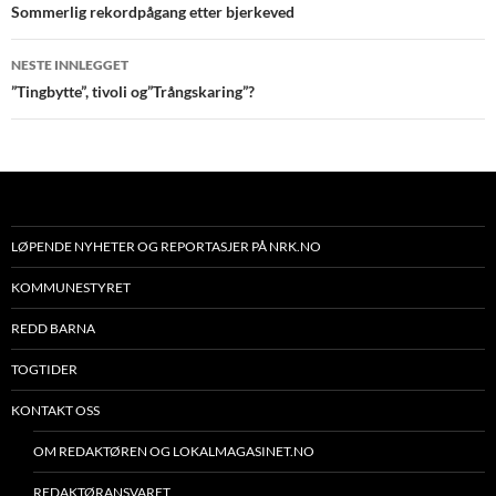
Sommerlig rekordpågang etter bjerkeved
NESTE INNLEGGET
”Tingbytte”, tivoli og”Trångskaring”?
LØPENDE NYHETER OG REPORTASJER PÅ NRK.NO
KOMMUNESTYRET
REDD BARNA
TOGTIDER
KONTAKT OSS
OM REDAKTØREN OG LOKALMAGASINET.NO
REDAKTØRANSVARET