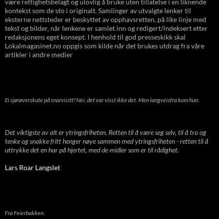
være rettighetsbelagt og ulovlig å bruke uten tillatelse i en liknende
kontekst som de sto i originalt. Samlinger av utvalgte lenker til
eksterne nettsteder er beskyttet av opphavsretten, på like linje med
tekst og bilder, når lenkene er samlet inn og redigert/indeksert etter
redaksjonens eget konsept. I henhold til god presseskikk skal
Lokalmagasinet.no oppgis som kilde når det brukes utdrag fra våre
artikler i andre medier
Ei sjørøverskute på snarvisitt? Nei, det var visst ikke det. Men langveisfra kom hun.
Det viktigste av alt er ytringsfriheten. Retten til å være seg selv, til å tro og
tenke og snakke fritt henger nøye sammen med ytringsfriheten - retten til å
uttrykke det en har på hjertet, med de midler som er til rådighet.
Lars Roar Langslet
Fra Feierbakken.