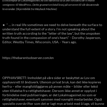
Et eksemplar av Lokalmagasinet.no slik næravisa så ut (her forsiden) før vi måtte
«emigrere» til WordPress. Dette grunnet en fatal krasj på serveren til vår daværende
leverandør. (Skjermbilde fra Wayback Machine)
► " … in real life sometimes we need to delve beneath the surface to
understand the full extent of a story. I'm not speaking about the
written truth according to the "letter of the law", but the unspoken
truth found in the compassion of one's heart." - Dorothy Jasperson,
Editor, Westby Times, Wisconsin, USA. - Years ago.
https://thebarentsobserver.com/en
OPPHAVSRETT: Innholdet på våre sider er beskyttet av Lov om
opphavsrett til åndsverk. Utenom privat bruk, kan det ikke kopieres
herfra – eller mangfoldiggjøres på annen måte – bilder eller tekst
uten tillatelse fra rettighetshaver. Dersom ikke annet er opplyst i
forbindelse med publiseringen, er det Lokalmagasinet.no som er
rettighetshaver, eventuelt sammen med navngitt medarbeider. Også
spesielle overskrifter som det er lagt mye arbeid med å lage, vil kunne