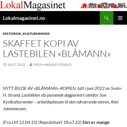
Gå
til
Søk
innhaldet
Lokalmagasinet.no
HOVUD
HISTORISK
,
KULTURMINNER
SKAFFET KOPI AV
LASTEBILEN «BLÅMANN»
18.07.2022
SVEIN-HARALD STRAND
NYTT BILDE AV «BLÅMANN»-KOPIEN, tatt i juni 2022 av Svein-
H. Strand. Lastebilen sto passende dagparkert utenfor Son
Kystkultursenter – arbeidsplassen til den nåværende eieren, Alex
Johannessen.
(Fra LM 12.04.15) (Republisert 18.o7.22)
Det er mange