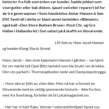
historier fra folk som enten var kunder, hadde jobbet som
visergutter eller bak disken, sjauet ved eller reparert bil for
de tre generasjoner i Sons handelshus Aimar Hansen & Søn
Eftf. Sentralt i dette er blant annet lastebilen «Blåmann»,
også kalt «Den Store Bukken Bruse». Knut Chr. og Gro
Hallan i Hallanderiet i Son satset på å skaffe en tilsvarende.
LM-foto av Hans Jacob Hansen
og hunden Klang: Sturla Strand
Hans Jacob – den siste kjøpmann Hansen i gården – var kjent
for sin mørke blå Opel Blitz lastebil som ble brukt i en årrekke.
Den sto parkert i Thornesjøboden nede ved Dampskipsbrygga.
– Hvor den er blitt av, vites ikke. Men nå har vi funnet en
tilsvarende med en veldig spennende historie – ikke fra Son,
men fra Svartskog, forteller de til Lokalmagasinet.no.
– Her har vi hatt flaks. Venner i veteranbilmiljøet tipset oss