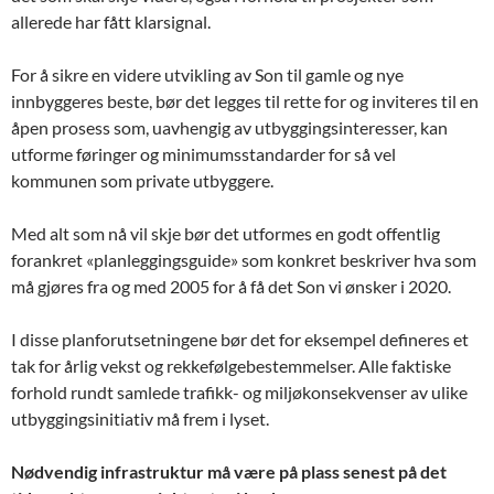
allerede har fått klarsignal.
For å sikre en videre utvikling av Son til gamle og nye
innbyggeres beste, bør det legges til rette for og inviteres til en
åpen prosess som, uavhengig av utbyggingsinteresser, kan
utforme føringer og minimumsstandarder for så vel
kommunen som private utbyggere.
Med alt som nå vil skje bør det utformes en godt offentlig
forankret «planleggingsguide» som konkret beskriver hva som
må gjøres fra og med 2005 for å få det Son vi ønsker i 2020.
I disse planforutsetningene bør det for eksempel defineres et
tak for årlig vekst og rekkefølgebestemmelser. Alle faktiske
forhold rundt samlede trafikk- og miljøkonsekvenser av ulike
utbyggingsinitiativ må frem i lyset.
Nødvendig infrastruktur må være på plass senest på det