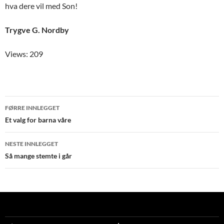
hva dere vil med Son!
Trygve G. Nordby
Views: 209
Innleggsnavigering
FØRRE INNLEGGET
Et valg for barna våre
NESTE INNLEGGET
Så mange stemte i går