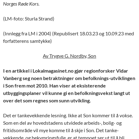
Norges Røde Kors.
(LM-foto: Sturla Strand)
(Innlegg fra LM i 2004) (Republisert 18.03.23 og 10.09.23 med
forfatterens samtykke)
Av Trygve G. Nordby, Son
I en artikkel i Lokalmagasinet.no gjør regionforsker Vidar
Vanberg seg noen betraktninger om befolknings-utviklingen
i Son frem mot 2010. Han viser at eksisterende
utbyggingsplaner vil kunne gi en befolkningsvekst langt ut
over det som regnes som sunn utvikling.
Det er tankevekkende lesning. Ikke at Son kommer til å vokse.
Som en del av hovedstadens utvidede arbeids-, bolig- og
fritidsområde vil mye komme til å skje i Son. Det tanke-
vekkende, og bekymringsfulle, er at tempoet ser ut til å bli