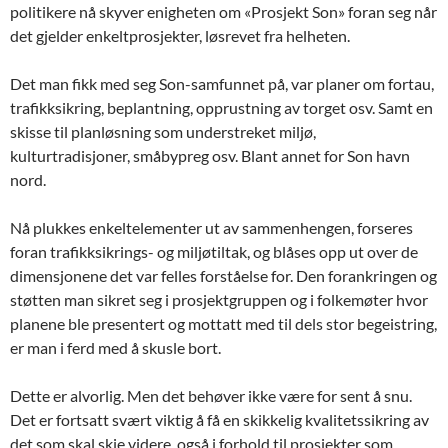
politikere nå skyver enigheten om «Prosjekt Son» foran seg når
det gjelder enkeltprosjekter, løsrevet fra helheten.
Det man fikk med seg Son-samfunnet på, var planer om fortau,
trafikksikring, beplantning, opprustning av torget osv. Samt en
skisse til planløsning som understreket miljø,
kulturtradisjoner, småbypreg osv. Blant annet for Son havn
nord.
Nå plukkes enkeltelementer ut av sammenhengen, forseres
foran trafikksikrings- og miljøtiltak, og blåses opp ut over de
dimensjonene det var felles forståelse for. Den forankringen og
støtten man sikret seg i prosjektgruppen og i folkemøter hvor
planene ble presentert og mottatt med til dels stor begeistring,
er man i ferd med å skusle bort.
Dette er alvorlig. Men det behøver ikke være for sent å snu.
Det er fortsatt svært viktig å få en skikkelig kvalitetssikring av
det som skal skje videre, også i forhold til prosjekter som