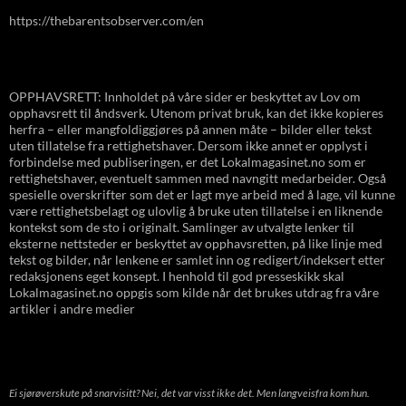
https://thebarentsobserver.com/en
OPPHAVSRETT: Innholdet på våre sider er beskyttet av Lov om
opphavsrett til åndsverk. Utenom privat bruk, kan det ikke kopieres
herfra – eller mangfoldiggjøres på annen måte – bilder eller tekst
uten tillatelse fra rettighetshaver. Dersom ikke annet er opplyst i
forbindelse med publiseringen, er det Lokalmagasinet.no som er
rettighetshaver, eventuelt sammen med navngitt medarbeider. Også
spesielle overskrifter som det er lagt mye arbeid med å lage, vil kunne
være rettighetsbelagt og ulovlig å bruke uten tillatelse i en liknende
kontekst som de sto i originalt. Samlinger av utvalgte lenker til
eksterne nettsteder er beskyttet av opphavsretten, på like linje med
tekst og bilder, når lenkene er samlet inn og redigert/indeksert etter
redaksjonens eget konsept. I henhold til god presseskikk skal
Lokalmagasinet.no oppgis som kilde når det brukes utdrag fra våre
artikler i andre medier
Ei sjørøverskute på snarvisitt? Nei, det var visst ikke det. Men langveisfra kom hun.