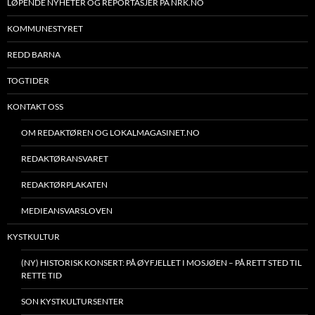
LØPENDE NYHETER OG REPORTASJER PÅ NRK.NO
KOMMUNESTYRET
REDD BARNA
TOGTIDER
KONTAKT OSS
OM REDAKTØREN OG LOKALMAGASINET.NO
REDAKTØRANSVARET
REDAKTØRPLAKATEN
MEDIEANSVARSLOVEN
KYSTKULTUR
(NY) HISTORISK KONSERT: PÅ ØYFJELLET I MOSJØEN – PÅ RETT STED TIL
RETTE TID
SON KYSTKULTURSENTER