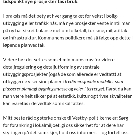
tidspunkt nye prosjekter tas i bruk.
I praksis må det bety at hver gang taket for vekst i bolig-
utbygging eller trafikk nås, må nye prosjekter vente inntil man
på ny har sikret balanse mellom folketall, turisme, miljøtiltak
og infrastruktur. Kommunens politikere må så følge opp dette i
løpende planvedtak.
Videre bør det settes som et minimumskrav for videre
detaljregulering og detaljutforming av sentrale
utbyggingsprosjekter (også de som allerede er vedtatt) at
utbyggerne viser sine planer i
tredimensjonale modeller som
plasserer planlagt bygningsmasse og veier i terrenget
. Først da kan
man være helt sikker på at estetikk, kultur og trivselskvaliteter
kan ivaretas i de vedtak som skal fattes.
Mitt beste råd og sterke ønske til Vestby-politikerne er: Sørg
for forankring i lokalmiljøet, gi oss sikkerhet for at dere har
styringen på det som skjer, hold oss informert – og fortell oss