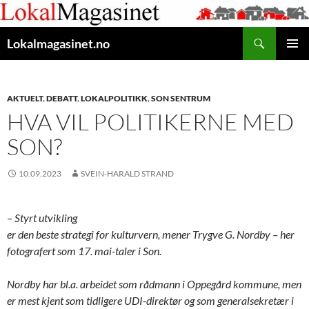
Gå
til
Søk
innhaldet
Lokalmagasinet.no
HOVUD
AKTUELT
,
DEBATT
,
LOKALPOLITIKK
,
SON SENTRUM
HVA VIL POLITIKERNE MED
SON?
10.09.2023
SVEIN-HARALD STRAND
– Styrt utvikling
er den beste strategi for kulturvern, mener Trygve G. Nordby – her
fotografert som 17. mai-taler i Son.
Nordby har bl.a. arbeidet som rådmann i Oppegård kommune, men
er mest kjent som tidligere UDI-direktør og som generalsekretær i