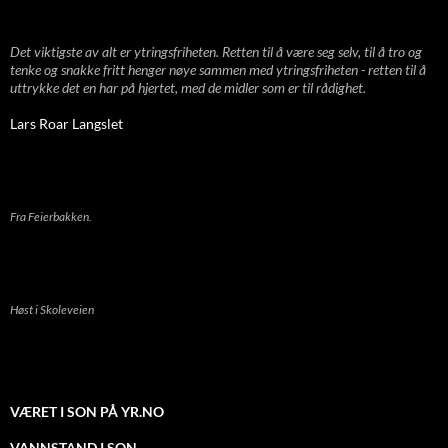
Det viktigste av alt er ytringsfriheten. Retten til å være seg selv, til å tro og
tenke og snakke fritt henger nøye sammen med ytringsfriheten - retten til å
uttrykke det en har på hjertet, med de midler som er til rådighet.
Lars Roar Langslet
Fra Feierbakken.
Høst i Skoleveien
VÆRET I SON PÅ YR.NO
VANNSTAND I SON