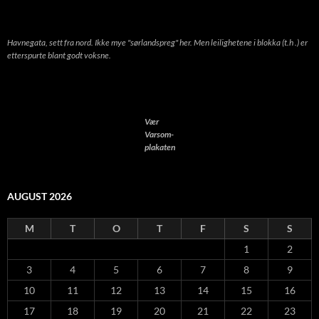
Havnegata, sett fra nord. Ikke mye "sørlandspreg" her. Men leilighetene i blokka (t.h .) er
etterspurte blant godt voksne.
Vær
Varsom-
plakaten
AUGUST 2026
M
T
O
T
F
S
S
1
2
3
4
5
6
7
8
9
10
11
12
13
14
15
16
17
18
19
20
21
22
23