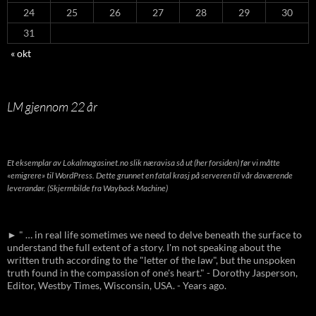
24
25
26
27
28
29
30
31
« okt
LM gjennom 22 år
Et eksemplar av Lokalmagasinet.no slik næravisa så ut (her forsiden) før vi måtte
«emigrere» til WordPress. Dette grunnet en fatal krasj på serveren til vår daværende
leverandør. (Skjermbilde fra Wayback Machine)
► " … in real life sometimes we need to delve beneath the surface to
understand the full extent of a story. I'm not speaking about the
written truth according to the "letter of the law", but the unspoken
truth found in the compassion of one's heart." - Dorothy Jasperson,
Editor, Westby Times, Wisconsin, USA. - Years ago.