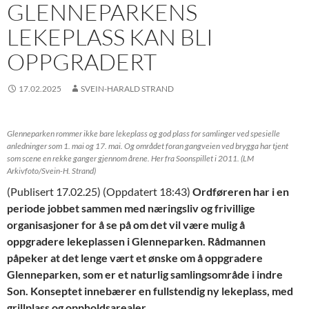
GLENNEPARKENS
LEKEPLASS KAN BLI
OPPGRADERT
17.02.2025
SVEIN-HARALD STRAND
Glenneparken rommer ikke bare lekeplass og god plass for samlinger ved spesielle
anledninger som 1. mai og 17. mai. Og området foran gangveien ved brygga har tjent
som scene en rekke ganger gjennom årene. Her fra Soonspillet i 2011.
(LM
Arkivfoto/Svein-H. Strand)
(Publisert 17.02.25) (Oppdatert 18:43)
Ordføreren har i en
periode jobbet sammen med næringsliv og frivillige
organisasjoner for å se på om det vil være mulig å
oppgradere lekeplassen i Glenneparken. Rådmannen
påpeker at det lenge vært et ønske om å oppgradere
Glenneparken, som er et naturlig samlingsområde i indre
Son. Konseptet innebærer en fullstendig ny lekeplass, med
grillplass og oppholdsarealer.