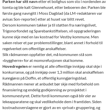
Parken har sitt navn
etter et bolighus som sto i nordenden av
tomta og ble kalt Glennehuset, etter beboeren der. Parken ble
første gang navngitt i Moss Dagblad (da LM-redaktøren var
avisas Son-reporter) etter at huset var blitt revet.
Dersom kommunen takker ja til støtten fra næringslivet,
Trigonorfondet og Sparebankstiftelsen, vil oppgraderingen
kunne skje med en lav kostnad for Vestby kommune. Men
saken reiser et par problemstillinger, blant annet i forhold til
regelverket om offentlige anskaffelser.
Slik rådmannen oppfatter det, må kommunen stå som
«byggherre» for at momsrefusjonen skal komme.
Hovedregelen
er nemlig at alle offentlige innkjøp skal skje i
konkurranse, og på innkjøp over 1,3 million skal anskaffelsen
kunngjøres
på Doffin, et offentlig kunngjøringsblad.
Rådmannen mener at anbudet bør skje med forbehold om
finansiering og endelig godkjenning av prosjektet i
kommunestyret. Dette fordi kommunen også blir
eier
av
lekeapparatene og skal vedlikeholde dem i framtiden. Siden
kostnadsoverslagene er gjort av en «privat» gruppering, og