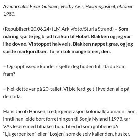
Av journalist Einar Galaaen, Vestby Avis, Høstmagasinet, oktober
1983.
(Republisert 20,06.24) (LM Arkivfoto/Sturla Strand)
– Som
niåring kjørte jeg brød fra Son til Hobøl. Blakken og jeg var
like dovne. Vi stoppet halvveis. Blakken nappet gras, og jeg
spiste markjordbær. Turen tok mange timer, den.
– Og opphissede kunder skjelte deg huden full, da du kom
fram?
– Nei, dette var på 20-tallet. Vi ble ferdige til kvelden alle på
den tida.
Hans Jacob Hansen, tredje generasjon kolonialkjøpmann i Son,
inntil han leide bort forretningen til Sonja Nyland i 1973, tar
VAs lesere med tilbake i tida. Til ei tid som gubbene på
“Ljugerbenken,” eller “Losjen” som de selv kaller den, husker.