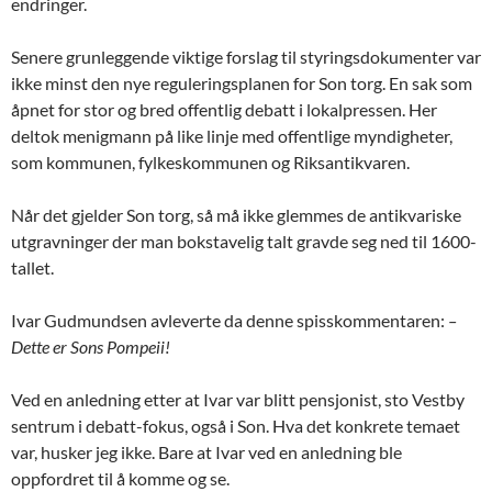
endringer.
Senere grunleggende viktige forslag til styringsdokumenter var
ikke minst den nye reguleringsplanen for Son torg. En sak som
åpnet for stor og bred offentlig debatt i lokalpressen. Her
deltok menigmann på like linje med offentlige myndigheter,
som kommunen, fylkeskommunen og Riksantikvaren.
Når det gjelder Son torg, så må ikke glemmes de antikvariske
utgravninger der man bokstavelig talt gravde seg ned til 1600-
tallet.
Ivar Gudmundsen avleverte da denne spisskommentaren:
–
Dette er Sons Pompeii!
Ved en anledning etter at Ivar var blitt pensjonist, sto Vestby
sentrum i debatt-fokus, også i Son. Hva det konkrete temaet
var, husker jeg ikke. Bare at Ivar ved en anledning ble
oppfordret til å komme og se.