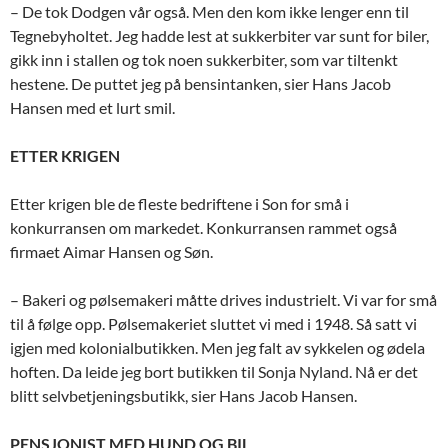
– De tok Dodgen vår også. Men den kom ikke lenger enn til
Tegnebyholtet. Jeg hadde lest at sukkerbiter var sunt for biler,
gikk inn i stallen og tok noen sukkerbiter, som var tiltenkt
hestene. De puttet jeg på bensintanken, sier Hans Jacob
Hansen med et lurt smil.
ETTER KRIGEN
Etter krigen ble de fleste bedriftene i Son for små i
konkurransen om markedet. Konkurransen rammet også
firmaet Aimar Hansen og Søn.
– Bakeri og pølsemakeri måtte drives industrielt. Vi var for små
til å følge opp. Pølsemakeriet sluttet vi med i 1948. Så satt vi
igjen med kolonialbutikken. Men jeg falt av sykkelen og ødela
hoften. Da leide jeg bort butikken til Sonja Nyland. Nå er det
blitt selvbetjeningsbutikk, sier Hans Jacob Hansen.
PENSJONIST MED HUND OG BIL