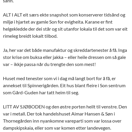
sånn.
ALT I ALT eit særs ekte snapshot som konserverer tidsånd og
miljø i hjartet av gamle Son for evigheita.
Karane er fint
helgekledde der dei står og sit utanfor lokala til det som var eit
rimeleg breidt lokalt tilbod.
Ja, her var det både manufaktur og skreddartenester å få. Inga
stor krise om buksa eller jakka – eller heile dressen om så gale
var – ikkje passa når du trengte den som mest!
Huset med tenester som vi i dag må langt bort for å få, er
annekset til Spinnerigården. Eit hus blant fleire i Son sentrum
som Gård-Guden har tatt heim til seg.
LITT AV SJØBODEN og den østre porten heilt til venstre. Den
var i metall. Der tok handelshuset Aimar Hansen & Søn i
Thornegården inn nyankomne vareparti som var lossa over
dampskipskaia, eller som var komen etter landevegen.