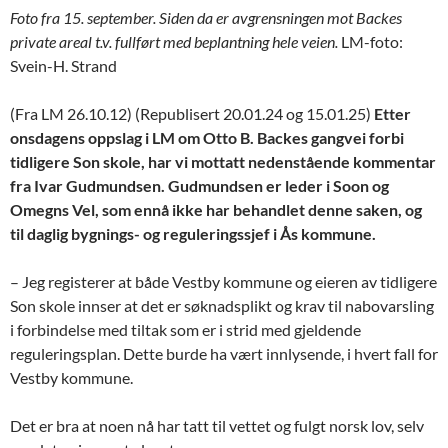
Foto fra 15. september. Siden da er avgrensningen mot Backes
private areal t.v. fullført med beplantning hele veien.
LM-foto:
Svein-H. Strand
(Fra LM 26.10.12) (Republisert 20.01.24 og 15.01.25)
Etter
onsdagens oppslag i LM om Otto B. Backes gangvei forbi
tidligere Son skole, har vi mottatt nedenstående kommentar
fra Ivar Gudmundsen. Gudmundsen er leder i Soon og
Omegns Vel, som ennå ikke har behandlet denne saken, og
til daglig bygnings- og reguleringssjef i Ås kommune.
– Jeg registerer at både Vestby kommune og eieren av tidligere
Son skole innser at det er søknadsplikt og krav til nabovarsling
i forbindelse med tiltak som er i strid med gjeldende
reguleringsplan. Dette burde ha vært innlysende, i hvert fall for
Vestby kommune.
Det er bra at noen nå har tatt til vettet og fulgt norsk lov, selv