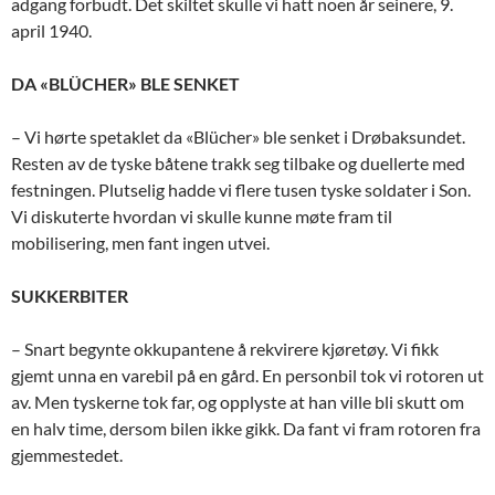
adgang forbudt. Det skiltet skulle vi hatt noen år seinere, 9.
april 1940.
DA «BLÜCHER» BLE SENKET
– Vi hørte spetaklet da «Blücher» ble senket i Drøbaksundet.
Resten av de tyske båtene trakk seg tilbake og duellerte med
festningen. Plutselig hadde vi flere tusen tyske soldater i Son.
Vi diskuterte hvordan vi skulle kunne møte fram til
mobilisering, men fant ingen utvei.
SUKKERBITER
– Snart begynte okkupantene å rekvirere kjøretøy. Vi fikk
gjemt unna en varebil på en gård. En personbil tok vi rotoren ut
av. Men tyskerne tok far, og opplyste at han ville bli skutt om
en halv time, dersom bilen ikke gikk. Da fant vi fram rotoren fra
gjemmestedet.