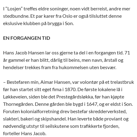
I “Losjen” treffes eldre soninger, noen vidt berreist, andre mer
stedbundne. Et par karer fra Oslo er også tilsluttet denne
ekslusive klubben på brygga i Son.
EN FORGANGEN TID
Hans Jacob Hansen lar oss gjerne ta del i en forgangen tid. 71
år gammel er han blitt, dårlig til beins, men navn, årstall og
hendelser trekkes fram fra hukommelsen uten besvær.
– Bestefaren min, Aimar Hansen, var volontør på et trelastbruk
før han startet sitt eget fima i 1870. De første lokalene lå i
Løkkeveien, siden ble det Prestegårdsløkka, før han kjøpte
Thornegården. Denne gården ble bygd i 1647, og er eldst i Son.
Foruten kolonialforretning drev bestefar skredderverksted,
slakteri, bakeri og skipshandel. Han leverte både proviant og
nødvendig utstyr til seilskutene som trafikkerte fjorden,
forteller Hans Jacob.