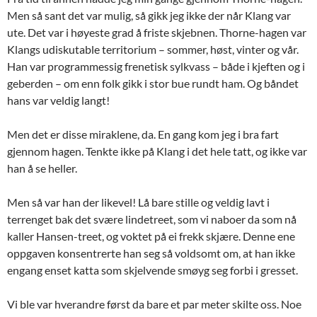
Men så sant det var mulig, så gikk jeg ikke der når Klang var
ute. Det var i høyeste grad å friste skjebnen. Thorne-hagen var
Klangs udiskutable territorium – sommer, høst, vinter og vår.
Han var programmessig frenetisk sylkvass – både i kjeften og i
geberden – om enn folk gikk i stor bue rundt ham. Og båndet
hans var veldig langt!
Men det er disse miraklene, da. En gang kom jeg i bra fart
gjennom hagen. Tenkte ikke på Klang i det hele tatt, og ikke var
han å se heller.
Men så var han der likevel! Lå bare stille og veldig lavt i
terrenget bak det svære lindetreet, som vi naboer da som nå
kaller Hansen-treet, og voktet på ei frekk skjære. Denne ene
oppgaven konsentrerte han seg så voldsomt om, at han ikke
engang enset katta som skjelvende smøyg seg forbi i gresset.
Vi ble var hverandre først da bare et par meter skilte oss. Noe