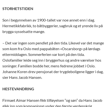
STORHETSTIDEN
Son i begynnelsen av 1900-tallet var noe annet enn i dag.
Hermetikkfabrikk, to båtbyggerier, sagbruk og et yrende liv på
brygga sysselsatte mange.
– Det var ingen som pendlet på den tida. Likevel var det mange
som kom fra Oslo med pappabåten «Oscarsborg» på lørdags
ettermiddagen. Sommerferien var kort på den tida.
Oslofamilier leide seg inn i bryggerhus og andre værelser hos
soninger. Familien bodde her, mens fedrene jobbet i Oslo.
Johanne Koren drev pensjonat der trygdeboligene ligger i dag,
sier Hans Jacob Hansen.
HESTEVANDRING
Firmaet Aimar Hansen fikk tilføyelsen “og søn” da Hans Jacob
gikk inn som kompanjong under den første verdenskrig.