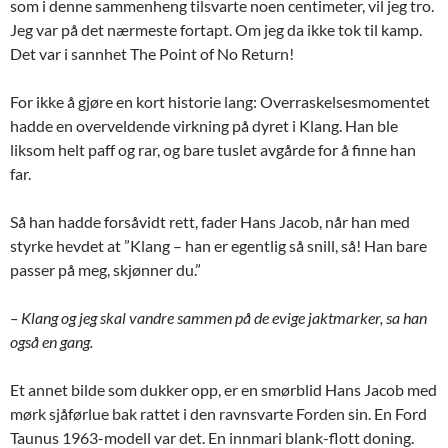
som i denne sammenheng tilsvarte noen centimeter, vil jeg tro.
Jeg var på det nærmeste fortapt. Om jeg da ikke tok til kamp.
Det var i sannhet The Point of No Return!
For ikke å gjøre en kort historie lang: Overraskelsesmomentet
hadde en overveldende virkning på dyret i Klang. Han ble
liksom helt paff og rar, og bare tuslet avgårde for å finne han
far.
Så han hadde forsåvidt rett, fader Hans Jacob, når han med
styrke hevdet at ”Klang – han er egentlig så snill, så! Han bare
passer på meg, skjønner du.”
– Klang og jeg skal vandre sammen på de evige jaktmarker, sa han
også en gang.
Et annet bilde som dukker opp, er en smørblid Hans Jacob med
mørk sjåførlue bak rattet i den ravnsvarte Forden sin. En Ford
Taunus 1963-modell var det. En innmari blank-flott doning.