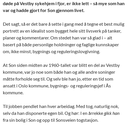
døde på Vestby sykehjem i fjor, er ikke lett – så mye som han
var og hadde gjort for Son gjennom livet.
Det sagt, så er det bare å sette i gang med å tegne et best mulig
portrett av en idealist som bygget hele sitt livsverk på tanker,
planer og kommentarer. Om stedet han var så glad i – alt
basert på både personlige holdninger og faglige kunnskaper
om, ikke minst, bygnings og reguleringslovgivning.
At Son siden midten av 1960-tallet var blitt en del av Vestby
kommune, var jo noe som både han og alle andre soninger
måtte forholde seg til. Og selv ble han jo, etter en tid som
ansatt i Oslo kommune, bygnings- og reguleringsjef i Ås
kommune.
Til jobben pendlet han hver arbeidag. Med tog, naturlig nok,
selv da han disponerte egen bil. Og hør: I en årrekke
gikk han
fra sin bolig i Son og opp til Sonsveien togstasjon.