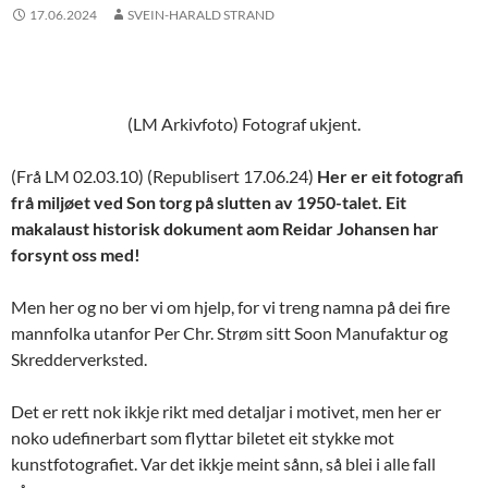
17.06.2024
SVEIN-HARALD STRAND
(LM Arkivfoto) Fotograf ukjent.
(Frå LM 02.03.10) (Republisert 17.06.24)
Her er eit fotografi
frå miljøet ved Son torg på slutten av 1950-talet. Eit
makalaust historisk dokument aom Reidar Johansen har
forsynt oss med!
Men her og no ber vi om hjelp, for vi treng namna på dei fire
mannfolka utanfor Per Chr. Strøm sitt Soon Manufaktur og
Skredderverksted.
Det er rett nok ikkje rikt med detaljar i motivet, men her er
noko udefinerbart som flyttar biletet eit stykke mot
kunstfotografiet. Var det ikkje meint sånn, så blei i alle fall