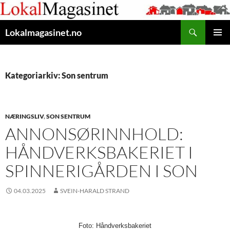
Gå
til
Søk
innhaldet
Lokalmagasinet.no
HOVUD
Kategoriarkiv: Son sentrum
NÆRINGSLIV
,
SON SENTRUM
ANNONSØRINNHOLD:
HÅNDVERKSBAKERIET I
SPINNERIGÅRDEN I SON
04.03.2025
SVEIN-HARALD STRAND
Foto: Håndverksbakeriet