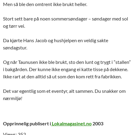
Men så ble den omtrent ikke brukt heller.
Stort sett bare på noen sommersøndager – søndager med sol
og tørr vei.
Da kjørte Hans Jacob og hushjelpen en veldig sakte
søndagstur.
Og når Taunusen ikke ble brukt, sto den lunt og trygt i ”stallen”
i bakgården. Der kunne ikke engang ei katte tisse på dekkene.
Ikke rart at den alltid så ut som den kom rett fra fabrikken.
Det var egentlig som et eventyr, alt sammen. Du snakker om
nærmiljø!
Opprinnelig publisert i
Lokalmagasinet.no
2003
Views: 352