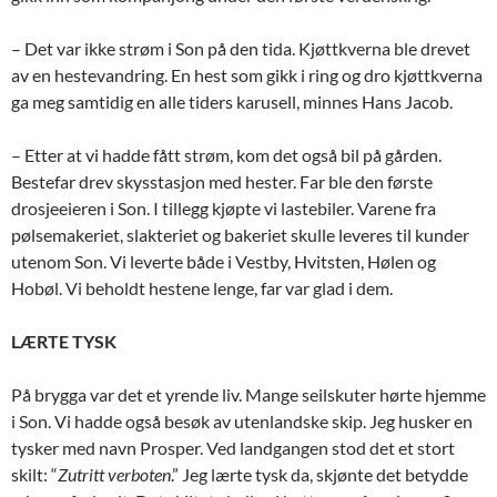
– Det var ikke strøm i Son på den tida. Kjøttkverna ble drevet
av en hestevandring. En hest som gikk i ring og dro kjøttkverna
ga meg samtidig en alle tiders karusell, minnes Hans Jacob.
– Etter at vi hadde fått strøm, kom det også bil på gården.
Bestefar drev skysstasjon med hester. Far ble den første
drosjeeieren i Son. I tillegg kjøpte vi lastebiler. Varene fra
pølsemakeriet, slakteriet og bakeriet skulle leveres til kunder
utenom Son. Vi leverte både i Vestby, Hvitsten, Hølen og
Hobøl. Vi beholdt hestene lenge, far var glad i dem.
LÆRTE TYSK
På brygga var det et yrende liv. Mange seilskuter hørte hjemme
i Son. Vi hadde også besøk av utenlandske skip. Jeg husker en
tysker med navn Prosper. Ved landgangen stod det et stort
skilt: “
Zutritt verboten
.” Jeg lærte tysk da, skjønte det betydde