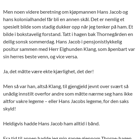
Men noen videre beretning om kjøpmannen Hans Jacob og
hans kolonialhandel får bli en annen skål. Det er nemlig et
spesielt bilde som stadig dukker opp når jeg tenker på ham. Et
bilde i bokstavelig forstand. Tatt i hagen bak Thornegården en
deilig sonsk sommerdag. Hans Jacob i pensjonistlykkelig
positur sammen med Herr Elghunden Klang, som åpenbart var
sin herres beste venn, og vice versa.
Ja, det måtte være ekte kjærlighet, det der!
Men så var han, altså Klang, til gjengjeld jevnt over svært så
unådig innstilt overfor andre som måtte nærme seg hans ikke
altfor vakre legeme – eller Hans Jacobs legeme, for den saks
skyld!
Heldigvis hadde Hans Jacob ham alltid i bånd.
Fra tid til annen hadde jeg min gange gjennom Thorne-hagen.