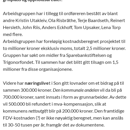
Arbeidsgruppen har i tillegg til ordføreren bestått av blant
andre Kristin Utakleiv, Ola Risbråthe, Terje Baardseth, Reinert
Hersleth, John Riis, Anders Eckhoff, Tom Upsaker, Lena Torp
med flere.
Arbeidsgruppen har foreløpig kostnadsberegnet prosjektet til
to millioner kroner eksklusiv moms, totalt 2,5 millioner kroner.
Gruppen har søkt om midler fra Sparebankstiftelsen og
Trigonorfondet. Til sammen har det blitt gitt tilsagn om 1,5
millioner fra disse organisasjonene.
Videre har
næringslive
t i Son gitt lovnader om et bidrag på til
sammen 300.000 kroner.
Den kommunale andelen
vil da bli på
700.000 kroner, samt innsats i form av grunnarbeider. Av dette
vil 500.000 bli refundert i mva-kompensasjon, slik at
kommunens
nettoutgift
blir på 200.000 kroner. Den framtidige
FDV-kostnaden (?) er ikke nøyaktig beregnet, men kan anslås
til 30-50 tusen per år, framgår det av dokumentene.