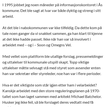
I 1995 jobbet jeg noen måneder på informasjonskontoret i Ås
kommune. Det ble sagt at Ivar var både dyktig og streng i sitt
arbeid.
At det ble i nabokommunen var kke tilfeldig. Da dette kom på
tale noen ganger da vi snakket sammen, ga han klart til kjenne
at det ikke hadde passet. Ikke når han var så involvert i
arbeidet med – og i – Soon og Omegns Vel.
Med vellet som plattform ble utallige forslag, pressemeldinger
og uttalelser til kommunale utspill skapt. Topp viktige
uttalelser måtte selvsagt stå med styret som avsender enten
han var sekretær eller styreleder, noe han var i flere perioder.
Hva er det viktigste som står igjen etter ham i velarbeidet?
Kanskje arbeidet med den store reguleringsplanen på 1970-
tallet som han laget sammen med arkitekt Michael Batchelor.
Husker jeg ikke feil, så ble forslaget deres vedtatt med få