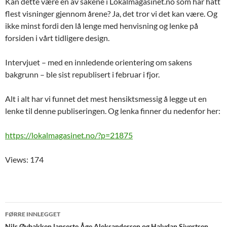
Kan dette være en av sakene i Lokalmagasinet.no som har hatt
flest visninger gjennom årene? Ja, det tror vi det kan være. Og
ikke minst fordi den lå lenge med henvisning og lenke på
forsiden i vårt tidligere design.
Intervjuet – med en innledende orientering om sakens
bakgrunn – ble sist republisert i februar i fjor.
Alt i alt har vi funnet det mest hensiktsmessig å legge ut en
lenke til denne publiseringen. Og lenka finner du nedenfor her:
https://lokalmagasinet.no/?p=21875
Views: 174
Innleggsnavigering
FØRRE INNLEGGET
Nils Øybakken lanserte Åge Aleksandersen og Halvdan Sivertsen