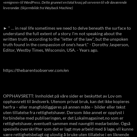
«emigrere» til WordPress. Dette grunnet en fatal krasj på serveren til vår daværende
leverandør. (Skjermbilde fra Wayback Machine)
► " … in real life sometimes we need to delve beneath the surface to
understand the full extent of a story. I'm not speaking about the
written truth according to the "letter of the law", but the unspoken
truth found in the compassion of one's heart." - Dorothy Jasperson,
Editor, Westby Times, Wisconsin, USA. - Years ago.
https://thebarentsobserver.com/en
OPPHAVSRETT: Innholdet på våre sider er beskyttet av Lov om
opphavsrett til åndsverk. Utenom privat bruk, kan det ikke kopieres
herfra – eller mangfoldiggjøres på annen måte – bilder eller tekst
uten tillatelse fra rettighetshaver. Dersom ikke annet er opplyst i
forbindelse med publiseringen, er det Lokalmagasinet.no som er
rettighetshaver, eventuelt sammen med navngitt medarbeider. Også
spesielle overskrifter som det er lagt mye arbeid med å lage, vil kunne
være rettighetsbelagt og ulovlig å bruke uten tillatelse i en liknende