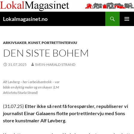
Gå
til
Søk
innhaldet
Lokalmagasinet.no
HOVUD
ARKIVSAKER
,
KUNST
,
PORTRETTINTERVJU
DEN SISTE BOHEM
31.07.2025
SVEIN-HARALD STRAND
Alf Løvberg – her i arbeidsantrekk – var
både en dyktig maler og en skøyer. (LM
Arkivfoto/Sturla Strand)
(31.07.25)
Etter ikke så rent få forespørsler, republiserer vi
journalist Einar Galaaens flotte portrettintervju med Sons
store kunstmaler Alf Løvberg.