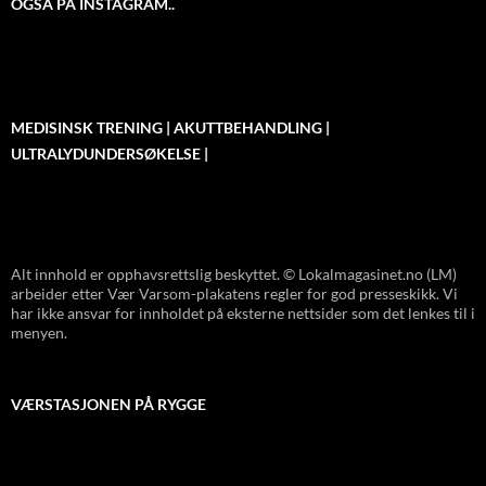
OGSÅ PÅ INSTAGRAM..
MEDISINSK TRENING | AKUTTBEHANDLING |
ULTRALYDUNDERSØKELSE |
Alt innhold er opphavsrettslig beskyttet. © Lokalmagasinet.no (LM)
arbeider etter Vær Varsom-plakatens regler for god presseskikk. Vi
har ikke ansvar for innholdet på eksterne nettsider som det lenkes til i
menyen.
VÆRSTASJONEN PÅ RYGGE