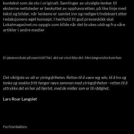
kontekst som de sto i originalt. Samlinger av utvalgte lenker til
eksterne nettsteder er beskyttet av opphavsretten, på like linje med
tekst og bilder, når lenkene er samlet inn og redigert/indeksert etter
redaksjonens eget konsept. I henhold til god presseskikk skal
Lokalmagasinet.no oppgis som kilde når det brukes utdrag fra våre
artikler i andre medier
Ei sjørøverskute på snarvisitt? Nei, det var visst ikke det. Men langveisfra kom hun.
Det viktigste av alt er ytringsfriheten. Retten til å være seg selv, til å tro og
tenke og snakke fritt henger nøye sammen med ytringsfriheten - retten til å
uttrykke det en har på hjertet, med de midler som er til rådighet.
Lars Roar Langslet
Fra Feierbakken.