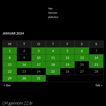
Vær
Varsom-
plakaten
JANUAR 2024
M
T
O
T
F
S
S
1
2
3
4
5
6
7
8
9
10
11
12
13
14
15
16
17
18
19
20
21
22
23
24
25
26
27
28
29
30
31
« des
feb »
LM gjennom 22 år