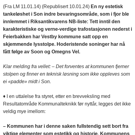
(Fra LM 11.01.14) (Republisert 10.01.24)
En ny estetisk
tankeløshet i Son indre bevaringsområde, som i fjor ble
innlemmet i Riksantikvarens NB-liste: Tett inntil den
karakteristiske og verne-verdige trafostasjonen nederst i
Feierbakken har Vestby kommune satt opp en
skjemmende lysstolpe. Hoderistende soninger har nå
fått følge av Soon og Omegns Vel.
Klar melding fra vellet:
–
Det forventes at kommunen fjerner
stolpen og finner en teknisk løsning som ikke oppleves som
ei «padde» midt i Son.
♦ I en uttalelse fra styret, etter en brevveksling med
Resultatområde Kommunalteknikk før nyttår, legges det ikke
veldig mye imellom:
–
Kommunen har i denne saken fullstendig sett bort fra
viktige elementer som estetikk og historie. Kommunens