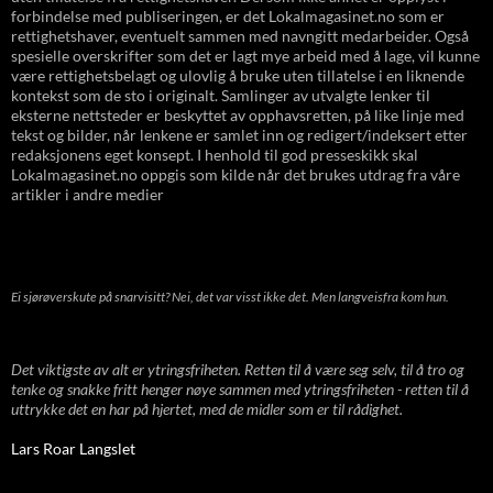
forbindelse med publiseringen, er det Lokalmagasinet.no som er
rettighetshaver, eventuelt sammen med navngitt medarbeider. Også
spesielle overskrifter som det er lagt mye arbeid med å lage, vil kunne
være rettighetsbelagt og ulovlig å bruke uten tillatelse i en liknende
kontekst som de sto i originalt. Samlinger av utvalgte lenker til
eksterne nettsteder er beskyttet av opphavsretten, på like linje med
tekst og bilder, når lenkene er samlet inn og redigert/indeksert etter
redaksjonens eget konsept. I henhold til god presseskikk skal
Lokalmagasinet.no oppgis som kilde når det brukes utdrag fra våre
artikler i andre medier
Ei sjørøverskute på snarvisitt? Nei, det var visst ikke det. Men langveisfra kom hun.
Det viktigste av alt er ytringsfriheten. Retten til å være seg selv, til å tro og
tenke og snakke fritt henger nøye sammen med ytringsfriheten - retten til å
uttrykke det en har på hjertet, med de midler som er til rådighet.
Lars Roar Langslet