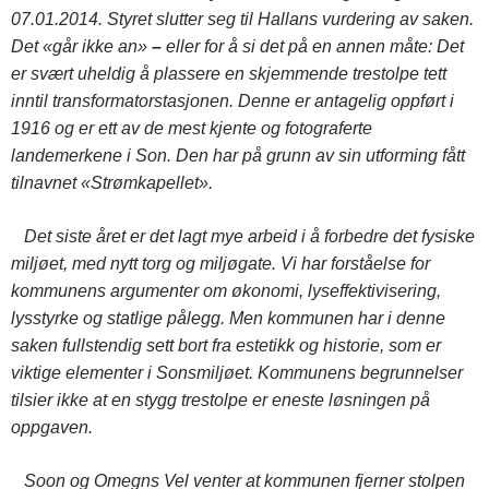
07.01.2014. Styret slutter seg til Hallans vurdering av saken.
Det «går ikke an»
–
eller for å si det på en annen måte: Det
er svært uheldig å plassere en skjemmende trestolpe tett
inntil transformatorstasjonen. Denne er antagelig oppført i
1916 og er ett av de mest kjente og fotograferte
landemerkene i Son. Den har på grunn av sin utforming fått
tilnavnet «Strømkapellet».
Det siste året er det lagt mye arbeid i å forbedre det fysiske
miljøet, med nytt torg og miljøgate. Vi har forståelse for
kommunens argumenter om økonomi, lyseffektivisering,
lysstyrke og statlige pålegg. Men kommunen har i denne
saken fullstendig sett bort fra estetikk og historie, som er
viktige elementer i Sonsmiljøet. Kommunens begrunnelser
tilsier ikke at en stygg trestolpe er eneste løsningen på
oppgaven.
Soon og Omegns Vel venter at kommunen fjerner stolpen