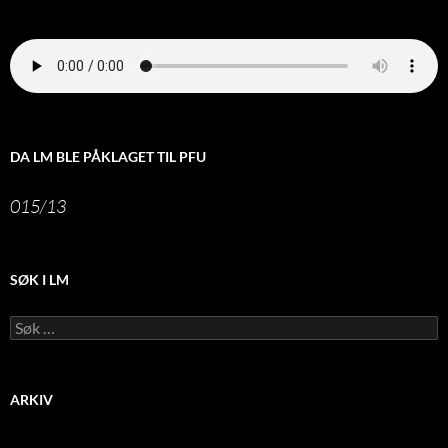
DA LM BLE PÅKLAGET TIL PFU
015/13
SØK I LM
Leit
etter:
ARKIV