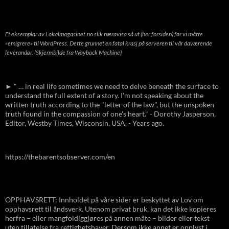
Et eksemplar av Lokalmagasinet.no slik næravisa så ut (her forsiden) før vi måtte
«emigrere» til WordPress. Dette grunnet en fatal krasj på serveren til vår daværende
leverandør. (Skjermbilde fra Wayback Machine)
► " … in real life sometimes we need to delve beneath the surface to
understand the full extent of a story. I'm not speaking about the
written truth according to the "letter of the law", but the unspoken
truth found in the compassion of one's heart." - Dorothy Jasperson,
Editor, Westby Times, Wisconsin, USA. - Years ago.
https://thebarentsobserver.com/en
OPPHAVSRETT: Innholdet på våre sider er beskyttet av Lov om
opphavsrett til åndsverk. Utenom privat bruk, kan det ikke kopieres
herfra – eller mangfoldiggjøres på annen måte – bilder eller tekst
uten tillatelse fra rettighetshaver. Dersom ikke annet er opplyst i