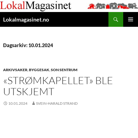
Gå
til
Søk
innhaldet
Lokalmagasinet.no
HOVUD
Dagsarkiv: 10.01.2024
ARKIVSAKER
,
BYGGESAK
,
SON SENTRUM
«STRØMKAPELLET» BLE
UTSKJEMT
10.01.2024
SVEIN-HARALD STRAND