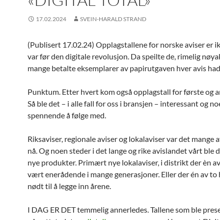
17.02.2024
SVEIN-HARALD STRAND
(Publisert 17.02.24) Opplagstallene for norske aviser er i
var før den digitale revolusjon. Da speilte de, rimelig nøya
mange betalte eksemplarer av papirutgaven hver avis hadd
Punktum. Etter hvert kom også opplagstall for første og a
Så ble det – i alle fall for oss i bransjen – interessant og 
spennende å følge med.
Riksaviser, regionale aviser og lokalaviser var det mange 
nå. Og noen steder i det lange og rike avislandet vårt ble d
nye produkter. Primært nye lokalaviser, i distrikt der èn a
vært enerådende i mange generasjoner. Eller der én av to
nødt til å legge inn årene.
I DAG ER DET temmelig annerledes. Tallene som ble presen