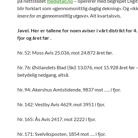
på nettstedet
medietall.no
– opererer med begrepet Digita
blir forklart som «gjennomsnittlig daglig dekning». Og
«ikk
lesere for en gjennomsnittlig utgave».
Alt kvartalsvis.
Javel. Her er tallene for noen aviser i vårt distrikt for 4.
fjor og året før .
Nr. 52: Moss Avis 25.036, mot 24.872 året før.
Nr. 76: Østlandets Blad (Ski) 13.076, mot 15.928 året før 
betydelig nedgang, altså.
Nr, 94: Akershus Amtstidende, 9837 mot ….. i fjor.
Nr. 142: Vestby Avis 4629, mot 3951 i fjor.
Nr. 165: Ås Avis 2417, mot 2222 i fjor.
Nr. 171: Svelviksposten, 1854 mot …. i fjor.