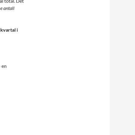
l total. Det
e antall
 kvartal i
– en