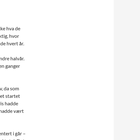
kke hva de
ktig, hvor
e hvert år.
ndre halvår.
noen ganger
av, da som
et startet
vis hadde
 hadde vært
tert i går –