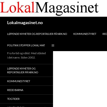
Gå
til
innhaldet
Søk
Lokalmagasinet.no
LØPENDE NYHETER OG REPORTASJER PÅ NRK.NO
KOMMUNESTYRET
RE
POLITIKK STOPPER LOKAL MAT
Fra fortid og nåtid. Med ståsted
i det nære. Siden 2002.
LØPENDE NYHETER OG
REPORTASJER PÅ NRK.NO
KOMMUNESTYRET
REDD BARNA
TOGTIDER