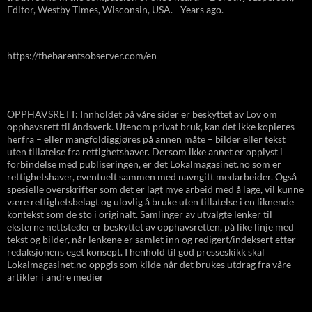
Editor, Westby Times, Wisconsin, USA. - Years ago.
https://thebarentsobserver.com/en
OPPHAVSRETT: Innholdet på våre sider er beskyttet av Lov om
opphavsrett til åndsverk. Utenom privat bruk, kan det ikke kopieres
herfra – eller mangfoldiggjøres på annen måte – bilder eller tekst
uten tillatelse fra rettighetshaver. Dersom ikke annet er opplyst i
forbindelse med publiseringen, er det Lokalmagasinet.no som er
rettighetshaver, eventuelt sammen med navngitt medarbeider. Også
spesielle overskrifter som det er lagt mye arbeid med å lage, vil kunne
være rettighetsbelagt og ulovlig å bruke uten tillatelse i en liknende
kontekst som de sto i originalt. Samlinger av utvalgte lenker til
eksterne nettsteder er beskyttet av opphavsretten, på like linje med
tekst og bilder, når lenkene er samlet inn og redigert/indeksert etter
redaksjonens eget konsept. I henhold til god presseskikk skal
Lokalmagasinet.no oppgis som kilde når det brukes utdrag fra våre
artikler i andre medier