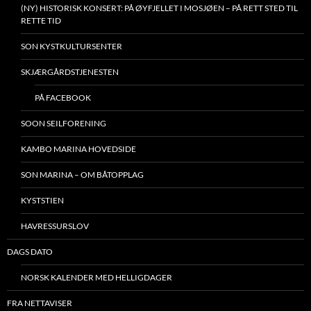
(NY) HISTORISK KONSERT: PÅ ØYFJELLET I MOSJØEN – PÅ RETT STED TIL
RETTE TID
SON KYSTKULTURSENTER
SKJÆRGÅRDSTJENESTEN
PÅ FACEBOOK
SOON SEILFORENING
KAMBO MARINA HOVEDSIDE
SON MARINA – OM BÅTOPPLAG
KYSTSTIEN
HAVRESSURSLOV
DAGS DATO
NORSK KALENDER MED HELLIGDAGER
FRA NETTAVISER