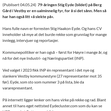
(Publisert 04.05.24)
79-åringen Stig Eyde (bildet) på Berg
Gård i Vestby er en ualminnelig fyr, for å si det sånn. Men så
har han også litt «å slekte på».
Hans fulle navn er forresten Stig Haakon Eyde. Og hans CV
inneholder så mye at det burde rekke som grunnlag for mange
innlegg, intervjuer og reportasjer.
Kommunepolitiker er han også – først for Høyre i mange år, og
nå for det nye Industri- og Næringspartiet (INP).
Ved valget i 2023 fikk INP én representant i det nye og
slankere Vestby kommunestyre (27 representanter mot 35
før). Eyde, som sto som nummer 3 på lista, ble da
vararepresentant.
På internett ligger lenker om hans virke på rekke og rad. Blant
annet til hans eget nettsted Eydecluster.com som du kan se