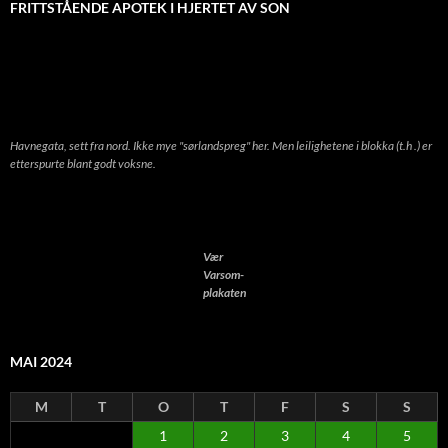
FRITTSTÅENDE APOTEK I HJERTET AV SON
Havnegata, sett fra nord. Ikke mye "sørlandspreg" her. Men leilighetene i blokka (t.h .) er
etterspurte blant godt voksne.
Vær
Varsom-
plakaten
MAI 2024
M
T
O
T
F
S
S
1
2
3
4
5