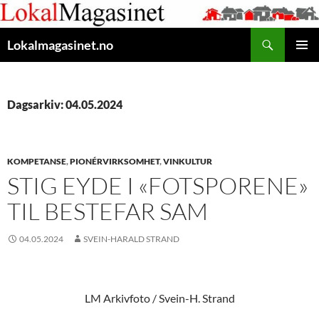
Gå
til
Søk
innhaldet
Lokalmagasinet.no
HOVUD
Dagsarkiv: 04.05.2024
KOMPETANSE
,
PIONÉRVIRKSOMHET
,
VINKULTUR
STIG EYDE I «FOTSPORENE»
TIL BESTEFAR SAM
04.05.2024
SVEIN-HARALD STRAND
LM Arkivfoto / Svein-H. Strand