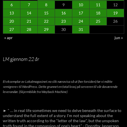
6
7
8
9
10
11
12
13
14
15
16
17
18
19
20
21
22
23
24
25
26
27
28
29
30
31
« apr
jun »
LM gjennom 22 år
Et eksemplar av Lokalmagasinet.no slik næravisa så ut (her forsiden) før vi måtte
«emigrere» til WordPress. Dette grunnet en fatal krasj på serveren til vår daværende
leverandør. (Skjermbilde fra Wayback Machine)
► " … in real life sometimes we need to delve beneath the surface to
understand the full extent of a story. I'm not speaking about the
written truth according to the "letter of the law", but the unspoken
truth found in the compassion of one's heart." - Dorothy Jasperson,