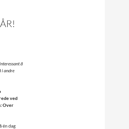
GÅR!
interessant å
å i andre
o
rede ved
n: Over
å én dag