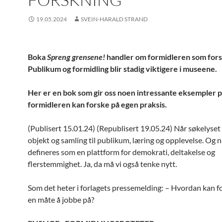
19.05.2024
SVEIN-HARALD STRAND
Boka
Spreng grensene!
handler om formidleren som fors
Publikum og formidling blir stadig viktigere i museene.
Her er en bok som gir oss noen intressante eksempler 
formidleren kan forske på egen praksis.
(Publisert 15.01.24) (Republisert 19.05.24) Når søkelyset 
objekt og samling til publikum, læring og opplevelse. Og 
defineres som en plattform for demokrati, deltakelse og
flerstemmighet. Ja, da må vi også tenke nytt.
Som det heter i forlagets pressemelding: – Hvordan kan fo
en måte å jobbe på?