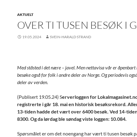
AKTUELT
OVER TI TUSEN BESØK I 
19.05.2024
SVEIN-HARALD STRAND
Med ståsted i det nære – javel. Men nettavisa vår er åpenbart 
besøke også for folk i andre deler av Norge. Og periodevis ogs
deler av verden.
(Publisert 19.05.24) S
erverloggen for Lokalmagasinet.n
registrerte i går 18. mai en historisk besøksrekord.
Alle
13-tiden hadde det vært over 6400 besøk. Ved 14-tide
8300. Og da lørdag ble søndag viste loggen: 10.084.
Spørsmålet er om det noengang har vært ti tusen besøk p