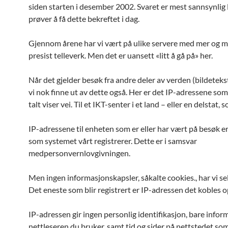
siden starten i desember 2002. Svaret er mest sannsynlig 
prøver å få dette bekreftet i dag.
Gjennom årene har vi vært på ulike servere med mer og 
presist telleverk. Men det er uansett «litt å gå på» her.
Når det gjelder besøk fra andre deler av verden (bildetekst
vi nok finne ut av dette også. Her er det IP-adressene so
talt viser vei. Til et IKT-senter i et land – eller en delstat, 
IP-adressene til enheten som er eller har vært på besøk e
som systemet vårt registrerer. Dette er i samsvar
medpersonvernlovgivningen.
Men ingen informasjonskapsler, såkalte cookies., har vi se
Det eneste som blir registrert er IP-adressen det kobles o
IP-adressen gir ingen personlig identifikasjon, bare info
nettleseren du bruker, samt tid og sider på nettstedet so