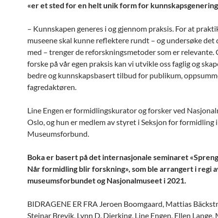
«er et sted for en helt unik form for kunnskapsgenering
– Kunnskapen generes i og gjennom praksis. For at prakti
museene skal kunne reflektere rundt – og undersøke det 
med – trenger de reforskningsmetoder som er relevante.
forske på vår egen praksis kan vi utvikle oss faglig og ska
bedre og kunnskapsbasert tilbud for publikum, oppsumm
fagredaktøren.
Line Engen er formidlingskurator og forsker ved Nasjonal
Oslo, og hun er medlem av styret i Seksjon for formidling 
Museumsforbund.
Boka er basert på det internasjonale seminaret «Spren
Når formidling blir forskning», som ble arrangert i regi 
museumsforbundet og Nasjonalmuseet i 2021.
BIDRAGENE ER FRA Jeroen Boomgaard, Mattias Bäckstr
Steinar Brevik, Lynn D. Dierking, Line Engen, Ellen Lange,