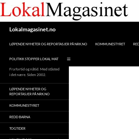
Gå
til
innhaldet
Søk
Lokalmagasinet.no
LØPENDE NYHETER OG REPORTASJER PÅ NRK.NO
KOMMUNESTYRET
RE
POLITIKK STOPPER LOKAL MAT
Fra fortid og nåtid. Med ståsted
i det nære. Siden 2002.
LØPENDE NYHETER OG
REPORTASJER PÅ NRK.NO
KOMMUNESTYRET
REDD BARNA
TOGTIDER