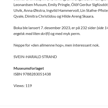
Leonardsen Musum, Emily Pringle, Ólöf Gerður Sigfúsdótt
Ulvik, Anna Økstra, Ingvild Hammervoll, Lin Stafne-Pfiste
Qvale, Dimitra Christidou og Hilde Areng Skaara.
Boka ble lansert 7. desember 2023, er på 232 sider
(side 1
engelsk med liten skrift)
og med myk perm.
Neppe for «den allmenne hop», men interessant nok.
SVEIN-HARALD STRAND
Museumsforlaget
ISBN 9788283051438
Views: 119