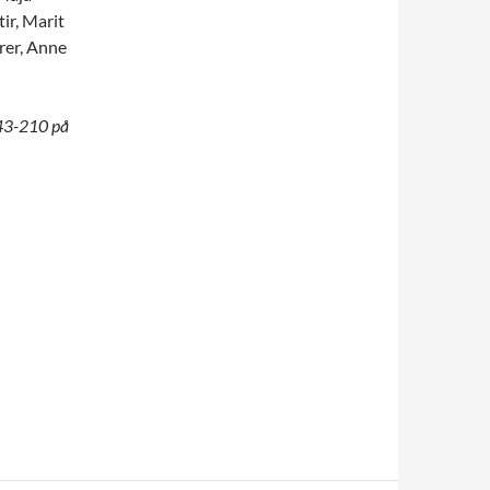
ir, Marit
rer, Anne
43-210 på