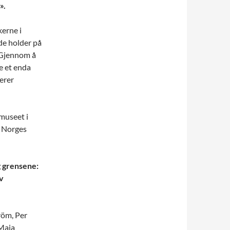
».
kerne i
de holder på
 Gjennom å
pe et enda
erer
museet i
i Norges
g grensene:
av
öm, Per
 Maja