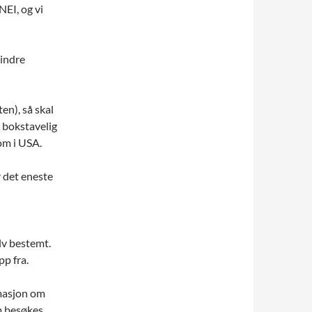
NEI, og vi
mindre
en), så skal
m bokstavelig
som i USA.
r det eneste
lv bestemt.
pp fra.
rmasjon om
m besøkes.