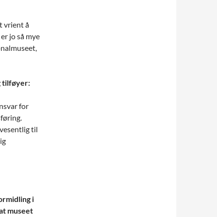
t vrient å
 er jo så mye
jonalmuseet,
tilføyer:
nsvar for
føring.
vesentlig til
ig
ormidling i
at museet