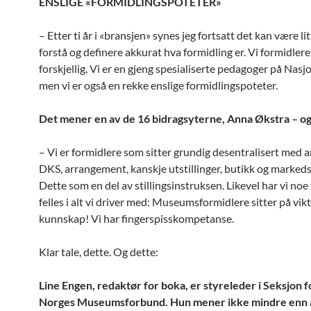
ENSLIGE «FORMIDLINGSPOTETER»
– Etter ti år i «bransjen» synes jeg fortsatt det kan være lit
forstå og definere akkurat hva formidling er. Vi formidlere
forskjellig. Vi er en gjeng spesialiserte pedagoger på Nas
men vi er også en rekke enslige formidlingspoteter.
Det mener en av de 16 bidragsyterne, Anna Økstra – og 
– Vi er formidlere som sitter grundig desentralisert med a
DKS, arrangement, kanskje utstillinger, butikk og markeds
Dette som en del av stillingsinstruksen. Likevel har vi noe 
felles i alt vi driver med: Museumsformidlere sitter på vikt
kunnskap! Vi har fingerspisskompetanse.
Klar tale, dette. Og dette:
Line Engen, redaktør for boka, er styreleder i Seksjon f
Norges Museumsforbund. Hun mener ikke mindre enn 