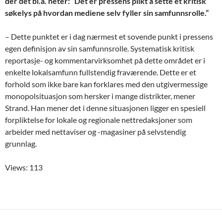
der det bl.a. heter: ”Det er pressens plikt å sette et kritisk
søkelys på hvordan mediene selv fyller sin samfunnsrolle.”
– Dette punktet er i dag nærmest et sovende punkt i pressens
egen definisjon av sin samfunnsrolle. Systematisk kritisk
reportasje- og kommentarvirksomhet på dette området er i
enkelte lokalsamfunn fullstendig fraværende. Dette er et
forhold som ikke bare kan forklares med den utgivermessige
monopolsituasjon som hersker i mange distrikter, mener
Strand. Han mener det i denne situasjonen ligger en spesiell
forpliktelse for lokale og regionale nettredaksjoner som
arbeider med nettaviser og -magasiner på selvstendig
grunnlag.
Views: 113