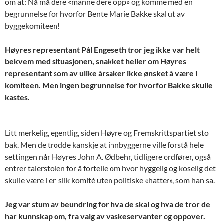
om at: Nå må dere
«manne dere opp» og komme med en
begrunnelse for hvorfor Bente Marie Bakke skal ut av
byggekomiteen!
Høyres representant Pål Engeseth tror jeg ikke var helt
bekvem med situasjonen, snakket heller om Høyres
representant som av ulike årsaker ikke ønsket å være i
komiteen. Men ingen begrunnelse for hvorfor Bakke skulle
kastes.
Litt merkelig, egentlig, siden Høyre og Fremskrittspartiet sto
bak. Men de trodde kanskje at innbyggerne ville forstå hele
settingen når Høyres John A. Ødbehr, tidligere ordfører, også
entrer talerstolen for å fortelle om hvor hyggelig og koselig det
skulle være i en slik komité uten politiske
«hatter», som han sa.
Jeg var stum av beundring for hva de skal og hva de tror de
har kunnskap om, fra valg av vaskeservanter og oppover.