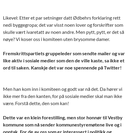
Likevel: Etter et par setninger datt Ødbehrs forklaring rett
nedi byggegropa; det var visst noen lover og forskrifter som
skulle vært ivaretatt av noen andre. Men pytt, pytt, er det så
nøye? Vi koser oss i komiteen uten brysomme damer.
Fremskrittspartiets gruppeleder som sendte mailer og var
like aktiv i sosiale medier som den de ville kaste, sa ikke et
ord til saken. Kanskje det var noe spennende på Twitter!
Men han kom inn i komiteen og godt var nå det. Da hører vi
ikke mer fra den kanten, for på sosiale medier skal man ikke
være. Forstå dette, den som kan!
Dette var en klein forestilling, men stor honnør til Vestby
kommune som nå sender kommunestyremøtene live og i
opptak. For de av oss som er interessert i politikk og