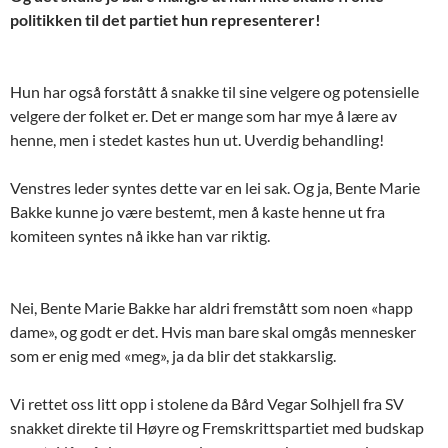
politikken til det partiet hun representerer!
Hun har også forstått å snakke til sine velgere og potensielle
velgere der folket er. Det er mange som har mye å lære av
henne, men i stedet kastes hun ut. Uverdig behandling!
Venstres leder syntes dette var en lei sak. Og ja, Bente Marie
Bakke kunne jo være bestemt, men å kaste henne ut fra
komiteen syntes nå ikke han var riktig.
Nei, Bente Marie Bakke har aldri fremstått som noen «happ
dame», og godt er det. Hvis man bare skal omgås mennesker
som er enig med «meg», ja da blir det stakkarslig.
Vi rettet oss litt opp i stolene da Bård Vegar Solhjell fra SV
snakket direkte til Høyre og Fremskrittspartiet med budskap