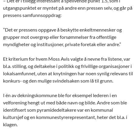
– Det er i tillegg interessant å speilvende punkt 1.5, som i
utgangspunktet er myntet på andre enn pressen selv, og går på
pressens samfunnsoppdrag:
”Det er pressens oppgave å beskytte enkeltmennesker og
grupper mot overgrep eller forsømmelser fra offentlige
myndigheter og institusjoner, private foretak eller andre.”
Et kriterium for hvem Moss Avis valgte å nevne fra listene, var
bl.a. stilling, og deltakelse i politikk og frivillige organisasjoner i
lokalsamfunnet, uten at knytningen har noen synlig relevans til
konkurs- og den mulige svindelsaken som lå til grunn.
I én av dekningskommune ble for eksempel lederen i en
velforening hengt ut med både navn og bilde. Andre som ble
identifisert som pyramidedeltakere var en kommunal
kultursjef og en kommunestyrerepresentant, heter det bl.a. i
klagen.