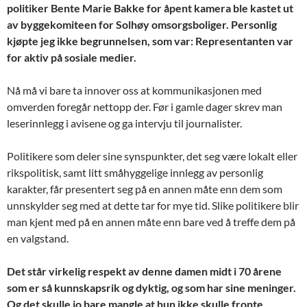
politiker Bente Marie Bakke for åpent kamera ble kastet ut
av byggekomiteen for Solhøy omsorgsboliger. Personlig
kjøpte jeg ikke begrunnelsen, som var: Representanten var
for aktiv på sosiale medier.
Nå må vi bare ta innover oss at kommunikasjonen med
omverden foregår nettopp der. Før i gamle dager skrev man
leserinnlegg i avisene og ga intervju til journalister.
Politikere som deler sine synspunkter, det seg være lokalt eller
rikspolitisk, samt litt småhyggelige innlegg av personlig
karakter, får presentert seg på en annen måte enn dem som
unnskylder seg med at dette tar for mye tid. Slike politikere blir
man kjent med på en annen måte enn bare ved å treffe dem på
en valgstand.
Det står virkelig respekt av denne damen midt i 70 årene
som er så kunnskapsrik og dyktig, og som har sine meninger.
Og det skulle jo bare mangle at hun ikke skulle fronte