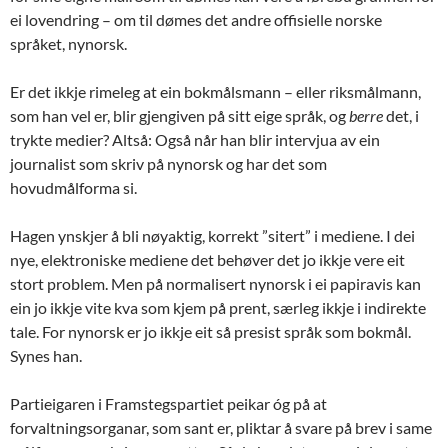
ei lovendring – om til dømes det andre offisielle norske
språket, nynorsk.
Er det ikkje rimeleg at ein bokmålsmann – eller riksmålmann,
som han vel er, blir gjengiven på sitt eige språk, og
berre
det, i
trykte medier? Altså: Også når han blir intervjua av ein
journalist som skriv på nynorsk og har det som
hovudmålforma si.
Hagen ynskjer å bli nøyaktig, korrekt ”sitert” i mediene. I dei
nye, elektroniske mediene det behøver det jo ikkje vere eit
stort problem. Men på normalisert nynorsk i ei papiravis kan
ein jo ikkje vite kva som kjem på prent, særleg ikkje i indirekte
tale. For nynorsk er jo ikkje eit så presist språk som bokmål.
Synes han.
Partieigaren i Framstegspartiet peikar óg på at
forvaltningsorganar, som sant er, pliktar å svare på brev i same