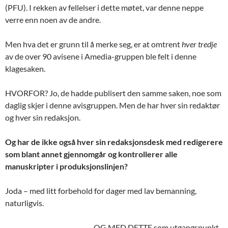
(PFU). I rekken av fellelser i dette møtet, var denne neppe
verre enn noen av de andre.
Men hva det er grunn til å merke seg, er at omtrent
hver tredje
av de over 90 avisene i Amedia-gruppen ble felt i denne
klagesaken.
HVORFOR? Jo, de hadde publisert den samme saken, noe som
daglig skjer i denne avisgruppen. Men de har hver sin redaktør
og hver sin redaksjon.
Og har de ikke også hver sin redaksjonsdesk med redigerere
som blant annet gjennomgår og kontrollerer alle
manuskripter i produksjonslinjen?
Joda – med litt forbehold for dager med lav bemanning,
naturligvis.
OG MED DETTE som utgangspunkt,