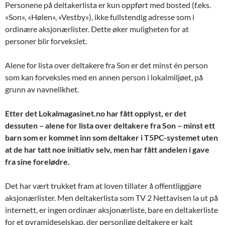
Personene på deltakerlista er kun oppført med bosted (f.eks.
«Son», «Hølen», «Vestby»), ikke fullstendig adresse som i
ordinære aksjonærlister. Dette øker muligheten for at
personer blir forvekslet.
Alene for lista over deltakere fra Son er det minst én person
som kan forveksles med en annen person i lokalmiljøet, på
grunn av navnelikhet.
Etter det Lokalmagasinet.no har fått opplyst, er det
dessuten – alene for lista over deltakere fra Son – minst ett
barn som er kommet inn som deltaker i T5PC-systemet uten
at de har tatt noe initiativ selv, men har fått andelen i gave
fra sine forelødre.
Det har vært trukket fram at loven tillater å offentliggjøre
aksjonærlister. Men deltakerlista som TV 2 Nettavisen la ut på
internett, er ingen ordinær aksjonærliste, bare en deltakerliste
for et pyramideselskap, der personlige deltakere er kalt