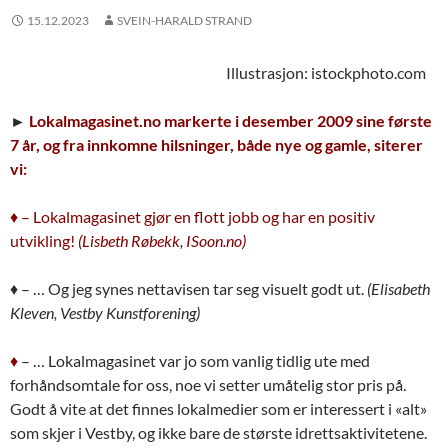
15.12.2023
SVEIN-HARALD STRAND
Illustrasjon: istockphoto.com
►
Lokalmagasinet.no markerte i desember 2009 sine første
7 år, og fra innkomne hilsninger, både nye og gamle, siterer
vi:
♦ – Lokalmagasinet gjør en flott jobb og har en positiv
utvikling!
(Lisbeth Røbekk
, ISoon.no)
♦ – … Og jeg synes nettavisen tar seg visuelt godt ut.
(Elisabeth
Kleven, Vestby Kunstforening)
♦
– … Lokalmagasinet var jo som vanlig tidlig ute med
forhåndsomtale for oss, noe vi setter umåtelig stor pris på.
Godt å vite at det finnes lokalmedier som er interessert i «alt»
som skjer i Vestby, og ikke bare de største idrettsaktivitetene.