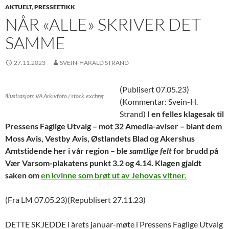
AKTUELT
,
PRESSEETIKK
NÅR «ALLE» SKRIVER DET
SAMME
27.11.2023
SVEIN-HARALD STRAND
(Publisert 07.05.23)
Illustrasjon: VA Arkivfoto / stock.exchng
(Kommentar: Svein-H.
Strand)
I en felles klagesak til
Pressens Faglige Utvalg – mot 32 Amedia-aviser – blant dem
Moss Avis, Vestby Avis, Østlandets Blad og Akershus
Amtstidende her i vår region – ble
samtlige felt
for brudd på
Vær Varsom-plakatens punkt 3.2 og 4.14. Klagen gjaldt
saken om
en kvinne som brøt ut av Jehovas vitner.
(Fra LM 07.05.23)(Republisert 27.11.23)
DETTE SKJEDDE i årets januar-møte i Pressens Faglige Utvalg