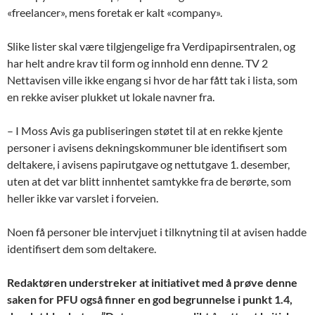
«freelancer», mens foretak er kalt «company».
Slike lister skal være tilgjengelige fra Verdipapirsentralen, og
har helt andre krav til form og innhold enn denne. TV 2
Nettavisen ville ikke engang si hvor de har fått tak i lista, som
en rekke aviser plukket ut lokale navner fra.
– I Moss Avis ga publiseringen støtet til at en rekke kjente
personer i avisens dekningskommuner ble identifisert som
deltakere, i avisens papirutgave og nettutgave 1. desember,
uten at det var blitt innhentet samtykke fra de berørte, som
heller ikke var varslet i forveien.
Noen få personer ble intervjuet i tilknytning til at avisen hadde
identifisert dem som deltakere.
Redaktøren understreker at initiativet med å prøve denne
saken for PFU også finner en god begrunnelse i punkt 1.4,