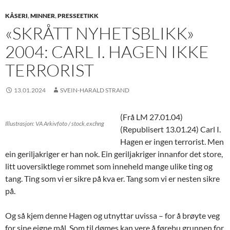
KÅSERI
,
MINNER
,
PRESSEETIKK
«SKRÅTT NYHETSBLIKK»
2004: CARL I. HAGEN IKKE
TERRORIST
13.01.2024
SVEIN-HARALD STRAND
(Frå LM 27.01.04)
Illustrasjon: VA Arkivfoto / stock.exchng
(Republisert 13.01.24)
Carl I.
Hagen er ingen terrorist.
Men
ein geriljakriger er han nok. Ein geriljakriger innanfor det store,
litt uoversiktlege rommet som inneheld mange ulike ting og
tang. Ting som vi er sikre på kva er. Tang som vi er nesten sikre
på.
Og så kjem denne Hagen og utnyttar uvissa – for å brøyte veg
for sine eigne mål. Som til dømes kan vere å førebu grunnen for