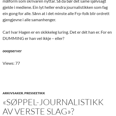
målform som skrivaren nyttar. Så da bør det same sjølvsagt
gjelde i mediene. Ein lyt heller endra journalistikken som fag
ein gong for alle. Sånn at i det minste alle Frp-folk blir ordrett
gjengjevne i alle samanhenger.
Carl Ivar Hagen er en skikkeleg luring. Det er dét han er. For en
DUMMING er han vel ikkje – eller?
ooopserver
Views: 77
ARKIVSAKER
,
PRESSEETIKK
«SØPPEL-JOURNALISTIKK
AV VERSTE SLAG»?