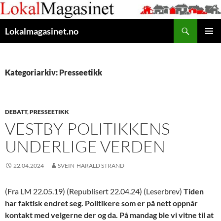
Gå
til
Søk
innhaldet
Lokalmagasinet.no
HOVUD
Kategoriarkiv: Presseetikk
DEBATT
,
PRESSEETIKK
VESTBY-POLITIKKENS
UNDERLIGE VERDEN
22.04.2024
SVEIN-HARALD STRAND
(Fra LM 22.05.19) (Republisert 22.04.24) (Leserbrev)
Tiden
har faktisk endret seg. Politikere som er på nett oppnår
kontakt med velgerne der og da.
På mandag ble vi vitne til at