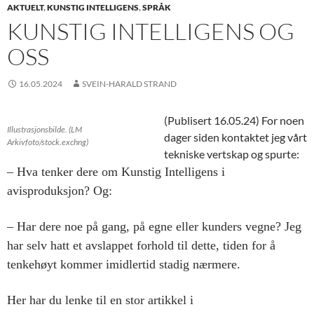
AKTUELT
,
KUNSTIG INTELLIGENS
,
SPRÅK
KUNSTIG INTELLIGENS OG
OSS
16.05.2024
SVEIN-HARALD STRAND
(Publisert 16.05.24) For noen
Illustrasjonsbilde. (LM
dager siden kontaktet jeg vårt
Arkivfoto/stock.exchng)
tekniske vertskap og spurte:
– Hva tenker dere om Kunstig Intelligens i
avisproduksjon? Og:
– Har dere noe på gang,
på egne eller kunders vegne? Jeg
har selv hatt et avslappet forhold til dette, tiden for å
tenke
høyt kommer imidlertid stadig nærmere.
Her har du lenke til en stor artikkel i