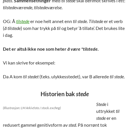
plass
.
Sammensetninger
med
til stede
skal derimot skrives i ett:
tilstedeværende
,
tilstedeværelse
.
OG: Å
tilstede
er noe helt annet enn
til stede
.
T
ilstede
er et verb
(
å tilstede
) som har trykk på
til
og betyr ‘å tillate’. Det brukes lite
i dag.
Det er altså ikke noe som heter
å være *tilstede
.
Vi kan skrive for eksempel:
Da A kom
til stedet
(f.eks. ulykkesstedet), var B allerede
til stede
.
Historien bak
stede
Stede
i
(Illustrasjon: LM Arkivfoto / stock.exchng)
uttrykket
til
stede
er en
redusert gammel genitivsform av
sted
. På norrønt tok