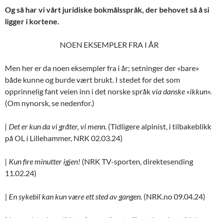
Og så har vi vårt juridiske bokmålsspråk, der behovet så å si
ligger i kortene.
NOEN EKSEMPLER FRA I ÅR
Men her er da noen eksempler fra i år; setninger der «bare»
både kunne og burde vært brukt. I stedet for det som
opprinnelig fant veien inn i det norske språk
via danske «ikkun».
(Om nynorsk, se nedenfor.)
| Det er kun da vi gråter, vi menn.
(Tidligere alpinist, i tilbakeblikk
på OL i Lillehammer, NRK 02.03.24)
| Kun fire minutter igjen!
(NRK TV-sporten, direktesending
11.02.24)
|
En sykebil kan kun være ett sted av gangen.
(NRK.no 09.04.24)