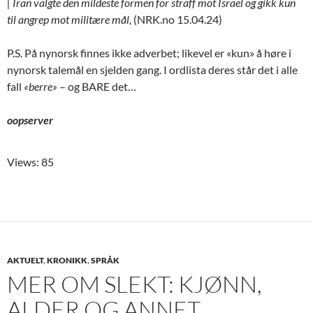
| Iran valgte den mildeste formen for straff mot Israel og gikk kun
til angrep mot militære mål,
(NRK.no 15.04.24)
P.S. På nynorsk finnes ikke adverbet; likevel er «kun» å høre i
nynorsk talemål en sjelden gang. I ordlista deres står det i alle
fall
«berre»
– og BARE det…
oopserver
Views: 85
AKTUELT
,
KRONIKK
,
SPRÅK
MER OM SLEKT: KJØNN,
ALDER OG ANNET