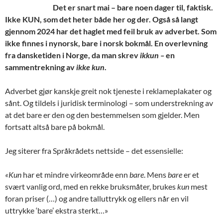
Det er snart mai – bare noen dager til, faktisk.
Ikke KUN, som det heter både her og der. Også så langt
gjennom 2024 har det haglet med feil bruk av adverbet. Som
ikke finnes i nynorsk, bare i norsk bokmål. En overlevning
fra dansketiden i Norge, da man skrev
ikkun –
en
sammentrekning av
ikke kun
.
Adverbet gjør kanskje greit nok tjeneste i reklameplakater og
sånt. Og tildels i juridisk terminologi – som understrekning av
at det bare er den og den bestemmelsen som gjelder. Men
fortsatt altså bare på bokmål.
Jeg siterer fra Språkrådets nettside – det essensielle:
«Kun
har et mindre virkeområde enn
bare
. Mens
bare
er et
svært vanlig ord, med en rekke bruksmåter, brukes
kun
mest
foran priser (…) og andre talluttrykk og ellers når en vil
uttrykke ‘bare’ ekstra sterkt…»