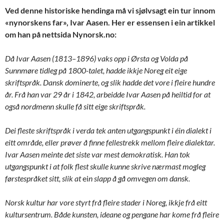
Ved denne historiske hendinga må vi sjølvsagt ein tur innom
«nynorskens far», Ivar Aasen. Her er essensen i ein artikkel
om han på nettsida Nynorsk.no:
Då Ivar Aasen (1813–1896) vaks opp i Ørsta og Volda på
Sunnmøre tidleg på 1800-talet, hadde ikkje Noreg eit eige
skriftspråk. Dansk dominerte, og slik hadde det vore i fleire hundre
år. Frå han var 29 år i 1842, arbeidde Ivar Aasen på heiltid for at
også nordmenn skulle få sitt eige skriftspråk.
Dei fleste skriftspråk i verda tek anten utgangspunkt i éin dialekt i
eitt område, eller prøver å finne fellestrekk mellom fleire dialektar.
Ivar Aasen meinte det siste var mest demokratisk. Han tok
utgangspunkt i at folk flest skulle kunne skrive nærmast mogleg
førstespråket sitt, slik at
ei
n slapp å gå omvegen om dansk.
Norsk kultur har vore styrt frå fleire stader i Noreg, ikkje frå eitt
kultursentrum. Både kunsten, ideane og pengane har kome frå fleire