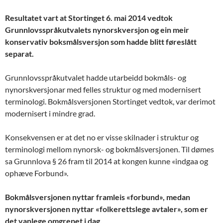
Resultatet vart at Stortinget 6. mai 2014 vedtok
Grunnlovsspråkutvalets nynorskversjon og ein meir
konservativ boksmålsversjon som hadde blitt føreslått
separat.
Grunnlovsspråkutvalet hadde utarbeidd bokmåls- og
nynorskversjonar med felles struktur og med modernisert
terminologi. Bokmålsversjonen Stortinget vedtok, var derimot
modernisert i mindre grad.
Konsekvensen er at det no er visse skilnader i struktur og
terminologi mellom nynorsk- og bokmålsversjonen. Til dømes
sa Grunnlova § 26 fram til 2014 at kongen kunne «indgaa og
ophæve Forbund».
Bokmålsversjonen nyttar framleis «forbund», medan
nynorskversjonen nyttar «folkerettslege avtaler», som er
det vanlege omgrepet i dag.