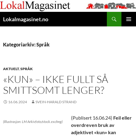
Gå
til
Søk
innhaldet
Lokalmagasinet.no
HOVUD
Kategoriarkiv: Språk
AKTUELT
,
SPRÅK
«KUN» – IKKE FULLT SÅ
SMITTSOMT LENGER?
16.06.2024
SVEIN-HARALD STRAND
(Publisert 16.06.24)
Feil eller
(Illustrasjon: LM Arkivfoto/stock.exchng)
overdreven bruk av
adjektivet «kun» kan