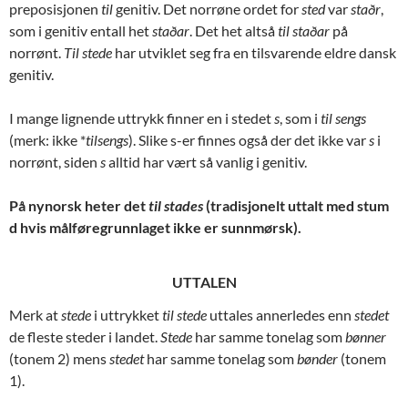
preposisjonen
til
genitiv. Det norrøne ordet for
sted
var
staðr
,
som i genitiv entall het
staðar
. Det het altså
til staðar
på
norrønt.
Til stede
har utviklet seg fra en tilsvarende eldre dansk
genitiv.
I mange lignende uttrykk finner en i stedet
s
, som i
til sengs
(merk: ikke *
tilsengs
). Slike s-er finnes også der det ikke var
s
i
norrønt, siden
s
alltid har vært så vanlig i genitiv.
På nynorsk heter det
til stades
(tradisjonelt uttalt med stum
d hvis målføregrunnlaget ikke er sunnmørsk).
UTTALEN
Merk at
stede
i uttrykket
til stede
uttales annerledes enn
stedet
de fleste steder i landet.
Stede
har samme tonelag som
bønner
(tonem 2) mens
stedet
har samme tonelag som
bønder
(tonem
1).