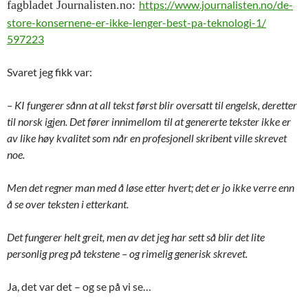
fagbladet
Journalisten.no:
https://www.journalisten.no/
de-
store-konsernene-er-ikke-
lenger-best-pa-teknologi-1/
597223
Svaret jeg fikk var:
– KI fungerer sånn at all tekst først blir oversatt til engelsk, deretter
til norsk igjen. Det fører innimellom til at genererte tekster ikke er
av like høy kvalitet som når en profesjonell skribent ville skrevet
noe.
Men det regner man med å løse etter hvert; det er jo ikke verre enn
å se over teksten i etterkant.
Det fungerer helt greit, men av det jeg har sett så blir det lite
personlig preg på tekstene – og rimelig generisk skrevet.
Ja, det var det – og se på vi se…