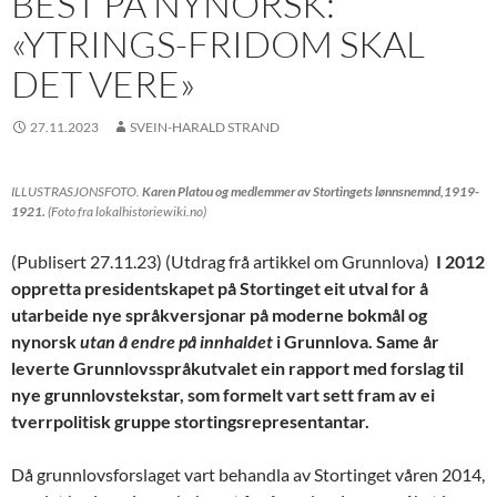
BEST PÅ NYNORSK:
«YTRINGS-FRIDOM SKAL
DET VERE»
27.11.2023
SVEIN-HARALD STRAND
ILLUSTRASJONSFOTO.
Karen Platou og medlemmer av Stortingets lønnsnemnd,1919-
1921.
(Foto fra lokalhistoriewiki.no)
(Publisert 27.11.23) (Utdrag frå artikkel om Grunnlova)
I 2012
oppretta presidentskapet på Stortinget eit utval for å
utarbeide nye språkversjonar på moderne bokmål og
nynorsk
utan å endre på innhaldet
i Grunnlova. Same år
leverte Grunnlovsspråkutvalet ein rapport med forslag til
nye grunnlovstekstar, som formelt vart sett fram av ei
tverrpolitisk gruppe stortingsrepresentantar.
Då grunnlovsforslaget vart behandla av Stortinget våren 2014,