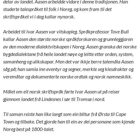
delar av landet. Aasen arbeidde vidare i denne tradisjonen. Han
studerte talespråket til folk i Noreg, og kom fram til det
skriftspråket vi i dag kallar nynorsk.
Arbeidet til Ivar Aasen var vitskapleg. Språkprofessor Tove Bull
kallar Aasen den største norske språkforskaren og grunnleggjaren
av den moderne dialektvitskapen i Noreg. Aasen granska dei norske
bygdedialektane frå heile landet nøye og leitte etter orden, system,
samanheng og ulikskapar. Men det var ikkje berre talemåla Aasen
såg på; han samla inn eventyr og segner, merkte seg klesdrakter og
veremåtar og dokumenterte norske ordtak og norsk namneskikk.
Målet om eit norsk skriftspråk førte Ivar Aasen ut på reiser
gjennom landet frå Lindesnes i sør til Tromsø i nord.
Til saman reiste han like langt som ein biltur frå Ørsta til Cape
Town og tilbake. Det gjorde han til ein av dei personane som kjende
Noreg best på 1800-talet.