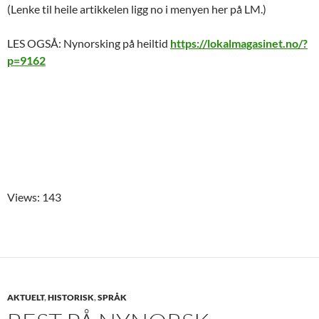
(Lenke til heile artikkelen ligg no i menyen her på LM.)
LES OGSÅ: Nynorsking på heiltid
https://lokalmagasinet.no/?
p=9162
Views: 143
AKTUELT
,
HISTORISK
,
SPRÅK