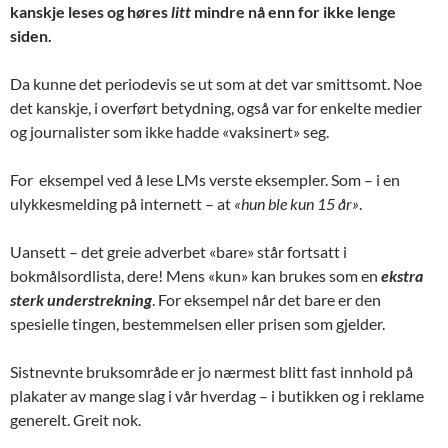
kanskje leses og høres
litt
mindre nå enn for ikke lenge
siden.
Da kunne det periodevis se ut som at det var smittsomt. Noe
det kanskje, i overført betydning, også var for enkelte medier
og journalister som ikke hadde «vaksinert» seg.
For eksempel ved å lese LMs verste eksempler. Som – i en
ulykkesmelding på internett – at
«hun ble kun 15 år»
.
Uansett – det greie adverbet «bare» står fortsatt i
bokmålsordlista, dere! Mens «kun» kan brukes som en
ekstra
sterk understrekning
. For eksempel når det bare er den
spesielle tingen, bestemmelsen eller prisen som gjelder.
Sistnevnte bruksområde er jo nærmest blitt fast innhold på
plakater av mange slag i vår hverdag – i butikken og i reklame
generelt. Greit nok.