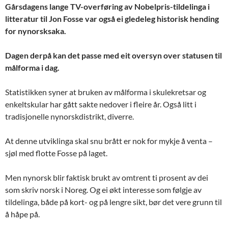
Gårsdagens lange TV-overføring av Nobelpris-tildelinga i
litteratur til Jon Fosse var også ei gledeleg historisk hending
for nynorsksaka.
Dagen derpå kan det passe med eit oversyn over statusen til
målforma i dag.
Statistikken syner at bruken av målforma i skulekretsar og
enkeltskular har gått sakte nedover i fleire år. Også litt i
tradisjonelle nynorskdistrikt, diverre.
At denne utviklinga skal snu brått er nok for mykje å venta –
sjøl med flotte Fosse på laget.
Men nynorsk blir faktisk brukt av omtrent ti prosent av dei
som skriv norsk i Noreg. Og ei økt interesse som følgje av
tildelinga, både på kort- og på lengre sikt, bør det vere grunn til
å håpe på.