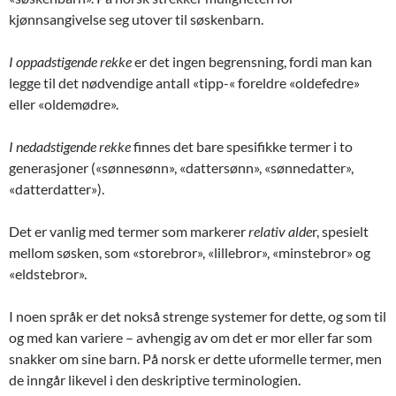
kjønnsangivelse seg utover til søskenbarn.
I oppadstigende rekke
er det ingen begrensning, fordi man kan
legge til det nødvendige antall «tipp-« foreldre «oldefedre»
eller «oldemødre».
I nedadstigende rekke
finnes det bare spesifikke termer i to
generasjoner («sønnesønn», «dattersønn», «sønnedatter»,
«datterdatter»).
Det er vanlig med termer som markerer
relativ alde
r, spesielt
mellom søsken, som «storebror», «lillebror», «minstebror» og
«eldstebror».
I noen språk er det nokså strenge systemer for dette, og som til
og med kan variere – avhengig av om det er mor eller far som
snakker om sine barn. På norsk er dette uformelle termer, men
de inngår likevel i den deskriptive terminologien.