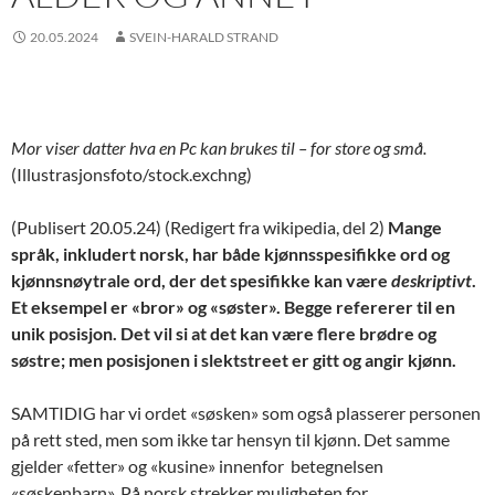
20.05.2024
SVEIN-HARALD STRAND
Mor viser datter hva en Pc kan brukes til – for store og små.
(Illustrasjonsfoto/stock.exchng)
(Publisert 20.05.24) (Redigert fra wikipedia, del 2)
Mange
språk, inkludert norsk, har både kjønnsspesifikke ord og
kjønnsnøytrale ord, der det spesifikke kan være
deskriptivt
.
Et eksempel er «bror» og «søster». Begge refererer til en
unik posisjon. Det vil si at det kan være flere brødre og
søstre; men posisjonen i slektstreet er gitt og angir kjønn.
SAMTIDIG har vi ordet «søsken» som også plasserer personen
på rett sted, men som ikke tar hensyn til kjønn. Det samme
gjelder «fetter» og «kusine» innenfor betegnelsen
«søskenbarn». På norsk strekker muligheten for